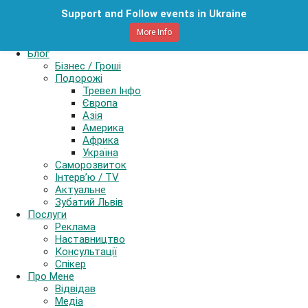
Support and Follow events in Ukraine
Картель
More Info
Книга
Блог
Бізнес / Гроші
Подорожі
Тревел Інфо
Європа
Азія
Америка
Африка
Україна
Саморозвиток
Інтерв’ю / TV
Актуальне
Зубатий Львів
Послуги
Реклама
Наставництво
Консультації
Спікер
Про Мене
Відвідав
Медіа