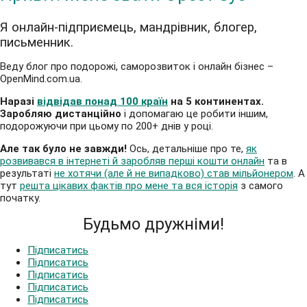
Я онлайн-підприємець, мандрівник, блогер,
письменник.
Веду блог про подорожі, саморозвиток і онлайн бізнес –
OpenMind.com.ua.
Наразі
відвідав понад 100 країн
на 5 континентах.
Заробляю дистанційно
і допомагаю це робити іншим,
подорожуючи при цьому по 200+ днів у році.
Але так було не завжди!
Ось, детальніше про те,
як
розвивався в інтернеті й заробляв перші кошти онлайн
та в
результаті
не хотячи (але й не випадково) став мільйонером
. А
тут
решта цікавих фактів про мене та вся історія
з самого
початку.
Будьмо дружніми!
Підписатись
Підписатись
Підписатись
Підписатись
Підписатись