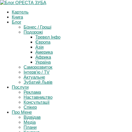
Support and Follow events in Ukraine
Картель
More Info
Книга
Блог
Бізнес / Гроші
Подорожі
Тревел Інфо
Європа
Азія
Америка
Африка
Україна
Саморозвиток
Інтерв’ю / TV
Актуальне
Зубатий Львів
Послуги
Реклама
Наставництво
Консультації
Спікер
Про Мене
Відвідав
Медіа