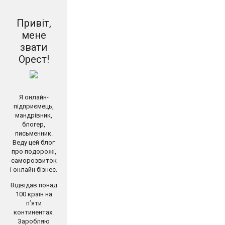
Привіт,
мене
звати
Орест!
Я онлайн-
підприємець,
мандрівник,
блогер,
письменник.
Веду цей блог
про подорожі,
саморозвиток
і онлайн бізнес.
Відвідав понад
100 країн на
п’яти
континентах.
Заробляю