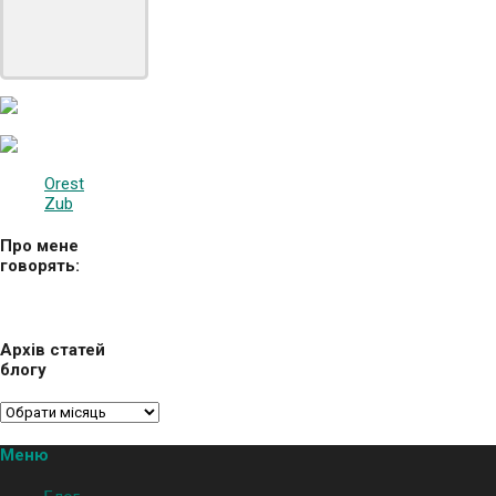
Orest
Zub
Про мене
говорять:
Архів статей
блогу
Меню