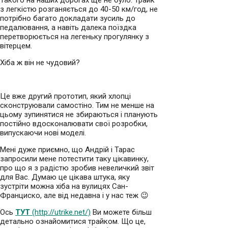
Такого на наших дорогах ще не було. Трайк
з легкістю розганяється до 40-50 км/год, не
потрібно багато докладати зусиль до
педалювання, а навіть далека поїздка
перетворюється на легеньку прогулянку з
вітерцем.
Хіба ж він не чудовий?
Це вже другий прототип, який хлопці
сконструювали самостіно. Тим не менше на
цьому зупинятися не збираються і планують
постійно вдосконалювати свої розробки,
випускаючи нові моделі.
Мені дуже приємно, що Андрій і Тарас
запросили мене потестити таку цікавинку,
про що я з радістю зробив невеличкий звіт
для Вас. Думаю це цікава штука, яку
зустріти можна хіба на вулицях Сан-
Франциско, але від недавна і у нас теж 😉
Ось
ТУТ
(http://utrike.net/)
Ви можете більш
детально ознайомитися трайком. Що це,