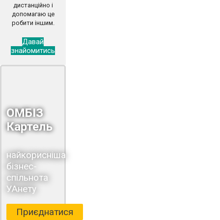
дистанційно і
допомагаю це
робити іншим.
Давай
знайомитись
ОМБІЗ
Картель
найкорисніша
бізнес-
спільнота
УАнету
Приєднатися