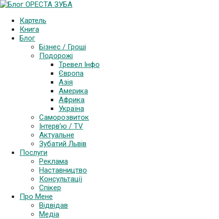
Картель
Книга
Блог
Бізнес / Гроші
Подорожі
Тревел Інфо
Європа
Азія
Америка
Африка
Україна
Саморозвиток
Інтерв’ю / TV
Актуальне
Зубатий Львів
Послуги
Реклама
Наставництво
Консультації
Спікер
Про Мене
Відвідав
Медіа