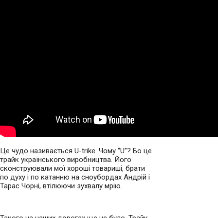
Це чудо називається U-trike. Чому “U”? Бо це
трайк українського виробництва. Його
сконструювали мої хороші товариші, брати
по духу і по катанню на сноубордах Андрій і
Тарас Чорні, втілюючи зухвалу мрію.