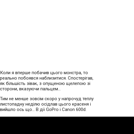
Коли я вперше побачив цього монстра, то
реально побоявся наблизитися. Спостерігав,
як більшість зівак, з опущеною щелепою зі
сторони, вказуючи пальцем…
Тим не менше зовсім скоро у напрочуд теплу
листопадну неділю осідлав цього красеня і
вийшло ось що… В дії GoPro i Canon 600d.