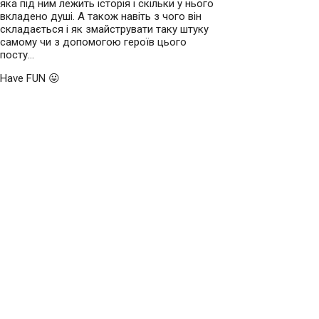
яка під ним лежить історія і скільки у нього
вкладено душі. А також навіть з чого він
складається і як змайструвати таку штуку
самому чи з допомогою героїв цього
посту…
Have FUN 😛