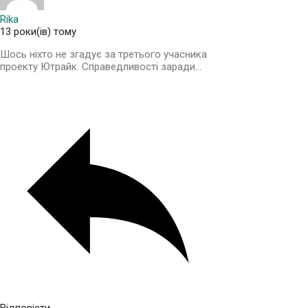
Rika
13 роки(ів) тому
Шось ніхто не згадує за третього учасника
проекту Ютрайк. Справедливості заради…
Відповісти