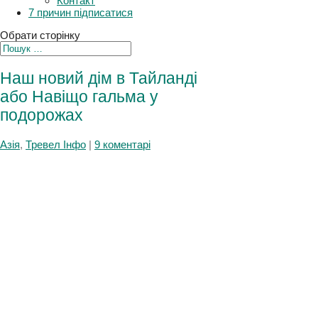
Плани
Контакт
7 причин підписатися
Обрати сторінку
Наш новий дім в Тайланді
або Навіщо гальма у
подорожах
Азія
,
Тревел Інфо
|
9 коментарі