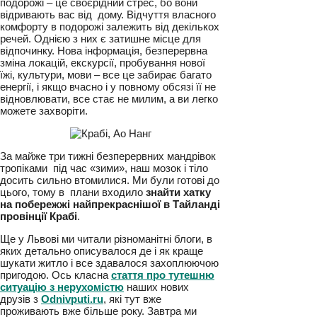
Подорожі
– це одне з найпрекраснішого,
що може з вами трапитися
. Але також
подорожі – це своєрідний стрес, бо вони
відривають вас від дому. Відчуття власного
комфорту в подорожі залежить від
декількох речей. Однією з них є затишне
місце для відпочинку. Нова інформація,
безперервна зміна локацій, екскурсії,
пробування нової їжі, культури, мови – все
це забирає багато енергії, і якщо вчасно і у
повному обсязі її не відновлювати, все стає
не милим, а ви легко можете захворіти.
За майже три тижні безперервних мандрівок
тропіками під час «зими», наш мозок і тіло
досить сильно втомилися. Ми були готові до
цього, тому в плани входило
знайти хатку
на побережжі найпрекраснішої в
Тайланді провінції Крабі
.
Ще у Львові ми читали різноманітні блоги, в
яких детально описувалося де і як краще
шукати житло і все здавалося
захоплюючою пригодою. Ось класна
стаття