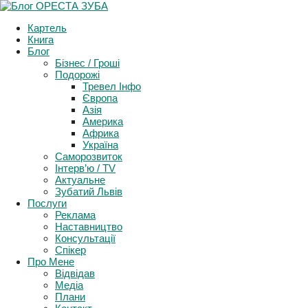
Support and Follow events in Ukraine
Картель
More Info
Книга
Блог
Бізнес / Гроші
Подорожі
Тревел Інфо
Європа
Азія
Америка
Африка
Україна
Саморозвиток
Інтерв’ю / TV
Актуальне
Зубатий Львів
Послуги
Реклама
Наставництво
Консультації
Спікер
Про Мене
Відвідав
Медіа