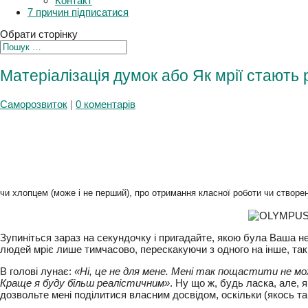
Плани
Контакт
7 причин підписатися
Обрати сторінку
Матеріалізація думок або Як мрії стають
Саморозвиток
|
0 коментарів
дівчиною чи хлопцем (може і не перший), про отримання класної роботи 
Зупиніться зараз на секундочку і пригадайте, якою була Ваша н
людей мріє лише тимчасово, перескакуючи з одного на інше, та
В голові лунає:
«Ні, це не для мене. Мені так пощастити не може
Краще я буду більш реалістичним»
. Ну що ж, будь ласка, але, я