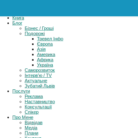
Картель
Книга
Блог
Бізнес / Гроші
Подорожі
Тревел Інфо
Європа
Азія
Америка
Африка
Україна
Саморозвиток
Інтерв’ю / TV
Актуальне
Зубатий Львів
Послуги
Реклама
Наставництво
Консультації
Спікер
Про Мене
Відвідав
Медіа