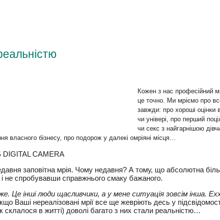
 реальністю
Кожен з нас професійний м
це точно. Ми мріємо про вс
завжди: про хороші оцінки
школі чи універі, про перш
поцілунок чи секс з найга
чи створення власного бізнесу, про подорож у далекі омріяні місця…
едавня заповітна мрія. Чому недавня? А тому, що абсолютна біл
к і не спробувавши справжнього смаку бажаного.
. Це інші люди щасливчики, а у мене ситуація зовсім інша. Ехххх
кщо Ваші нереалізовані мрії все ще жевріють десь у підсвідомості