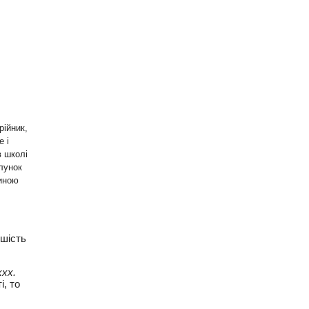
рійник,
е і
 в
ий
рнішою
ьшість
.
, то