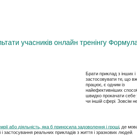
ультати учасників онлайн тренінгу Форму
Брати приклад з інших і
застосовувати те, що в
працює, є одним із
найефективніших спосо
швидко прокачати себе 
чи іншій сфері. Зовсім н
 мрії або діяльність, яка б приносила задоволення і гроші
, де м
елей і застосування реальних прикладів з життя і зразкових лю