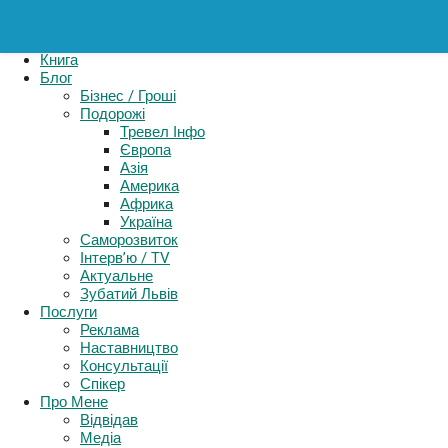
Картель
Книга
Блог
Бізнес / Гроші
Подорожі
Тревел Інфо
Європа
Азія
Америка
Африка
Україна
Саморозвиток
Інтерв’ю / TV
Актуальне
Зубатий Львів
Послуги
Реклама
Наставництво
Консультації
Спікер
Про Мене
Відвідав
Медіа