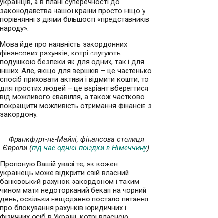
українців, а в плані суперечності до
законодавства нашої країни просто ніщо у
порівнянні з діями більшості «представників
народу».
Мова йде про наявність закордонних
фінансових рахунків, котрі слугують
подушкою безпеки як для одних, так і для
інших. Але, якщо для вершків – це частенько
спосіб приховати активи і відмити кошти, то
для простих людей – це варіант вберегтися
від можливого свавілля, а також частково
покращити можливість отримання фінансів з
закордону.
Франкфурт-на-Майні, фінансова столиця
Європи (
під час однієї поїздки в Німеччину
)
Пропоную Вашій увазі те, як кожен
українець може відкрити свій власний
банківський рахунок закордоном і таким
чином мати недоторканий бекап на чорний
день, оскільки нещодавно постало питання
про блокування рахунків юридичних і
фізичних осіб в Україні, котрі власною