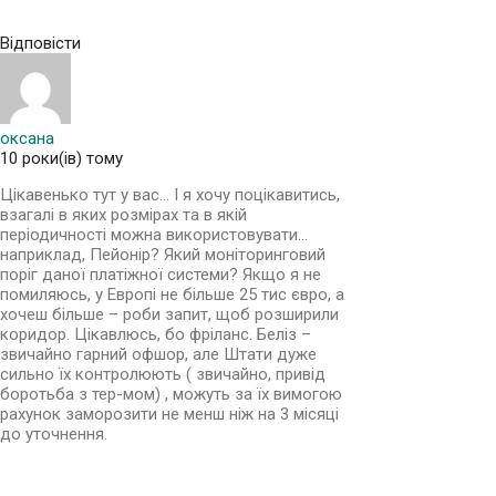
Відповісти
оксана
10 роки(ів) тому
Цікавенько тут у вас… І я хочу поцікавитись,
взагалі в яких розмірах та в якій
періодичності можна використовувати…
наприклад, Пейонір? Який моніторинговий
поріг даної платіжної системи? Якщо я не
помиляюсь, у Европі не більше 25 тис євро, а
хочеш більше – роби запит, щоб розширили
коридор. Цікавлюсь, бо фріланс. Беліз –
звичайно гарний офшор, але Штати дуже
сильно їх контролюють ( звичайно, привід
боротьба з тер-мом) , можуть за їх вимогою
рахунок заморозити не менш ніж на 3 місяці
до уточнення.