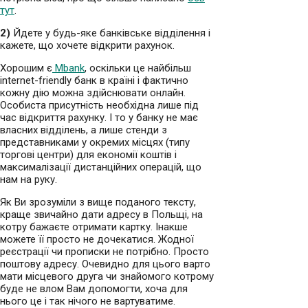
тут
.
2)
Йдете у будь-яке банківське відділення і
кажете, що хочете відкрити рахунок.
Хорошим є
Mbank
, оскільки це найбільш
internet-friendly банк в країні і фактично
кожну дію можна здійснювати онлайн.
Особиста присутність необхідна лише під
час відкриття рахунку. І то у банку не має
власних відділень, а лише стенди з
представниками у окремих місцях (типу
торгові центри) для економії коштів і
максималізації дистанційних операцій, що
нам на руку.
Як Ви зрозуміли з вище поданого тексту,
краще звичайно дати адресу в Польщі, на
котру бажаєте отримати картку. Інакше
можете її просто не дочекатися. Жодної
реєстрації чи прописки не потрібно. Просто
поштову адресу. Очевидно для цього варто
мати місцевого друга чи знайомого котрому
буде не влом Вам допомогти, хоча для
нього це і так нічого не вартуватиме.