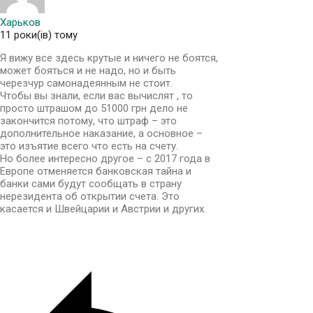
Харьков
11 роки(ів) тому
Я вижу все здесь крутые и ничего не боятся,
может бояться и не надо, но и быть
черезчур самонадеянным не стоит.
Чтобы вы знали, если вас вычислят , то
просто штрашом до 51000 грн дело не
закончится потому, что штраф – это
дополнительное наказание, а основное –
это изъятие всего что есть на счету.
Но более интересно другое – с 2017 года в
Европе отменяется банковская тайна и
банки сами будут сообщать в страну
нерезидента об открытии счета. Это
касается и Швейцарии и Австрии и других.