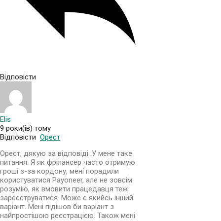
Відповісти
Elis
9 роки(ів) тому
Відповісти
Орест
Орест, дякую за відповіді. У мене таке
питання. Я як фрілансер часто отримую
гроші з-за кордону, мені порадили
користуватися Payoneer, але не зовсім
розумію, як вмовити працедавця теж
зареєструватися. Може є якийсь інший
варіант. Мені підішов би варіант з
найпростішою реєстрацією. Також мені