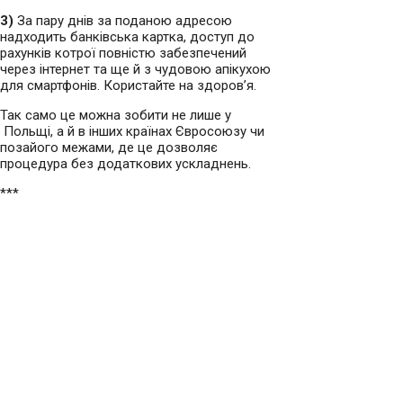
3)
За пару днів за поданою адресою
надходить банківська картка, доступ до
рахунків котрої повністю забезпечений
через інтернет та ще й з чудовою апікухою
для смартфонів. Користайте на здоров’я.
Так само це можна зобити не лише у
Польщі, а й в інших країнах Євросоюзу чи
позайого межами, де це дозволяє
процедура без додаткових ускладнень.
***