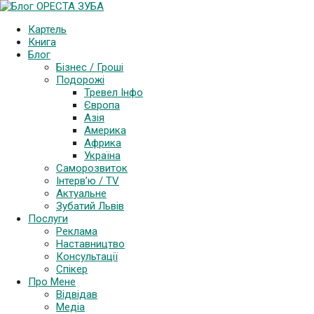
Картель
Книга
Блог
Бізнес / Гроші
Подорожі
Тревел Інфо
Європа
Азія
Америка
Африка
Україна
Саморозвиток
Інтерв’ю / TV
Актуальне
Зубатий Львів
Послуги
Реклама
Наставництво
Консультації
Спікер
Про Мене
Відвідав
Медіа