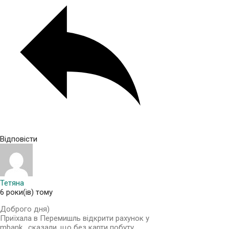
Відповісти
Тетяна
6 роки(ів) тому
Доброго дня)
Приїхала в Перемишль відкрити рахунок у
mbank , сказали, що без карти побуту