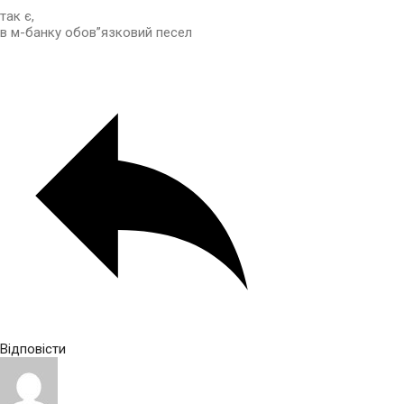
так є,
в м-банку обов”язковий песел
Відповісти