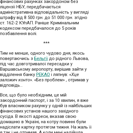
фінансових рахунках закордоном без
ліцензії НБУ, передбачається
адміністративна відповідальність у вигляді
штрафу від 8 500 грн. до 51 000 грн. згідно
ст. 162-2 КУпАП. Раніше Кримінальним
кодексом передбачалося до 5 років
позбавлення волі.
***
Тим не менше, одного чудово дня, якось
повертаючись з
Бельгії
до рідного Львова,
під час довготривалої пересадки у
Варшавському аеропорту, вирішив зайти у
відділення банку
PEKAO
і ляпнув: «
Хце
заложич конто
». «Без проблем» , отримав у
відповідь…
Все, що було необхідним, це мій
закордонний паспорт, і за 10 хвилин, я вже
був власником рахунку у одній із найбільших
фінансових установ нашого західного
сусіда. В якості адреси, вказав свою
домашню в Україні, на котру повинні були
надіслати картку протягом тижня. На жаль її
я так і не отримав. А коли мені надійшла