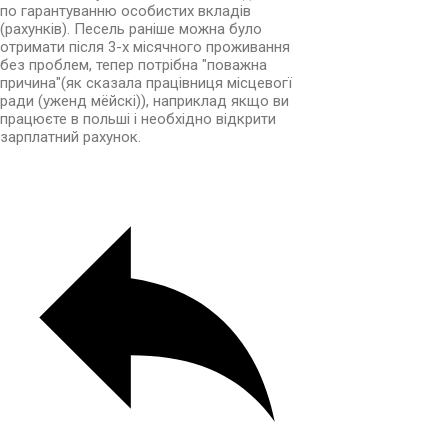
по гарантуванню особистих вкладів
(рахунків). Песель раніше можна було
отримати після 3-х місячного проживання
без проблем, тепер потрібна "поважна
причина"(як сказала працівниця місцевогї
ради (уженд мёйскі)), наприклад якщо ви
працюєте в польші і необхідно відкрити
зарплатний рахунок.