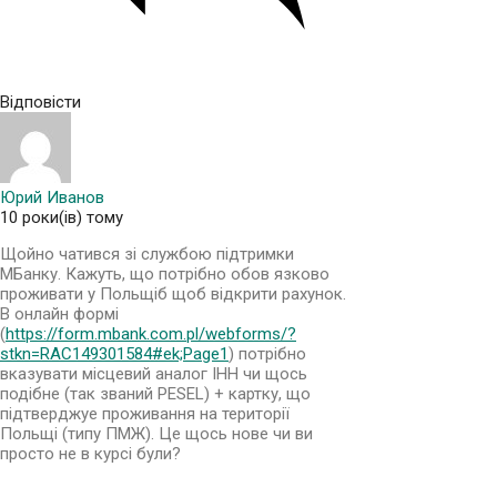
Відповісти
Юрий Иванов
10 роки(ів) тому
Щойно чатився зі службою підтримки
МБанку. Кажуть, що потрібно обов язково
проживати у Польщіб щоб відкрити рахунок.
В онлайн формі
(
https://form.mbank.com.pl/webforms/?
stkn=RAC149301584#ek;Page1
) потрібно
вказувати місцевий аналог ІНН чи щось
подібне (так званий PESEL) + картку, що
підтверджуе проживання на території
Польщі (типу ПМЖ). Це щось нове чи ви
просто не в курсі були?