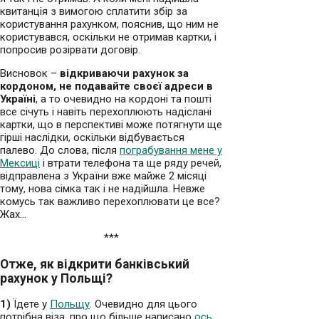
квитанція з вимогою сплатити збір за
користування рахунком, пояснив, що ним не
користувався, оскільки не отримав картки, і
попросив розірвати договір.
Висновок –
в
ідкриваючи рахунок за
кордоном, не подавайте своєї адреси в
Україні
, а то очевидно на кордоні та пошті
все січуть і навіть перехоплюють надіслані
картки, що в перспективі може потягнути ще
гірші наслідки, оскільки відбувається
палево. До слова, після
пограбування мене у
Мексиці
і втрати телефона та ще ряду речей,
відправлена з України вже майже 2 місяці
тому, нова сімка так і не надійшла. Невже
комусь так важливо перехоплювати це все?
Жах…
***
Отже, як відкрити банківський
рахунок у Польщі?
1)
Їдете у
Польщу
. Очевидно для цього
потрібна віза, про що більше написано
ось