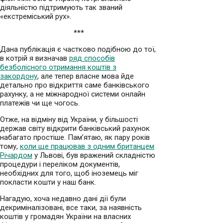
діяльністю підтримують так званий
«екстреміський рух».
***
Дана публікація є частково подібною до тої,
в котрій я визначав
ряд способів
безболісного отримання коштів з
закордону
, але тепер власне мова йде
детально про відкриття саме банківського
рахунку, а не міжнародної системи онлайн
платежів чи ще чогось.
Отже, на відміну від України, у більшості
держав світу відкрити банківський рахунок
набагато простіше. Пам’ятаю, як пару років
тому,
коли ще працював з одним британцем
Річардом
у Львові, був вражений складністю
процедури і переліком документів,
необхідних для того, щоб іноземець міг
покласти кошти у наш банк.
Нагадую, хоча недавно дані дії були
декриміналізовані, все таки, за наявність
коштів у громадян України на власних