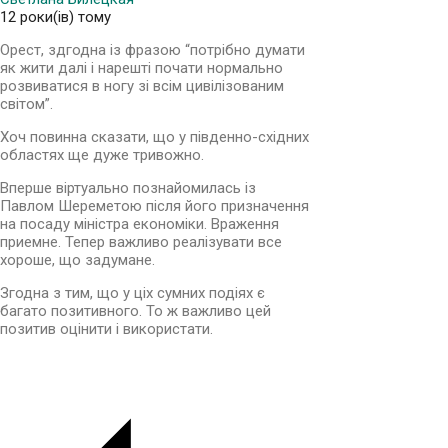
12 роки(ів) тому
Орест, здгодна із фразою “потрібно думати
як жити далі і нарешті почати нормально
розвиватися в ногу зі всім цивілізованим
світом”.
Хоч повинна сказати, що у південно-східних
областях ще дуже тривожно.
Вперше віртуально познайомилась із
Павлом Шереметою після його призначення
на посаду міністра економіки. Враження
приемне. Тепер важливо реалізувати все
хороше, що задумане.
Згодна з тим, що у ціх сумних подіях є
багато позитивного. То ж важливо цей
позитив оцінити і використати.