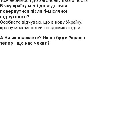
Тож вернімося до заголовку цього поста:
В яку країну мені доведеться
повернутися після 4-місячної
відсутності?
Особисто відчуваю, що в нову Україну,
країну можливостей і свідомих людей.
А Ви як вважаєте? Якою буде Україна
тепер і що нас чекає?