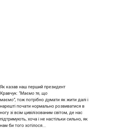
Як казав наш перший президент
Кравчук:
“Маємо те, що
маємо”
,
тож потрібно думати як жити далі і
нарешті почати нормально розвиватися
в
ногу зі всім цивілізованим світом, де нас
підтримують, хоча і не настільки сильно,
як
нам би того хотілося….