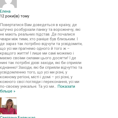
Елена
12 роки(ів) тому
Повертатися Вам доведеться в країну, де
штучно розбурхали паніку та ворожнечу, які
не мають реальних підстав. Де почалися
чвари між тими, хто раніше був близьким. І
де зараз так потрібно відчути та усвідомити,
що усі ми прагнемо одного й того ж –
кращого життя! І лише ми самі можемо і
маємо своїми силами цього досягти! І де
нині так потрібні дієві заходи, які би сприяли
єднанню! Заходи, які би сприяли відчуттю та
усвідомленню того, що усі ми різні, у
кожному регіоні, місті і домі – усі різні, у
кожного свої погляди і переконання, усі ми
по-своєму унікальні. Та усі ми
…
Показати
більше »
Светлана Билецкая