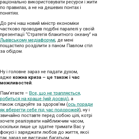
раціонально використовувати ресурси і жити
по правилах, а не на дешевих понтах і
понятіях.
До речі наш новий міністр економіки
частково проводив подібні паралелі у своїй
презентації “Стратегія блакитного океану” на
Львівському медіафорумі
, де мені
пощастило розділити з паном Павлом стіл
за обідом.
Ну і головне зараз не падати духом,
адже
кожна криза – це також і час
можливостей
.
Пам’ятаєте –
Все, що не трапляється,
робиться на краще (мій досвід)
, а
також слідкуйте за здоров’ям (
ось поради
як вберегти себе під час подорожей
), ну і
звичайно поставте перед собою цілі, котрі
хочете реалізувати найближчим часом,
оскільки лише це здатне тримати Вас у
фокусі і заряджати любов до життя, якої
так зараз не вистачає багатьом.