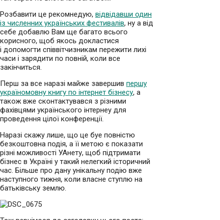
Розбавити це рекомнедую,
відвідавши один
із численних українських фестивалів
, ну а від
себе добавлю Вам ще багато всього
корисного, щоб якось докластися
і допомогти співвітчизникам пережити лихі
часи і зарядити по повній, коли все
закінчиться.
Перш за все наразі майже завершив
першу
україномовну книгу по інтернет бізнесу
, а
також вже сконтактувався з різними
фахівцями українського інтернеу для
проведення цілої конференції.
Наразі скажу лише, що це буе повністю
безкоштовна подія, а її метою є показати
різні можливості УАнету, щоб підтримати
бізнес в Україні у такий нелегкий історичний
час. Більше про дану унікальну подію вже
наступного тижня, коли власне ступлю на
батьківську землю.