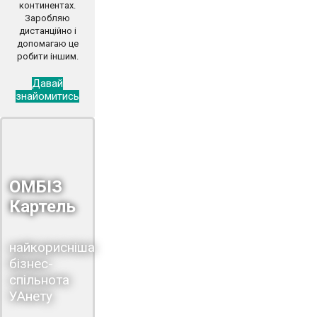
континентах.
Заробляю
дистанційно і
допомагаю це
робити іншим.
Давай
знайомитись
ОМБІЗ
Картель
найкорисніша
бізнес-
спільнота
УАнету