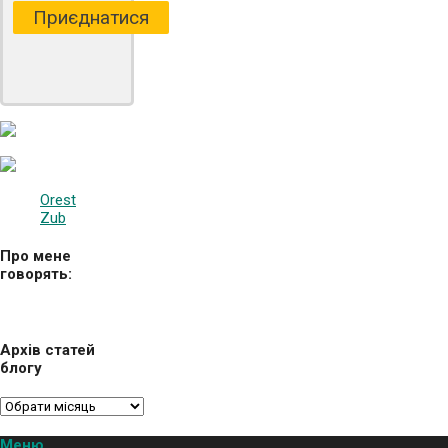
Приєднатися
Orest
Zub
Про мене
говорять:
Архів статей
блогу
Меню