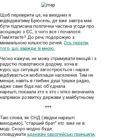
Щоб перевірити це, на вихідних я
відвідуватиму Брюсель, де вже завтра має
бути підписана політична частина угоди про
асоціацію з ЄС, з чого все і почалося.
Пам’ятаєте? До речі, подорожую з
мінімальною кількістю речей.
Ось перелік
того, що завжди зі мною.
Чесно кажучи, не можу стримувати емоцій і з
радістю повертаюся додому, хоча в
курсі, що ситуація загострюється і наразі
відбувається мобілізація населення. Тим не
менше, навіть в глибині душі трішки радію,
адже саме біда нас об’єднала
нарешті, покаала хто є хто і чітко визначила
напрямок розвитку держави у майбутньому.
***
Такі слова, як СНД (звідки нарешті
виходимо), “старший брат” etc. вже не в
моді. Скоро модно буде
сповідувати
адеквані європейські принципи
,