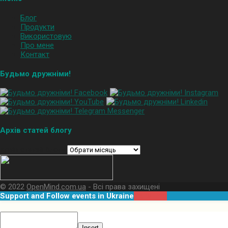
Блог
Продукти
Використовую
Про мене
Контакт
Будьмо дружніми!
Архів статей блогу
Архів статей блогу
© 2022
OpenMind.com.ua
- Всі права захищені
Support and Follow events in Ukraine
More Info
Insert