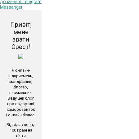
Привіт,
мене
звати
Орест!
Я онлайн-
підприємець,
мандрівник,
блогер,
письменник.
Веду цей блог
про подорожі,
саморозвиток
і онлайн бізнес.
Відвідав понад
100 країн на
п’яти