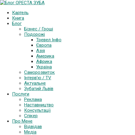
Картель
Книга
Блог
Бізнес / Гроші
Подорожі
Тревел Інфо
Європа
Азія
Америка
Африка
Україна
Саморозвиток
Інтерв’ю / TV
Актуальне
Зубатий Львів
Послуги
Реклама
Наставництво
Консультації
Спікер
Про Мене
Відвідав
Медіа