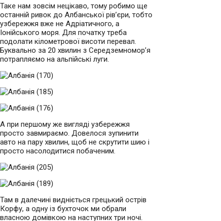
Таке нам зовсім нецікаво, тому робимо ще
останній ривок до Албанської рів’єри, тобто
узбережжя вже не Адріатичного, а
Іонійського моря. Для початку треба
подолати кілометрової висоти перевал.
Буквально за 20 хвилин з Середземномор’я
потрапляємо на альпійські луги.
А при першому же вигляді узбережжя
просто завмираємо. Довелося зупинити
авто на пару хвилин, щоб не скрутити шию і
просто насолодитися побаченим.
Там в далечині видніється грецький острів
Корфу, а одну із бухточок ми обрали
власною домівкою на наступних три ночі.