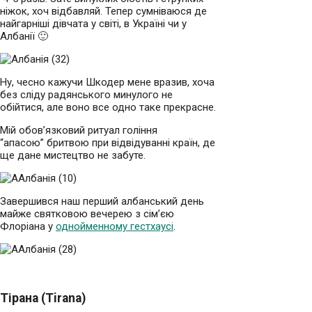
ніжок, хоч відбавляй. Тепер сумніваюся де
найгарніші дівчата у світі, в Україні чи у
Албанії 🙂
Ну, чесно кажучи Шкодер мене вразив, хоча
без сліду радянського минулого не
обійтися, але воно все одно таке прекрасне.
Мій обов’язковий ритуал гоління
“апасою” бритвою при відвідуванні країн, де
ще дане мистецтво не забуте.
Завершився наш перший албанський день
майже святковою вечерею з сім’єю
Флоріана у
однойменному гестхаусі
.
Тірана (Tirana)