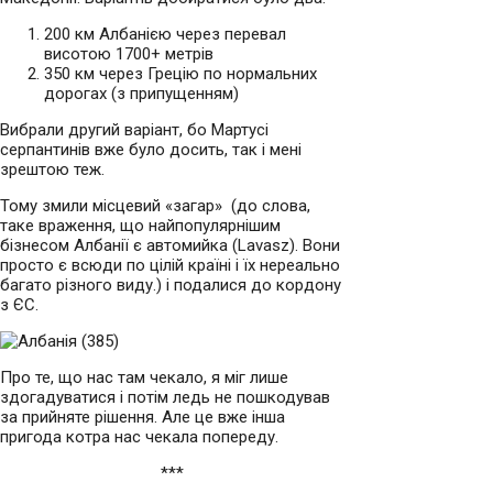
200 км Албанією через перевал
висотою 1700+ метрів
350 км через Грецію по нормальних
дорогах (з припущенням)
Вибрали другий варіант, бо Мартусі
серпантинів вже було досить, так і мені
зрештою теж.
Тому змили місцевий «загар» (до слова,
таке враження, що найпопулярнішим
бізнесом Албанії є автомийка (Lavasz). Вони
просто є всюди по цілій країні і їх нереально
багато різного виду.) і подалися до кордону
з ЄС.
Про те, що нас там чекало, я міг лише
здогадуватися і потім ледь не пошкодував
за прийняте рішення. Але це вже інша
пригода котра нас чекала попереду.
***