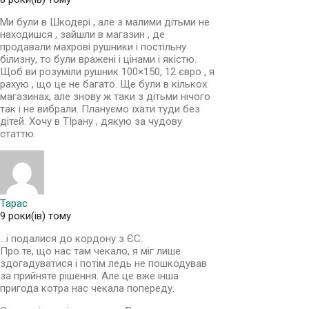
Ми були в Шкодері , але з малими дітьми не
находишся , зайшли в магазин , де
продавали махрові рушники і постільну
білизну, то були вражені і цінами і якістю.
Щоб ви розуміли рушник 100×150, 12 євро , я
рахую , що це не багато. Ще були в кількох
магазинах, але знову ж таки з дітьми нічого
так і не вибрали. Плануємо їхати туди без
дітей. Хочу в ТІрану , дякую за чудову
статтю.
Тарас
9 роки(ів) тому
…і подалися до кордону з ЄС.
Про те, що нас там чекало, я міг лише
здогадуватися і потім ледь не пошкодував
за прийняте рішення. Але це вже інша
пригода котра нас чекала попереду.