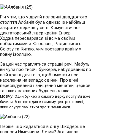
Річ у тім, що у другій половині двадцятого
століття Албанія була однією із найбільш
закритих держав у світі. Комуністично-
диктаторський лідер країни Енвер
Ходжа пересварився зі всіма своїми
побратимами з Югославії, Радянського
Союзу та Китаю, чим поставив країну у
повну ізоляцію.
За цей час траплятися страшні речі. Мабуть
ви чули про тисячі бункерів, набудованих по
всій країні для того, щоб вмістити все
населення на випадок війни. Про вічні
переслідування і знищення мечетей, церков
та інших важливих будівель я вже
мовчу.
Один бункер з самого верху посту
Ви вже
бачили. А це ще один в самому центрі столиці,
який слугує пам’яткої про ті темні часи.
Перше, що кидається в очі у Шкодері, це
прапори Німеччини. Де ми? Ага, якраз