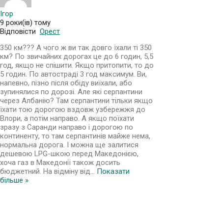
Ігор
9 роки(ів) тому
Відповісти
Орест
350 км??? А чого ж ви так довго їхали ті 350
км? По звичайних дорогах це до 6 годин, 5,5
год, якщо не спішити. Якщо притопити, то до
5 годин. По автостраді 3 год максимум. Ви,
напевно, пізно після обіду виїхали, або
зупинялися по дорозі. Але які серпантини
через Албанію? Там серпантини тільки якщо
їхати тою дорогою вздовж узбережжя до
Влори, а потім направо. А якщо поїхати
зразу з Саранди направо і дорогою по
континенту, то там серпантинів майже нема,
нормальна дорога. І можна ще залитися
дешевою LPG-шкою перед Македонією,
хоча газ в Македонії також досить
бюджетний. На відміну від
…
Показати
більше »