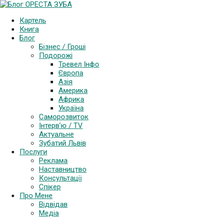
Картель
Книга
Блог
Бізнес / Гроші
Подорожі
Тревел Інфо
Європа
Азія
Америка
Африка
Україна
Саморозвиток
Інтерв’ю / TV
Актуальне
Зубатий Львів
Послуги
Реклама
Наставництво
Консультації
Спікер
Про Мене
Відвідав
Медіа