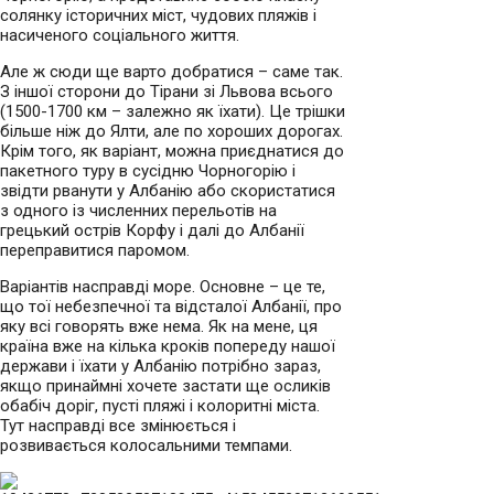
солянку історичних міст, чудових пляжів і
насиченого соціального життя.
Але ж сюди ще варто добратися – саме так.
З іншої сторони до Тірани зі Львова всього
(1500-1700 км – залежно як їхати). Це трішки
більше ніж до Ялти, але по хороших дорогах.
Крім того, як варіант, можна приєднатися до
пакетного туру в сусідню Чорногорію і
звідти рванути у Албанію або скористатися
з одного із численних перельотів на
грецький острів Корфу і далі до Албанії
переправитися паромом.
Варіантів насправді море. Основне – це те,
що тої небезпечної та відсталої Албанії, про
яку всі говорять вже нема. Як на мене, ця
країна вже на кілька кроків попереду нашої
держави і їхати у Албанію потрібно зараз,
якщо принаймні хочете застати ще осликів
обабіч доріг, пусті пляжі і колоритні міста.
Тут насправді все змінюється і
розвивається колосальними темпами.