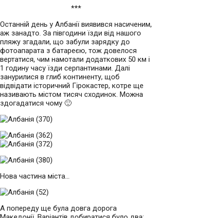
***
Останній день у Албанії виявився насиченим,
аж занадто. За півгодини їзди від нашого
пляжу згадали, що забули зарядку до
фотоапарата з батареєю, тож довелося
вертатися, чим намотали додаткових 50 км і
1 годину часу їзди серпантинами. Далі
занурилися в глиб континенту, щоб
відвідати історичний Гірокастер, котре ще
називають містом тисяч сходинок. Можна
здогадатися чому 🙂
Нова частина міста…
А попереду ще була довга дорога
Македонії. Варіантів добиратися було два: