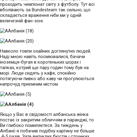
проходить чемпіонат світу з футболу. Тут всі
вболівають за Bundesteam так сильно, що
складається враження ніби ми у одній
величезній фан-зоні.
Навколо товпи охайних доглянутих людей.
Наді мною навіть посміювалися, бачачи
іноземця-бугая в коротеньких шорах і
тапках, котрий ще пару годин тому був на
морі. Люди сидять у кафе, спокійно
потягуючи пивко або каву чи прогулюються
напрочуд приємним містом.
Якщо у Вас в свідомості албанська жінка
постає із закритим обличчям в паранджі, то
Ви глибоко помиляєтеся. За тиждень у
Албанії я побачив подібну картину не більше
4-5 разів. Зате випуклих бюстів і струнких