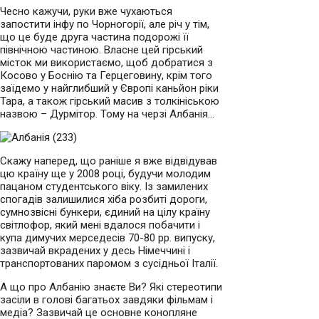
Чесно кажучи, руки вже чухаються
запостити інфу по Чорногорії, але річ у тім,
що це буде друга частина подорожі її
північною частиною. Власне цей гірський
місток ми використаємо, щоб добратися з
Косово у Боснію та Герцеговину, крім того
заїдемо у найглибший у Європі каньйон ріки
Тара, а також гірський масив з толкініською
назвою – Дурмітор. Тому на черзі Албанія…
Скажу наперед, що раніше я вже відвідував
цю країну ще у 2008 році, будучи молодим
пацаном студентського віку. Із замилених
спогадів залишилися хіба розбиті дороги,
сумнозвісні бункери, єдиний на цілу країну
світлофор, який мені вдалося побачити і
купа димучих мерседесів 70-80 рр. випуску,
зазвичай вкрадених у десь Німеччині і
транспортованих паромом з сусідньої Італії.
А що про Албанію знаєте Ви? Які стереотипи
засіли в голові багатьох завдяки фільмам і
медіа? Зазвичай це основне конопляне