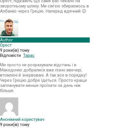
Орест, підкажіть що саме Вас чекало на
зворотньому шляху. Ми сім’єю збираємось в
Албанію через Грецію. Наперед вдячний 😉
Author
Орест
9 роки(ів) тому
Відповісти
Тарас
Ми просто не розрахували відстань і в
Македонію добралися вже пізно ввечері,
втомлені й знервовані. А так все в порядку!
Через Грецію добре їдеться. Просто краще
запланувати менше проїхати за день ніж
більше.
Анонімний користувач
9 роки(ів) тому