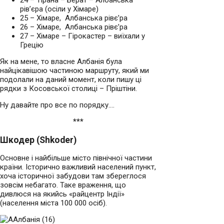
24 – Тірана – Берат – Албанська
рів’єра (осіли у Хімаре)
25 – Хімаре, Албанська рівє’ра
26 – Хімаре, Албанська рівє’ра
27 – Хімаре – Гірокастер – виїхали у
Грецію
Як на мене, то власне Албанія була
найцікавішою частиною маршруту, який ми
подолали на даний момент, коли пишу ці
рядки з Косовської столиці – Пріштіни.
Ну давайте про все по порядку….
***
Шкодер (
Shkoder
)
Основне і найбільше місто північної частини
країни. Історично важливий населений пункт,
хоча історичної забудови там збереглося
зовсім небагато. Таке враження, що
дивлюся на якийсь «райцентр Індії»
(населення міста 100 000 осіб).