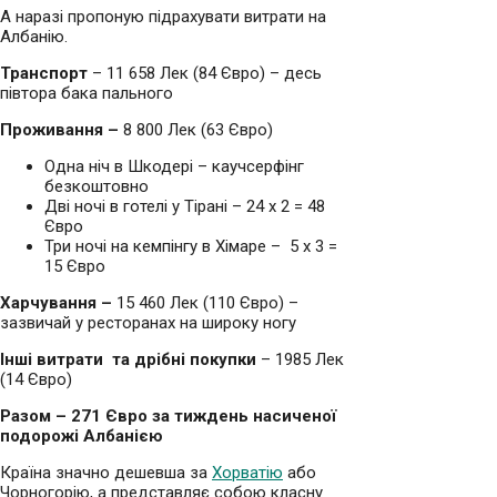
А наразі пропоную підрахувати витрати на
Албанію.
Транспорт
– 11 658 Лек (84 Євро) – десь
півтора бака пального
Проживання –
8 800 Лек (63 Євро)
Одна ніч в Шкодері – каучсерфінг
безкоштовно
Дві ночі в готелі у Тірані – 24 х 2 = 48
Євро
Три ночі на кемпінгу в Хімаре – 5 х 3 =
15 Євро
Харчування –
15 460 Лек (110 Євро) –
зазвичай у ресторанах на широку ногу
Інші витрати та дрібні покупки
– 1985 Лек
(14 Євро)
Разом – 271 Євро за тиждень насиченої
подорожі Албанією
Країна значно дешевша за
Хорватію
або
Чорногорію, а представляє собою класну