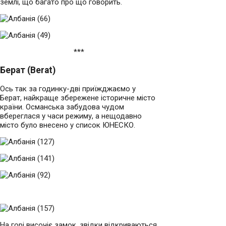
землі, що багато про що говорить.
***
Берат (Berat)
Ось так за годинку-дві приїжджаємо у
Берат, найкраще збережене історичне місто
країни. Османська забудова чудом
вбереглася у часи режиму, а нещодавно
місто було внесено у список ЮНЕСКО.
На горі височіє замок, звідки відкриваються