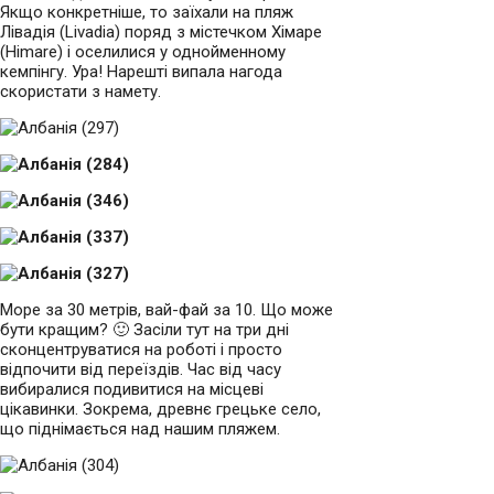
Якщо конкретніше, то заїхали на пляж
Лівадія (Livadia) поряд з містечком Хімаре
(Himare) і оселилися у однойменному
кемпінгу. Ура! Нарешті випала нагода
скористати з намету.
Море за 30 метрів, вай-фай за 10. Що може
бути кращим? 🙂 Засіли тут на три дні
сконцентруватися на роботі і просто
відпочити від переїздів. Час від часу
вибиралися подивитися на місцеві
цікавинки. Зокрема, древнє грецьке село,
що піднімається над нашим пляжем.