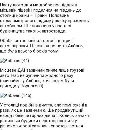
Наступного дня ми добре поснідали в
місцевій піцерії і подалися на південь до
столиці країни – Тірани. Половина
стокілометрового відрізку шляху проходить
автобаном. Ще половина у процесі
будівництва такої ж автостради.
Обабіч автосервіси, торгові центри і
автозаправки. Це вже явно не та Албанія,
що була всього 6 років тому.
Місцеве ДАІ зазвичай пиняє лише грузові
авто. Нас не зупинили жодного разу
(принаймні у Албанії, хоча потім були
пригоди у Чорногорії).
У столиці подібні відчуття, але помножені в
рази, як це зазвичай є. Ще продвінутіший
народ і більше гарних дівчат. Колись зачахлі
радянські будинки перетворюються у
різнокольорові хатинки і спостерігається