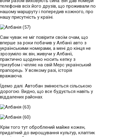
вони разом виховують сина. Він дав номери
телефонів всіх його друзів, що проживали по
нашому маршруту і попередив кожного, про
нашу присутність у країні.
Сам чувак не міг повірити своїм очам, що
вперше за роки побачив у Албанії авто з
українськими номерами, а мені до кінця не
зрозуміло як він, живучи у Албанії,
практично щоденно носить кепку з
тризубом і чіпляє на свій Мерс український
прапорець. У всякому разі, історія
вражаюча.
Їдемо далі. Автобан змінюється сільською
дорогою. Видно, що все будується навіть у
віддалених районах.
Крім того тут оброблений майже кожен,
придатний до вирощування культур, клаптик