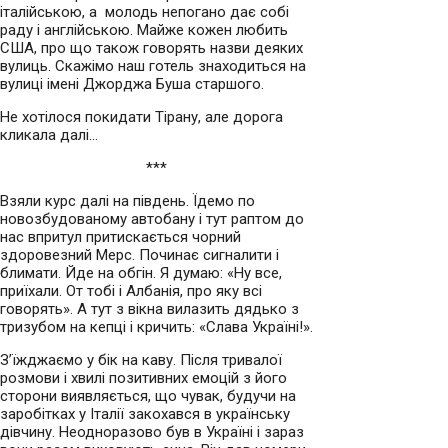
італійською, а молодь непогано дає собі
раду і англійською. Майже кожен любить
США, про що також говорять назви деяких
вулиць. Скажімо наш готель знаходиться на
вулиці імені Джорджа Буша старшого.
Не хотілося покидати Тірану, але дорога
кликала далі…
***
Взяли курс далі на південь. Їдемо по
новозбудованому автобану і тут раптом до
нас впритул притискається чорний
здоровезний Мерс. Починає сигналити і
блимати. Йде на обгін. Я думаю: «Ну все,
приїхали. От тобі і Албанія, про яку всі
говорять». А тут з вікна вилазить дядько з
тризубом на кепці і кричить: «Слава Україні!».
З’їжджаємо у бік на каву. Після тривалої
розмови і хвилі позитивних емоцій з його
сторони виявляється, що чувак, будучи на
заробітках у Італії закохався в українську
дівчину. Неодноразово був в Україні і зараз