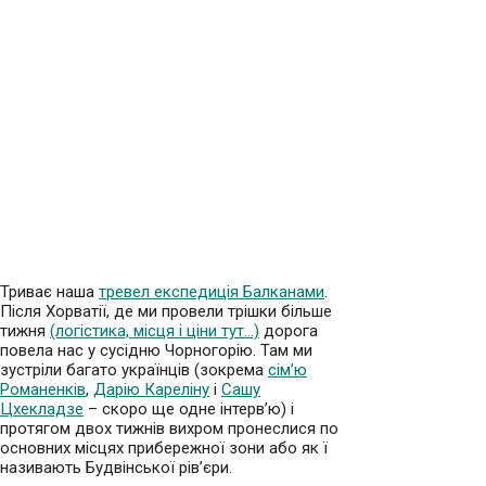
Триває наша
тревел експедиція Балканами
.
Після Хорватії, де ми провели трішки більше
тижня
(логістика, місця і ціни тут…)
дорога
повела нас у сусідню Чорногорію. Там ми
зустріли багато українців (зокрема
сім’ю
Романенків
,
Дарію Кареліну
і
Сашу
Цхекладзе
– скоро ще одне інтерв’ю) і
протягом двох тижнів вихром пронеслися по
основних місцях прибережної зони або як ї
називають Будвінської рів’єри.