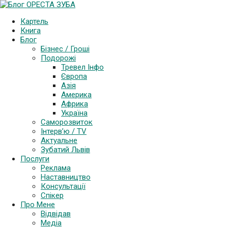
Картель
Книга
Блог
Бізнес / Гроші
Подорожі
Тревел Інфо
Європа
Азія
Америка
Африка
Україна
Саморозвиток
Інтерв’ю / TV
Актуальне
Зубатий Львів
Послуги
Реклама
Наставництво
Консультації
Спікер
Про Мене
Відвідав
Медіа