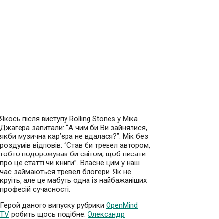
Якось після виступу Rolling Stones у Міка
Джагера запитали: “А чим би Ви зайнялися,
якби музична кар’єра не вдалася?”. Мік без
роздумів відповів: “Став би тревел автором,
тобто подорожував би світом, щоб писати
про це статті чи книги”. Власне цим у наш
час займаються тревел блогери. Як не
круіть, але це мабуть одна із найбажаніших
професій сучасності.
Герой даного випуску рубрики
OpenMind
TV
робить щось подібне.
Олександр