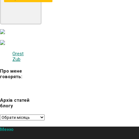
Orest
Zub
Про мене
говорять:
Архів статей
блогу
Меню