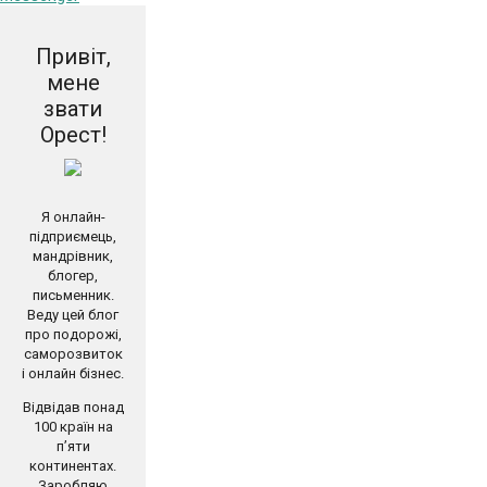
Привіт,
мене
звати
Орест!
Я онлайн-
підприємець,
мандрівник,
блогер,
письменник.
Веду цей блог
про подорожі,
саморозвиток
і онлайн бізнес.
Відвідав понад
100 країн на
п’яти
континентах.
Заробляю