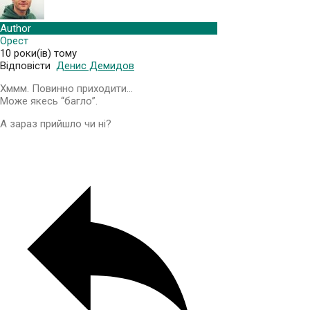
Author
Орест
10 роки(ів) тому
Відповісти
Денис Демидов
Хммм. Повинно приходити…
Може якесь “багло”.
А зараз прийшло чи ні?