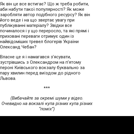
Як він це все встигає? Що ж треба робити,
аби набути такої популярності? Як може
заробляти автор подібного ресурсу? Як він
його веде і на що звертає увагу при
публікуванні матеріалу? Звідки все
починалося і у що переросло, та які прямі і
приховані переваги отримує один із
найвідоміших тревел блогерів України
Олександ Чебан?
Власне це я і намагався з’ясувати,
зустрівшись з Олександром на п’ятому
пероні Київського вокзалу буквально за
пару хвилин перед виїздом до рідного
Львова.
***
(Вибачайте за окремі шуми у відео.
Очевидно на вокзалі купа різних купа різних
“поміх”)