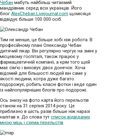
Чебан
мабуть найбільш читаємий
мандрівник серед всіх українців. Його
блог
AlexCheban.Livejournal.com
щомісяця
відвідує більше 100 000 осіб.
Тим не менше, це більше хобі ніж робота. В
професійному плані Олександр Чебан
дитячий лікар. Він регулярно чергує на зміні у
місцевому госпіталі, також працює у
фармацевтичній компанії, а крім того щей
має сім’ю і виховує двох донечок. Хоча
відомий для більшості людей він саме у
якості людини, котра дуже багато
подорожує, робить класні фотки і веде один
із найпопулярніших блогів про подорожі.
Ось знизу на фото карта його перельотів
станом на 31 серпня 2014 року. Це
приблизно в шість разів більше ніж наразі
налітав я. До слова тут
список відвіданих
мною міць і схема перельотів
.