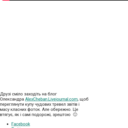
Друзі сміло заходіть на блог
Олександра
AlexCheban.Livejournal.com
, щоб
переглянути купу чудових тревел звітів і
масу класних фоток. Але обережно. Це
втягує, як і самі подорожі, зрештою 🙂
Facebook