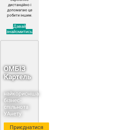
дистанційно і
допомагаю це
робити іншим.
Давай
знайомитись
ОМБІЗ
Картель
найкорисніша
бізнес-
спільнота
УАнету
Приєднатися