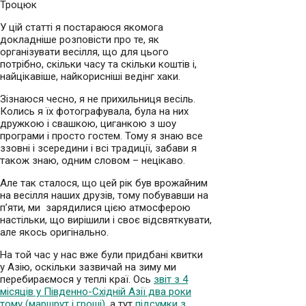
Троцюк
У цій статті я постараюся якомога
докладніше розповісти про те, як
організувати весілля, що для цього
потрібно, скільки часу та скільки коштів і,
найцікавіше, найкорисніші ведінг хаки.
Зізнаюся чесно, я не прихильниця весіль.
Колись я їх фотографувала, була на них
дружкою і свашкою, циганкою з шоу
програми і просто гостем. Тому я знаю все
ззовні і зсередини і всі традиції, забави я
також знаю, одним словом – нецікаво.
Але так сталося, що цей рік був врожайним
на весілля наших друзів, тому побувавши на
п’яти, ми зарядилися цією атмосферою
настільки, що вирішили і своє відсвяткувати,
але якось оригінально.
На той час у нас вже були придбані квитки
у Азію, оскільки зазвичай на зиму ми
перебираємося у теплі краї. Ось
звіт з 4
місяців у Південно-Східній Азії два роки
тому (маршрут і гроші)
, а тут
підсумки з