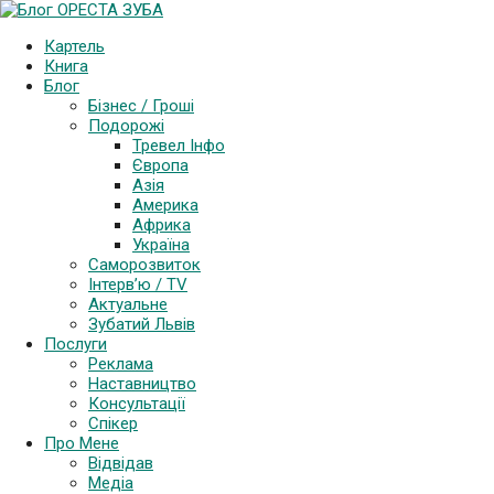
Support and Follow events in Ukraine
Картель
More Info
Книга
Блог
Бізнес / Гроші
Подорожі
Тревел Інфо
Європа
Азія
Америка
Африка
Україна
Саморозвиток
Інтерв’ю / TV
Актуальне
Зубатий Львів
Послуги
Реклама
Наставництво
Консультації
Спікер
Про Мене
Відвідав
Медіа