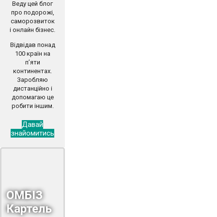
Веду цей блог
про подорожі,
саморозвиток
і онлайн бізнес.
Відвідав понад
100 країн на
п’яти
континентах.
Заробляю
дистанційно і
допомагаю це
робити іншим.
Давай
знайомитись
ОМБІЗ
Картель