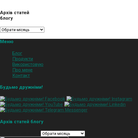
Архів статей
блогу
Меню
Блог
Продукти
Використовую
Про мене
Контакт
Будьмо дружніми!
Архів статей блогу
Архів статей блогу