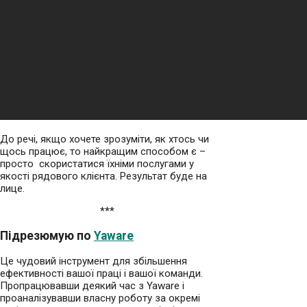
До речі, якщо хочете зрозуміти, як хтось чи
щось працює, то найкращим способом є –
просто скористатися їхніми послугами у
якості рядового клієнта. Результат буде на
лице.
***
Підрезюмую по
Yaware
Це чудовий інструмент для збільшення
ефективності вашої праці і вашої команди.
Пропрацювавши деякий час з Yaware і
проаналізувавши власну роботу за окремі