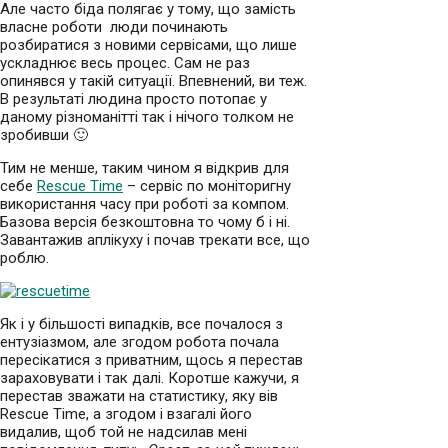
Але часто біда полягає у тому, що замість
власне роботи люди починають
розбиратися з новими сервісами, що лише
ускладнює весь процес. Сам не раз
опинявся у такій ситуації. Впевнений, ви теж.
В результаті людина просто потопає у
даному різноманітті так і нічого толком не
зробивши 🙂
Тим не менше, таким чином я відкрив для
себе
Rescue Time
– сервіс по моніторигну
використання часу при роботі за компом.
Базова версія безкоштовна то чому б і ні.
Завантажив аплікуху і почав трекати все, що
роблю.
Як і у більшості випадків, все почалося з
ентузіазмом, але згодом робота почала
пересікатися з приватним, щось я перестав
зараховувати і так далі. Коротше кажучи, я
перестав зважати на статистику, яку вів
Rescue Time, а згодом і взагалі його
видалив, щоб той не надсилав мені