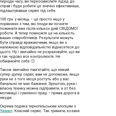
періоди часу, ви переосмислите підхід до
справ і буде робити це значно ефективніше,
підлаштувавши сервіс під себе.
100 грн. у місяць – це просто ніщо у
порівнянні з тим, які плоди ви почнете
пожинати вже після кількох днів СВІДОМОЇ
роботи. А тепер помножте це на кількість
ваших співробітників. Результати можуть
бути справді вражаючими, якщо ви з
належною відповідальністю віднесетеся до
цього. Ну і звичайно не розраховуйте, що ви
і так чудово все контролюєте. Не
обманюйте себе 🙂
Також звичайно пам’ятайте, що ніякий
супер-дупер сервіс вам не допоможе, якщо
руки не з того місця ростуть або у вас
банально не має бажання. Зрештою, руки і
власну техніку можна підправити, а от без
мотивації і сумлінної праці – пряма дорога в
нікуди.
Окрема подяка тернопільським хлопцям з
Yaware
. Класний сервіс. Так тримати, козаки.