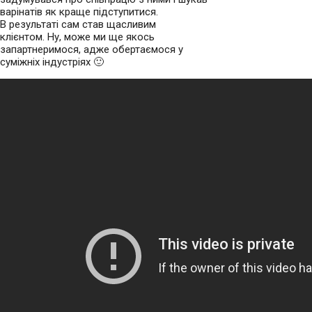
варінатів як краще підступитися.
В результаті сам став щасливим
клієнтом. Ну, може ми ще якось
запартнеримося, адже обертаємося у
суміжніх індустріях 🙂