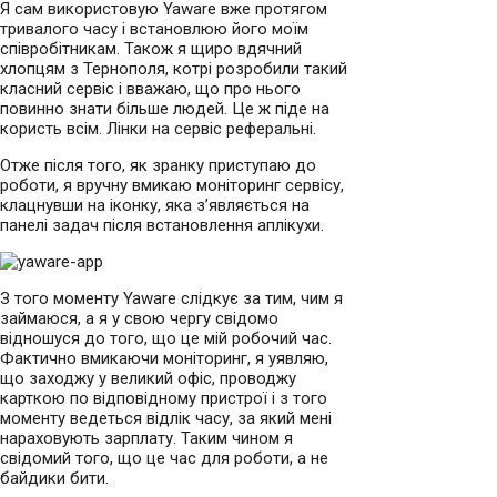
Я сам використовую Yaware вже протягом
тривалого часу і встановлюю його моїм
співробітникам. Також я щиро вдячний
хлопцям з Тернополя, котрі розробили такий
класний сервіс і вважаю, що про нього
повинно знати більше людей. Це ж піде на
користь всім. Лінки на сервіс реферальні.
Отже після того, як зранку приступаю до
роботи, я вручну вмикаю моніторинг сервісу,
клацнувши на іконку, яка з’являється на
панелі задач після встановлення аплікухи.
З того моменту Yaware слідкує за тим, чим я
займаюся, а я у свою чергу свідомо
відношуся до того, що це мій робочий час.
Фактично вмикаючи моніторинг, я уявляю,
що заходжу у великий офіс, проводжу
карткою по відповідному пристрої і з того
моменту ведеться відлік часу, за який мені
нараховують зарплату. Таким чином я
свідомий того, що це час для роботи, а не
байдики бити.