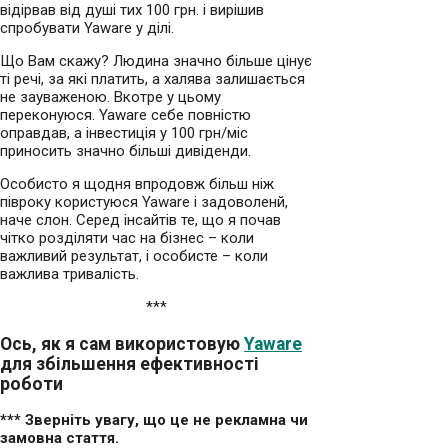
відірвав від душі тих 100 грн. і вирішив
спробувати Yaware у ділі.
Що Вам скажу? Людина значно більше цінує
ті речі, за які платить, а халява залишається
не зауваженою. Вкотре у цьому
переконуюся. Yaware себе повністю
оправдав, а інвестиція у 100 грн/міс
приносить значно більші дивіденди.
Особисто я щодня впродовж більш ніж
півроку користуюся Yaware і задоволенй,
наче слон. Серед інсайтів те, що я почав
чітко розділяти час на бізнес – коли
важливий результат, і особисте – коли
важлива тривалість.
***
Ось, як я сам використовую
Yaware
для збільшення ефективності
роботи
*** Зверніть увагу, що це не рекламна чи
замовна стаття.