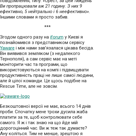
повідомлення, типу:
«Орест, за цей тиждень
Ви пропрацювали аж 21 годину. З них 9
ефективно, 5 нейтрально і 6 неефективно».
Іншими словами я просто забив.
***
Згодом одного разу на
iforum
у Києві я
познайомився з представником сервісу
Yaware
і між нами зав’язалася цікава бесіда.
Він виявився земляком (з недалекого
Тернополя), а сам сервіс має на меті
моніторити час та програми, що
використовуються на компі і підвищувати
продуктивність праці не лише самої людини,
але й цілої команди. Це щось подібне на
Rescue Time, але не зовсім.
Безкоштовної версії не має, всього 14 днів
проби. Спочатку мене трохи дусила жаба
платити за те, щоб контролювати себе
самого. Я ж і так знаю на що йде мій
дорогоцінний час. Ви ж теж так думаєте?
Ану коліться. Тим не менше, зрештою я