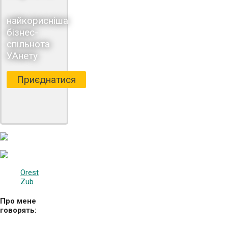
найкорисніша
бізнес-
спільнота
УАнету
Приєднатися
Orest
Zub
Про мене
говорять: