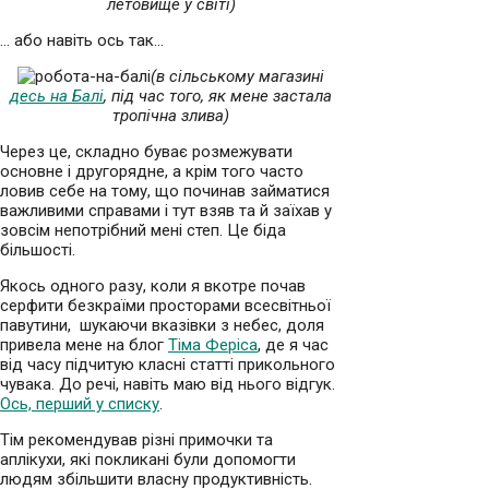
летовище у світі)
… або навіть ось так…
(в сільському магазині
десь на Балі
, під час того, як мене застала
тропічна злива)
Через це, складно буває розмежувати
основне і другорядне, а крім того часто
ловив себе на тому, що починав займатися
важливими справами і тут взяв та й заїхав у
зовсім непотрібний мені степ. Це біда
більшості.
Якось одного разу, коли я вкотре почав
серфити безкраїми просторами всесвітньої
павутини, шукаючи вказівки з небес, доля
привела мене на блог
Тіма Феріса
, де я час
від часу підчитую класні статті прикольного
чувака. До речі, навіть маю від нього відгук.
Ось, перший у списку
.
Тім рекомендував різні примочки та
аплікухи, які покликані були допомогти
людям збільшити власну продуктивність.