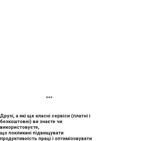
***
.
Друзі, а які ще класні сервіси (платні і
безкоштовні) ви знаєте чи
використовуєте,
що покликані підвищувати
продуктивність праці і оптимізовувати