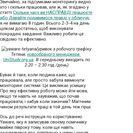
Звичайно, за підсумками моніторингу видно
хто і скільки працював, але ж, як згадано у
статті
Скільки часу ви НАСПРАВДІ працюєте
або Давайте подивимося правді у обличчя
,
я не вимагаю 8 годин. Всього 2-3-4 на день
цілком достатньо, щоб виконувати
покрадені завдання. Важливо робити це
свідомо та ефективно.
(уривок з робочого графіку
Тетяни,
новообраного менеджера
UniStudy.org.ua
. В середньому виходить по
2:20 – 2:30 год./день)
Буває й таке, коли людина каже, що
працювала, але просто забула ввімкнути
моніторинг системи. Це викликає усмішку.
Про яку ефективну роботу може йти мова,
якщо ти навіть не зауважив, що почав
працювати, і забув коли закінчив? Магічним
чином результати праці в той день теж гірші.
Ось до речі інструкція по користуванню
Yaware, яку я записував своєму помічнику
майже півроку тому, коли ще навіть
задумувався про співпрацю з ними і шукав