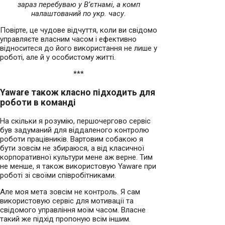
зараз перебуваю у В’єтнамі, а комп
налаштований по укр. часу.
Повірте, це чудове відчуття, коли ви свідомо
управляєте власним часом і ефективно
відноситеся до його використання не лише у
роботі, але й у особистому житті.
***
Yaware також класно підходить для
роботи в команді
На скільки я розумію, першочергово сервіс
був задуманий для віддаленого контролю
роботи працівників. Вартовим собакою я
бути зовсім не збираюся, а від класичної
корпоративної культури мене аж верне. Тим
не менше, я також використовую Yaware при
роботі зі своїми співробітниками.
Але моя мета зовсім не контроль. Я сам
використовую сервіс для мотивації та
свідомого управління моїм часом. Власне
такий же підхід пропоную всім іншим.