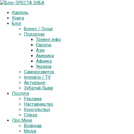
Картель
Книга
Блог
Бізнес / Гроші
Подорожі
Тревел Інфо
Європа
Азія
Америка
Африка
Україна
Саморозвиток
Інтерв’ю / TV
Актуальне
Зубатий Львів
Послуги
Реклама
Наставництво
Консультації
Спікер
Про Мене
Відвідав
Медіа