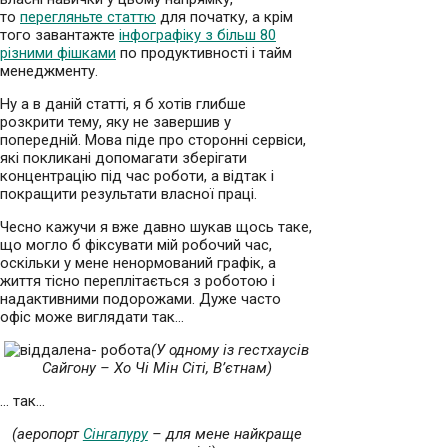
то
перегляньте статтю
для початку, а крім
того завантажте
інфографіку з більш 80
різними фішками
по продуктивності і тайм
менеджменту.
Ну а в даній статті, я б хотів глибше
розкрити тему, яку не завершив у
попередній. Мова піде про сторонні сервіси,
які покликані допомагати зберігати
концентрацію під час роботи, а відтак і
покращити результати власної праці.
Чесно кажучи я вже давно шукав щось таке,
що могло б фіксувати мій робочий час,
оскільки у мене ненормований графік, а
життя тісно переплітається з роботою і
надактивними подорожами. Дуже часто
офіс може виглядати так…
(У одному із гестхаусів
Сайгону – Хо Чі Мін Сіті, В’єтнам)
… так…
(аеропорт
Сінгапуру
– для мене найкраще