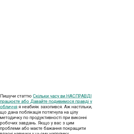
Пишучи статтю
Скільки часу ви НАСПРАВДІ
працюєте або Давайте подивимося правді у
обличчя
я неабияк захопився. Аж настільки,
що дана поблікація потягнула на цілу
методичку по продуктивності при виконні
робочих завдань. Якщо у вас з цим
проблеми або маєте бажання покращити
власні навички у цьому напрямку,