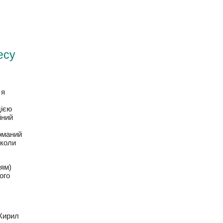
и я
дією
йний
олесі
ємцям)
много