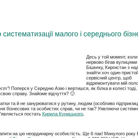
о систематизації малого і середнього
Десь у той момент, кол
нервово бігав вулицями
Бішкеку, Киргистан з на
знайти хоч один присто
сервісний центр, щоб
відремонтувати мій
аєшся, Орест”
! Поперся у Середню Азію і вертишся, як білка в к
 розвиваючи свою справу. Знайоме відчуття? 🙂
шматки та й не занурюватися у рутину, людям (особливо підпри
ення бізнесових та особистих справ, чи не так? Уявляючи систе
 з’являється постать
Кирила Куницького
.