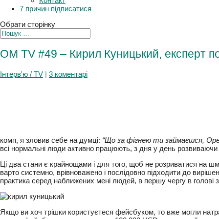
Плани
Контакт
7 причин підписатися
Обрати сторінку
OM TV #49 – Кирил Куницький, експерт п
бізнесу
Інтерв'ю / TV
|
3 коментарі
поломаний комп, я зловив себе на думці:
“Що за фігнею ти займ
тоді, коли всі нормальні люди активно працюють, з дня у день
Ці два стани є крайнощами і для того, щоб не розриватися на 
варто системно, врівноважено і послідовно підходити до виріш
практика серед наближених мені людей, в першу чергу в голові