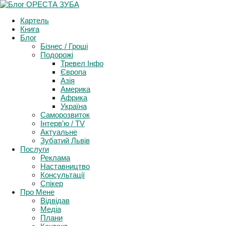
Картель
Книга
Блог
Бізнес / Гроші
Подорожі
Тревел Інфо
Європа
Азія
Америка
Африка
Україна
Саморозвиток
Інтерв’ю / TV
Актуальне
Зубатий Львів
Послуги
Реклама
Наставництво
Консультації
Спікер
Про Мене
Відвідав
Медіа