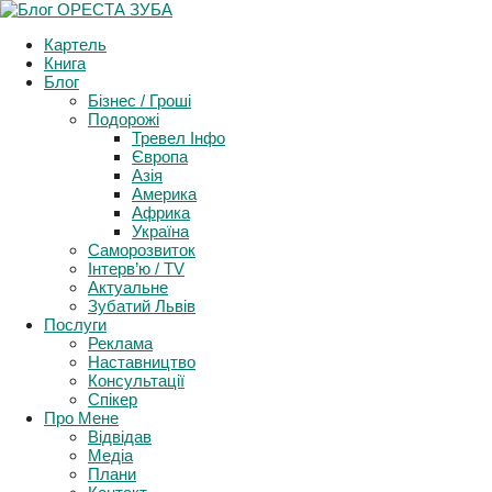
Support and Follow events in Ukraine
Картель
More Info
Книга
Блог
Бізнес / Гроші
Подорожі
Тревел Інфо
Європа
Азія
Америка
Африка
Україна
Саморозвиток
Інтерв’ю / TV
Актуальне
Зубатий Львів
Послуги
Реклама
Наставництво
Консультації
Спікер
Про Мене
Відвідав
Медіа
Плани