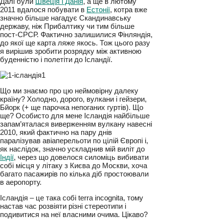
Далі були
Швеція і Данія
, а ще в лютому
2011 вдалося побувати в
Естонії
, котра вже
значно більше нагадує Скандинавську
державу, ніж Прибалтику чи тим більше
пост-СРСР. Фактично залишилися Фінляндія,
до якої ще карта ляже якось. Тож цього разу
я вирішив зробити розрядку між активною
буденністю і полетіти до Ісландії.
Що ми знаємо про цю неймовірну далеку
країну? Холодно, дорого, вулкани і гейзери,
Бйорк (+ ще парочка непоганих гуртів). Що
ще? Особисто для мене Ісландія найбільше
запам’яталася виверженням вулкану навесні
2010, який фактично на пару днів
паралізував авіаперельоти по цілій Європі і,
як наслідок, значно ускладнив мій виліт до
Індії
, через що довелося силоміць вибивати
собі місця у літаку з Києва до Москви, хоча
багато пасажирів по кілька діб простоювали
в аеропорту.
Ісландія – це така собі terra incognita, тому
настав час розвіяти різні стереотипи і
подивитися на неї власними очима. Цікаво?