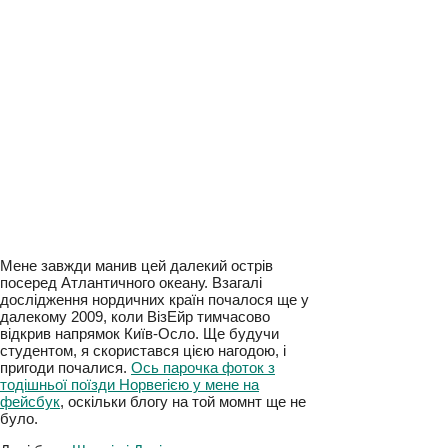
Мене завжди манив цей далекий острів
посеред Атлантичного океану. Взагалі
дослідження нордичних країн почалося ще у
далекому 2009, коли ВізЕйр тимчасово
відкрив напрямок Київ-Осло. Ще будучи
студентом, я скористався цією нагодою, і
пригоди почалися.
Ось парочка фоток з
тодішньої поїзди Норвегією у мене на
фейсбук
, оскільки блогу на той момнт ще не
було.