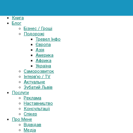
Картель
Книга
Блог
Бізнес / Гроші
Подорожі
Тревел Інфо
Європа
Азія
Америка
Африка
Україна
Саморозвиток
Інтерв’ю / TV
Актуальне
Зубатий Львів
Послуги
Реклама
Наставництво
Консультації
Спікер
Про Мене
Відвідав
Медіа