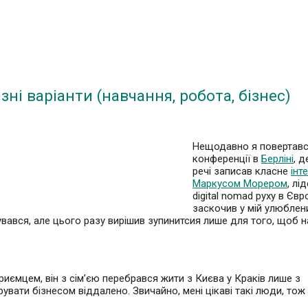
зні варіанти (навчання, робота, бізнес)
Нещодавно я повертавс
конференції в
Берліні
, д
речі записав класне
інт
Маркусом Морером
, лі
digital nomad руху в Європ
заскочив у мій улюблен
дувався, але цього разу вирішив зупинитсия лише для того, щоб н
приємцем, він з сім’єю перебрався жити з Києва у Краків лише з
увати бізнесом віддалено. Звичайно, мені цікаві такі люди, тож