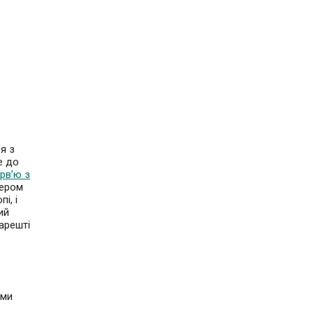
я з
е до
ерв’ю з
дером
і, і
ий
арешті
 ми