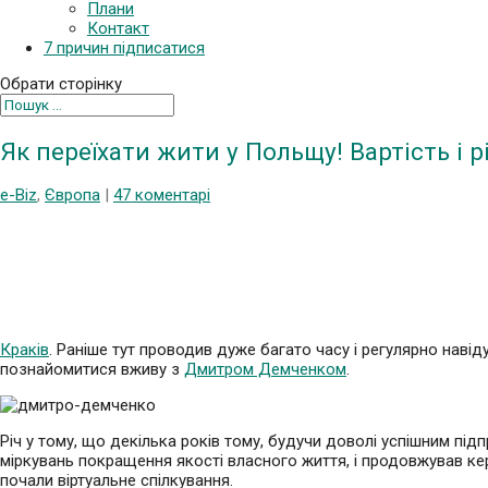
Плани
Контакт
7 причин підписатися
Обрати сторінку
Як переїхати жити у Польщу! Вартість і рі
e-Biz
,
Європа
|
47 коментарі
Краків
. Раніше тут проводив дуже багато часу і регулярно наві
познайомитися вживу з
Дмитром Демченком
.
Річ у тому, що декілька років тому, будучи доволі успішним під
міркувань покращення якості власного життя, і продовжував кер
почали віртуальне спілкування.