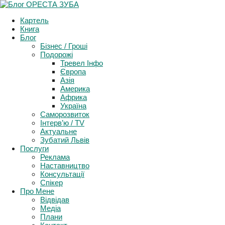
Support and Follow events in Ukraine
Картель
More Info
Книга
Блог
Бізнес / Гроші
Подорожі
Тревел Інфо
Європа
Азія
Америка
Африка
Україна
Саморозвиток
Інтерв’ю / TV
Актуальне
Зубатий Львів
Послуги
Реклама
Наставництво
Консультації
Спікер
Про Мене
Відвідав
Медіа