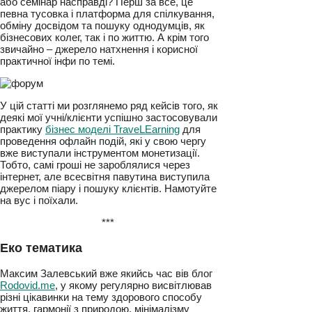
Мова йде про організацію подій! Начебто
все чітко і зрозуміло. Але давайте компнемо
трішки глибше. Чим являється конференція
або семінар насправді? Перш за все, це
певна тусовка і платформа для спілкування,
обміну досвідом та пошуку однодумців, як
бізнесових колег, так і по життю. А крім того
звичайно – джерело натхнення і корисної
практичної інфи по темі.
У цій статті ми розглянемо ряд кейсів того,
як деякі мої учні/клієнти успішно
застосовували практику
бізнес моделі
TraveLEarning
для проведення офлайн подій,
які у свою чергу вже виступали
інструментом монетизації. Тобто, самі гроші
не зароблялися через інтернет, але
всесвітня павутина виступила джерелом
піару і пошуку клієнтів. Намотуйте на вус і
поїхали.
***