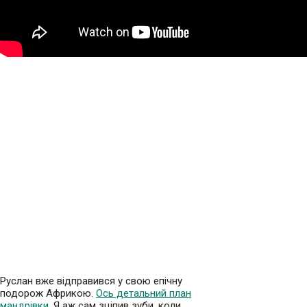
Руслан вже відправився у свою епічну
подорож Африкою.
Ось детальний план
мандрівки
. Я аж сам зціпив зуби, коли