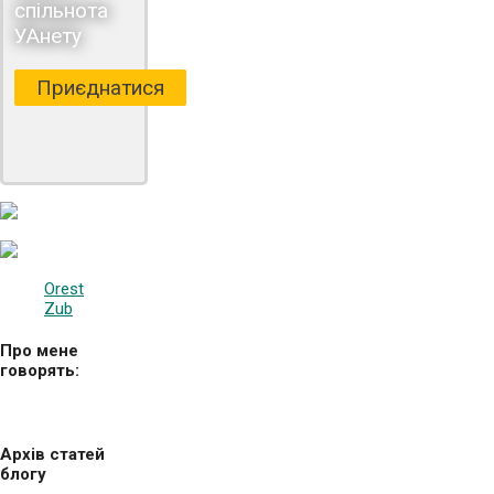
спільнота
УАнету
Приєднатися
Orest
Zub
Про мене
говорять:
Архів статей
блогу