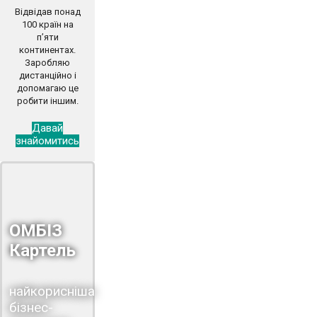
Відвідав понад
100 країн на
п’яти
континентах.
Заробляю
дистанційно і
допомагаю це
робити іншим.
Давай
знайомитись
ОМБІЗ
Картель
найкорисніша
бізнес-