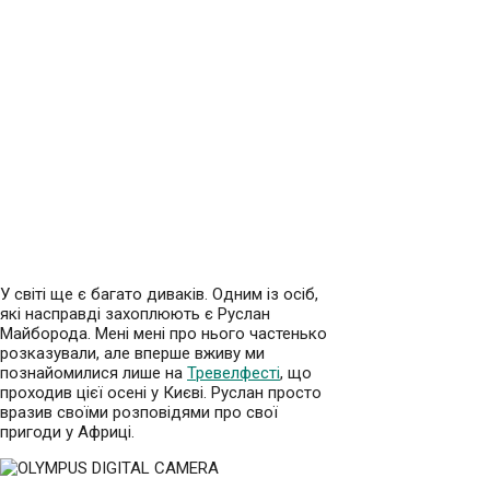
У світі ще є багато диваків. Одним із осіб,
які насправді захоплюють є Руслан
Майборода. Мені мені про нього частенько
розказували, але вперше вживу ми
познайомилися лише на
Тревелфесті
, що
проходив цієї осені у Києві. Руслан просто
вразив своїми розповідями про свої
пригоди у Африці.