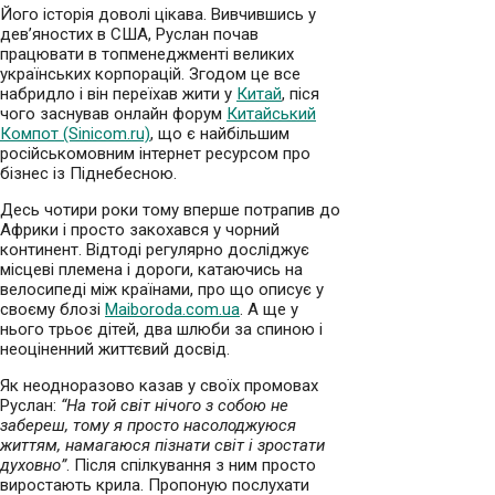
Його історія доволі цікава. Вивчившись у
дев’яностих в США, Руслан почав
працювати в топменеджменті великих
українських корпорацій. Згодом це все
набридло і він переїхав жити у
Китай
, піся
чого заснував онлайн форум
Китайський
Компот (Sinicom.ru)
, що є найбільшим
російськомовним інтернет ресурсом про
бізнес із Піднебесною.
Десь чотири роки тому вперше потрапив до
Африки і просто закохався у чорний
континент. Відтоді регулярно досліджує
місцеві племена і дороги, катаючись на
велосипеді між країнами, про що описує у
своєму блозі
Maiboroda.com.ua
. А ще у
нього трьоє дітей, два шлюби за спиною і
неоціненний життєвий досвід.
Як неодноразово казав у своїх промовах
Руслан:
“На той світ нічого з собою не
забереш, тому я просто насолоджуюся
життям, намагаюся пізнати світ і зростати
духовно”
. Після спілкування з ним просто
виростають крила. Пропоную послухати