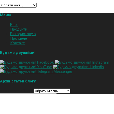
Меню
Блог
Продукти
Використовую
Про мене
Контакт
Будьмо дружніми!
Архів статей блогу
Архів статей блогу
© 2022
OpenMind.com.ua
- Всі права захищені
Support and Follow events in Ukraine
More Info