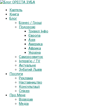
Картель
Книга
Блог
Бізнес / Гроші
Подорожі
Тревел Інфо
Європа
Азія
Америка
Африка
Україна
Саморозвиток
Інтерв’ю / TV
Актуальне
Зубатий Львів
Послуги
Реклама
Наставництво
Консультації
Спікер
Про Мене
Відвідав
Медіа