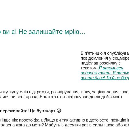
що ви є! Не залишайте мрію…
В п’ятницю я опублікува
повідомлення у соцмере
надіслав розсилку з
текстом:
Я втомився
подорожувати. Я втоми
вести блог! Та й не бачу
зку, купу слів підтримки, розчарування, жаху, зацікавлення і
няли і питалися чи все гаразд. Багато хто телефонував до людей
не переживайте! Це був жарт 🙂