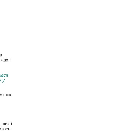
в
жах і
вся
 у
 з