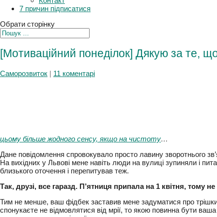
Плани
Контакт
7 причин підписатися
Обрати сторінку
[Мотиваційний понеділок] Дякую за те, 
Саморозвиток
|
11 коментарі
цьому більше жодного сенсу, якщо на чистоту
…
Дане повідомлення спровокувало просто лавину зворотнього зв’я
насмішок. На вихідних у Львові мене навіть люди на вулиці зупи
мого близького оточення і перепитував теж.
Так, друзі, все гаразд. П’ятниця припала на 1 квітня, тому 