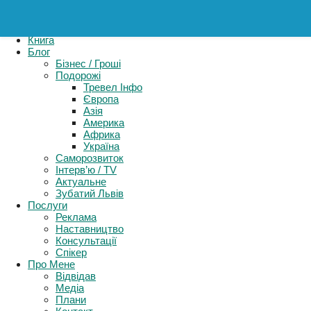
Картель
Книга
Блог
Бізнес / Гроші
Подорожі
Тревел Інфо
Європа
Азія
Америка
Африка
Україна
Саморозвиток
Інтерв’ю / TV
Актуальне
Зубатий Львів
Послуги
Реклама
Наставництво
Консультації
Спікер
Про Мене
Відвідав
Медіа