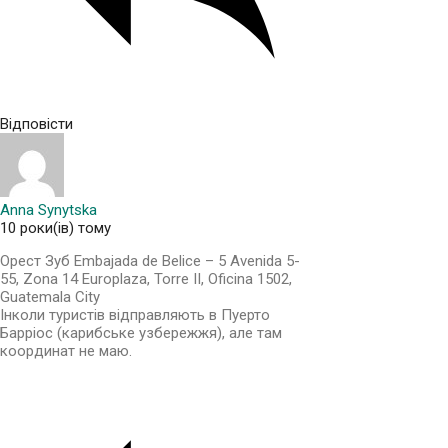
Відповісти
Anna Synytska
10 роки(ів) тому
Орест Зуб Embajada de Belice – 5 Avenida 5-
55, Zona 14 Europlaza, Torre II, Oficina 1502,
Guatemala City
Інколи туристів відправляють в Пуерто
Барріос (карибське узбережжя), але там
координат не маю.