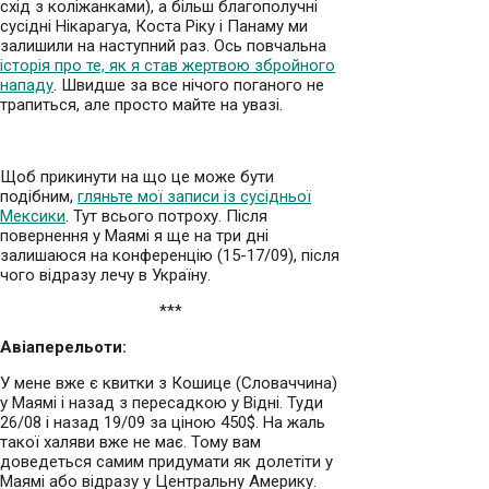
схід з коліжанками), а більш благополучні
сусідні Нікарагуа, Коста Ріку і Панаму ми
залишили на наступний раз. Ось повчальна
історія про те, як я став жертвою збройного
нападу
. Швидше за все нічого поганого не
трапиться, але просто майте на увазі.
Щоб прикинути на що це може бути
подібним,
гляньте мої записи із сусідньої
Мексики
. Тут всього потроху. Після
повернення у Маямі я ще на три дні
залишаюся на конференцію (15-17/09), після
чого відразу лечу в Україну.
***
Авіаперельоти:
У мене вже є квитки з Кошице (Словаччина)
у Маямі і назад з пересадкою у Відні. Туди
26/08 і назад 19/09 за ціною 450$. На жаль
такої халяви вже не має. Тому вам
доведеться самим придумати як долетіти у
Маямі або відразу у Центральну Америку.