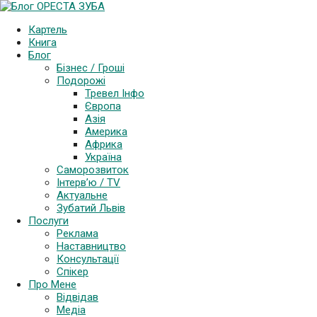
Картель
Книга
Блог
Бізнес / Гроші
Подорожі
Тревел Інфо
Європа
Азія
Америка
Африка
Україна
Саморозвиток
Інтерв’ю / TV
Актуальне
Зубатий Львів
Послуги
Реклама
Наставництво
Консультації
Спікер
Про Мене
Відвідав
Медіа