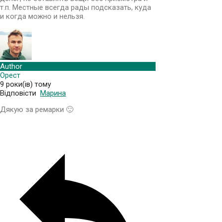
т.п. Местные всегда рады подсказать, куда
и когда можно и нельзя.
Author
Орест
9 роки(ів) тому
Відповісти
Марина
Дякую за ремарки 🙂