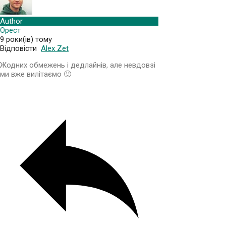
Author
Орест
9 роки(ів) тому
Відповісти
Alex Zet
Жодних обмежень і дедлайнів, але невдовзі
ми вже вилітаємо 🙂