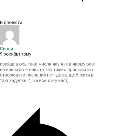
Відповісти
Сергій
9 роки(ів) тому
прийшла ось така мисля яку я ні в якому разі
не навязую – навіщо так тяжко працювати і
створювати пасивний нет-дохід щоб їхати в
такі задупки ?) це все є й у нас))