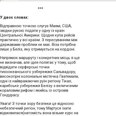
***
У двох словах:
Відправною точкою слугує Маямі, США,
звідки рукою подати у одну із країн
Центральної Америки. Щодня купа рейсів
практично у всі країни. З пересуванням між
державами проблем не має. Віза потрібна
лише у Беліз, яку отримується на кордоні.
Напрямок маршруту і конкретних місць я ще
не визначав, але ідея полягає у тому, щоб
відвідати серферські точки
тихоокеанського узбережжя Сальвадору,
високогірні колоніальні містечка Гватемали,
одні із найвражаючих руїн регіону Тікал,
карибське узбережжя Белізу з величезним
кораловим рифом і якийсь із островів
Гондурасу.
Увага! З точки зору безпеки це відносно
небезпечний регіон, тому Мартуся їхати
відмовилася(натомість вона візьме курс на