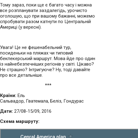
Тому зараз, поки ще є багато часу і можна
все розпланувати заздалегідь, урочисто
оголошую, що при вашому бажанні, можемо
спробувати разом катнути по Центральній
Америці (у вересні).
Увага! Це не фешенабельний тур,
посиденьки на пляжах чи типовий
бекпекерський маршрут. Мова йде про один
із найнебезпечніших регіонів у світі. Цікаво?
Не страшно? Інтригуюче? Ну, тоді давайте
про все детальніше.
***
Країни:
Ель
Сальвадор, Гватемала, Беліз, Гондурас
Дати:
27/08-15/09, 2016
Схема маршруту: