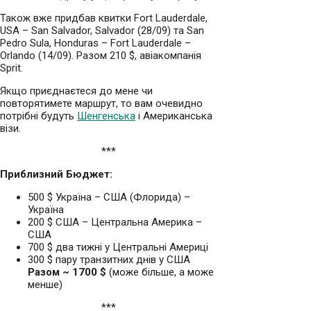
Також вже придбав квитки Fort Lauderdale,
USA – San Salvador, Salvador (28/09) та San
Pedro Sula, Honduras – Fort Lauderdale –
Orlando (14/09). Разом 210 $, авіакомпанія
Sprit.
Якщо приєднаєтеся до мене чи
повторятимете маршрут, то вам очевидно
потрібні будуть
Шенгенська
і Американська
візи.
***
Приблизний Бюджет:
500 $ Україна – США (Флорида) –
Україна
200 $ США – Центральна Америка –
США
700 $ два тижні у Центральні Америці
300 $ пару транзитних днів у США
Разом ~ 1700 $
(може більше, а може
менше)
***