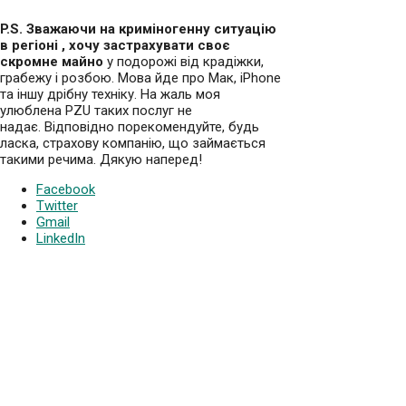
P.S. Зважаючи на криміногенну ситуацію
в регіоні , хочу застрахувати своє
скромне майно
у подорожі від крадіжки,
грабежу і розбою. Мова йде про Мак, iPhone
та іншу дрібну техніку. На жаль моя
улюблена PZU таких послуг не
надає. Відповідно порекомендуйте, будь
ласка, страхову компа
нію, що займається
такими речима. Дякую наперед!
Facebook
Twitter
Gmail
LinkedIn