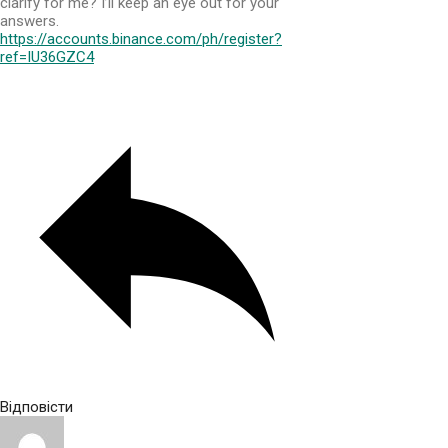
clarify for me? I’ll keep an eye out for your
answers.
https://accounts.binance.com/ph/register?
ref=IU36GZC4
Відповісти