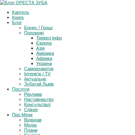
Support and Follow events in Ukraine
Картель
More Info
Книга
Блог
Бізнес / Гроші
Подорожі
Тревел Інфо
Європа
Азія
Америка
Африка
Україна
Саморозвиток
Інтерв’ю / TV
Актуальне
Зубатий Львів
Послуги
Реклама
Наставництво
Консультації
Спікер
Про Мене
Відвідав
Медіа