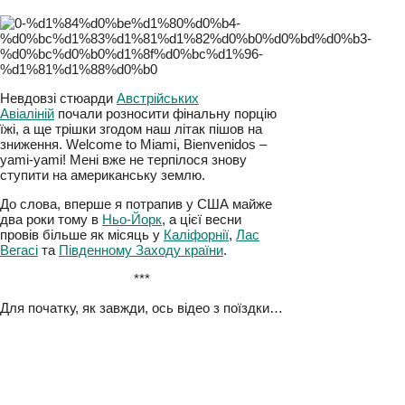
Ще б пак, до Маямі залишалося три години
польоту, а я вже собі потроху надумував, як
буду розсікати вулицями цього ще одного
«вічного міста».
Невдовзі стюарди
Австрійських
Авіаліній
почали розносити фінальну порцію
їжі, а ще трішки згодом наш літак пішов на
зниження. Welcome to Miami, Bienvenidos –
yami-yami! Мені вже не терпілося знову
ступити на американську землю.
До слова, вперше я потрапив у США майже
два роки тому в
Ньо-Йорк
, а цієї весни
провів більше як місяць у
Каліфорнії
,
Лас
Вегасі
та
Південному Заходу країни
.
***
Для початку, як завжди, ось відео з
поїздки…