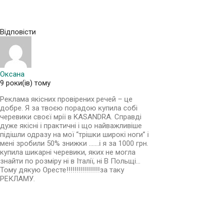
Відповісти
Оксана
9 роки(ів) тому
Реклама якісних провірених речей – це
добре. Я за твоєю порадою купила собі
черевики своєї мрії в KASANDRA. Справді
дуже якісні і практичні і що найважливіше
підішли одразу на мої “трішки широкі ноги” і
мені зробили 50% знижки …….і я за 1000 грн.
купила шикарні черевики, яких не могла
знайти по розміру ні в Італії, ні В Польщі…
Тому дякую Оресте!!!!!!!!!!!!!!!!!за таку
РЕКЛАМУ.