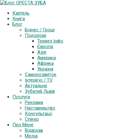
Картель
Книга
Блог
Бізнес / Гроші
Подорожі
Тревел Інфо
Європа
Азія
Америка
Африка
Україна
Саморозвиток
Інтерв’ю / TV
Актуальне
Зубатий Львів
Послуги
Реклама
Наставництво
Консультації
Спікер
Про Мене
Відвідав
Медіа