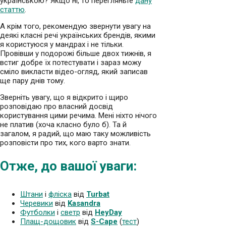
українською? Якщо ні, то перегляньте
дану
статтю
.
А крім того, рекомендую звернути увагу на
деякі класні речі українських брендів, якими
я користуюся у мандрах і не тільки.
Провівши у подорожі більше двох тижнів, я
встиг добре їх потестувати і зараз можу
сміло викласти відео-огляд, який записав
ще пару днів тому.
Зверніть увагу, що я відкрито і щиро
розповідаю про власний досвід
користування цими речима. Мені ніхто нічого
не платив (хоча класно було б). Та й
загалом, я радий, що маю таку можливість
розповісти про тих, кого варто знати.
Отже, до вашої уваги:
Штани
і
фліска
від
Turbat
Черевики
від
Kasandra
Футболки
і
светр
від
HeyDay
Плащ-дощовик
від
S-Cape
(
тест
)