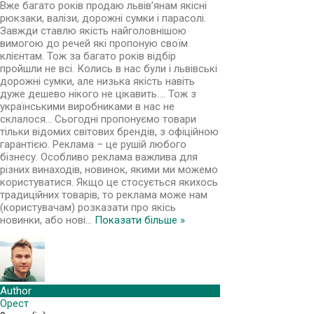
Вже багато років продаю львів’янам якісні
рюкзаки, валізи, дорожні сумки і парасолі.
Завжди ставлю якість найголовнішою
вимогою до речей які пропоную своїм
клієнтам. Тож за багато років відбір
пройшли не всі. Колись в нас були і львівські
дорожні сумки, але низька якість навіть
дуже дешево нікого не цікавить…. Тож з
українськими виробниками в нас не
склалося… Сьогодні пропонуємо товари
тільки відомих світових брендів, з офіційною
гарантією. Реклама – це рушій любого
бізнесу. Особливо реклама важлива для
різних винаходів, новинок, якими ми можемо
користуватися. Якщо це стосується якихось
традиційних товарів, то реклама може нам
(користувачам) розказати про якісь
новинки, або нові
…
Показати більше »
Author
Орест