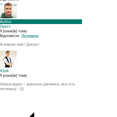
Author
Орест
9 роки(ів) тому
Відповісти
Людмила
А інакше ніяк! Дякую!
Юрій
9 роки(ів) тому
Фішка відео – іранська дівчинка, яка їсть
печеньку :-)))