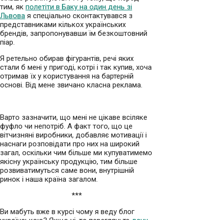
тим, як
полетіти в Баку на один день зі
Львова
я спеціально сконтактувався з
представниками кількох українських
брендів, запропонувавши їм безкоштовний
піар.
Я ретельно обирав фігурантів, речі яких
стали б мені у пригоді, котрі і так купив, хоча
отримав їх у користування на бартерній
основі. Від мене звичано класна реклама.
Варто зазначити, що мені не цікаве всіляке
фуфло чи непотріб. А факт того, що це
вітчизняні виробники, добавляє мотивації і
наснаги розповідати про них на широкий
загал, оскільки чим більше ми купуватимемо
якісну українську продукцію, тим більше
розвиватимуться саме вони, внутрішній
ринок і наша країна загалом.
***
Ви мабуть вже в курсі чому я веду блог