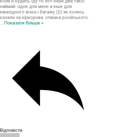
коли я кудись їду то хоч бери два таксі
наймай. одне для мене а інше для
інвалідного візка і багажу )))) як колись
казали за кіркорова. співака російського .
…
Показати більше »
Відповісти