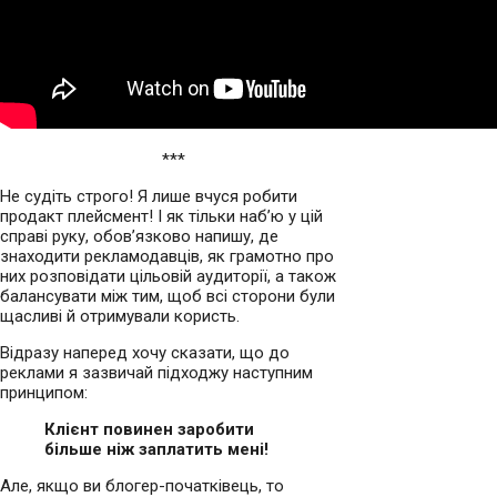
***
Не судіть строго! Я лише вчуся робити
продакт плейсмент! І як тільки наб’ю у цій
справі руку, обов’язково напишу, де
знаходити рекламодавців, як грамотно про
них розповідати цільовій аудиторії, а також
балансувати між тим, щоб всі сторони були
щасливі й отримували користь.
Відразу наперед хочу сказати, що до
реклами я зазвичай підходжу наступним
принципом:
Клієнт повинен заробити
більше ніж заплатить мені!
Але, якщо ви блогер-початківець, то