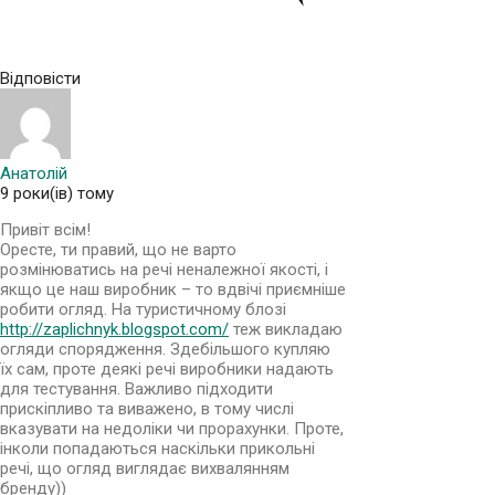
Відповісти
Анатолій
9 роки(ів) тому
Привіт всім!
Оресте, ти правий, що не варто
розмінюватись на речі неналежної якості, і
якщо це наш виробник – то вдвічі приємніше
робити огляд. На туристичному блозі
http://zaplichnyk.blogspot.com/
теж викладаю
огляди спорядження. Здебільшого купляю
їх сам, проте деякі речі виробники надають
для тестування. Важливо підходити
прискіпливо та виважено, в тому числі
вказувати на недоліки чи прорахунки. Проте,
інколи попадаються наскільки прикольні
речі, що огляд виглядає вихвалянням
бренду))