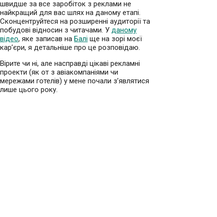
швидше за все заробіток з реклами не
найкращий для вас шлях на даному етапі.
Сконцентруйтеся на розширенні аудиторії та
побудові відносин з читачами. У
даному
відео
, яке записав на
Балі
ще на зорі моєї
кар’єри, я детальніше про це розповідаю.
Вірите чи ні, але насправді цікаві рекламні
проекти (як от з авіакомпаніями чи
мережами готелів) у мене почали з’являтися
лише цього року.