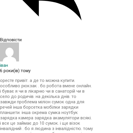
Відповісти
іван
6 роки(ів) тому
оресте привіт. а де то можна купити.
особливо рюкзак . бо робота вмене онлайн.
і буває я чи в лікарню чи в санаторій чи в
село до родичів. на декілька днів. то
завжди проблема міліон сумок одна для
речей інша борсетка мобілки зарядки
планшети. інша окрема сумка ноутбук
зарядка камера зарядка акамулятори всякі.
і все це займає до 10 сумок. і ще візок
інвалідний . бо я людина з інвалідністю. тому