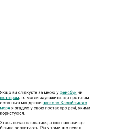
Якщо ви слідкуєте за мною у
фейсбук
чи
інстаграм
, то могли зауважити, що протягом
останньої мандрівки
навколо Каспійського
моря
я згадую у своїх постах про речі, якими
користуюся.
Хтось почав плюватися, а інші навпаки ще
більше розпитують. Річ у тому, що перед