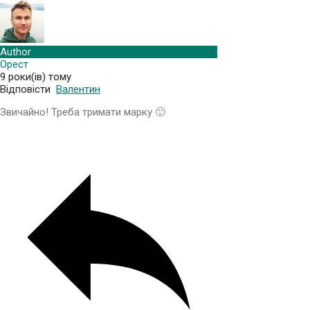
Author
Орест
9 роки(ів) тому
Відповісти
Валентин
Звичайно! Треба тримати марку 🙂