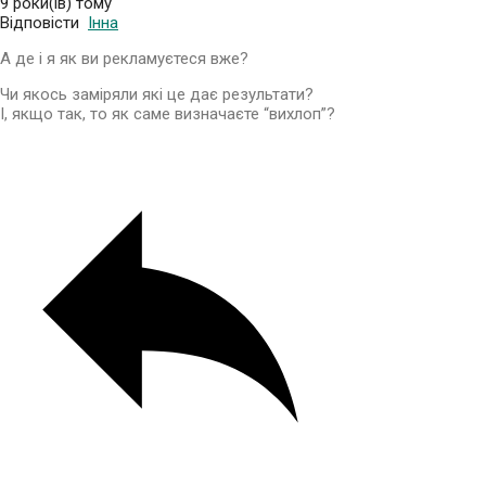
9 роки(ів) тому
Відповісти
Інна
А де і я як ви рекламуєтеся вже?
Чи якось заміряли які це дає результати?
І, якщо так, то як саме визначаєте “вихлоп”?