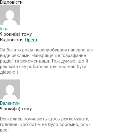
Відповісти
Інна
9 роки(ів) тому
Відповісти
Орест
За багато років перепробували напевно всі
види реклами. Найкраще це “сарафанне
радіо” та рекомендації. Тож думаю, що й
реклама яку робите ви для нас має бути
дієвою )
Валентин
9 роки(ів) тому
Всі колись починають щось рекламувати,
головне щоб потім не було соромно, ось і
все!