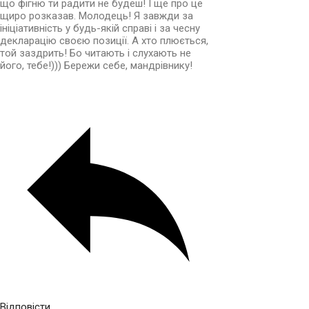
що фігню ти радити не будеш! І ще про це
щиро розказав. Молодець! Я завжди за
ініціативність у будь-якій справі і за чесну
декларацію своєю позиції. А хто плюється,
той заздрить! Бо читають і слухають не
його, тебе!))) Бережи себе, мандрівнику!
Відповісти