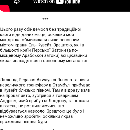
***
Цього разу обійдемося без традиційної
карти відвіданих місць, оскільки моя
мандрівка обмежилася лише основним
містом країни Ель-Кувейт. Зрештою, як і в
більшості країн Перської Затоки (а по-
місцевому Арабської затоки) всі цікавинки
якраз знаходяться в основному мегаполісі.
Літак від Pegasus Airways зі Львова та після
невеличкого трансферу в Стамбулі прибуває
в Кувейт близько півночі. Там я відразу взяв
на прокат авто, зустрівся з товаришем
Андрієм, який прибув із Лондону, та поїхали
в готель, не роздивляючись що
відбувається навколо. Зрештою це було і
неможливо зробити, оскільки якраз
проходила піщана буря.