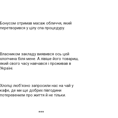
Бонусом отримав масаж обличчя, який
перетворився у цілу спа процедуру.
Власником закладу виявився ось цей
хлопчина біля мене. А лівіше його товариш,
який свого часу навчався і проживав в
Україні.
Хлопці люб’язно запросили нас на чай у
кафе, де ми ще добрих півгодини
потеревенили про життя й не тільки.
***