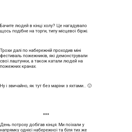
Бачите людей в кінці холу? Це нагадувало
щось подібне на торги, типу місцевої біржі.
Трохи далі по набережній проходив міні
фестиваль пожежників, які демонстрували
свої лаштунки, а також катали людей на
пожежних кранах.
Ну і звичайно, як тут без маріни з яхтами… 🙂
***
День потроху добігав кінця. Ми поїхали у
напрямку однієї набережної та біля тих же