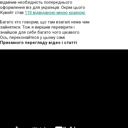
відмінив необхідність попереднього
оформлення віз для українців. Окрім цього
Кувейт став
110 відвіданою мною країною
.
Багато хто говорив, що там взагалі нема чим
зайнятися. Тож я вирішив перевірити і
знайшов для себе багато чого цікавого.
Ось, переконайтеся у цьому самі.
Приємного перегляду відео і статті
.