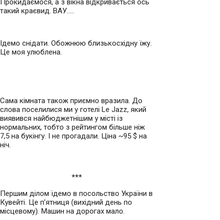
Прокидаємося, а з вікна відкривається ось
такий краєвид. ВАУ…..
Ідемо снідати. Обожнюю близькосхідну їжу.
Це моя улюблена.
Сама кімната також приємно вразила. До
слова поселилися ми у готелі Le Jazz, який
виявився найбюджетнішим у місті із
нормальних, тобто з рейтингом більше ніж
7,5 на букінгу. І не прогадали. Ціна ~95 $ на
ніч.
***
Першим ділом їдемо в посольство України в
Кувейті. Це п’ятниця (вихідний день по
місцевому). Машин на дорогах мало.