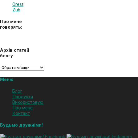
Orest
Zub
Про мене
говорять:
Архів статей
блогу
Меню
Блог
Продукти
Використовую
Про мене
Контакт
Будьмо дружніми!