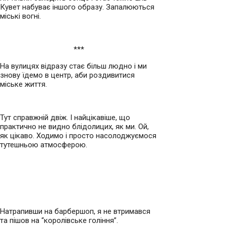
Кувет набуває іншого образу. Запалюються
міські вогні.
***
На вулицях відразу стає більш людно і ми
знову їдемо в центр, аби роздивитися
міське життя.
Тут справжній двіж. І найцікавіше, що
практично не видно блідолицих, як ми. Ой,
як цікаво. Ходимо і просто насолоджуємося
тутешньою атмосферою.
Натрапивши на барбершоп, я не втримався
та пішов на “королівське гоління”.