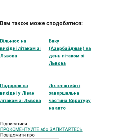
Вам також може сподобатися:
Вільнюс на
Баку
вихідні літаком зі
(Азербайджан) на
Львова
день літаком зі
Львова
Подорож на
Ліхтенштейн і
вихідні у Ліван
завершальна
літаком зі Львова
частина Євротуру
на авто
Підписатися
ПРОКОМЕНТУЙТЕ або ЗАПИТАЙТЕСЬ
Повідомити про