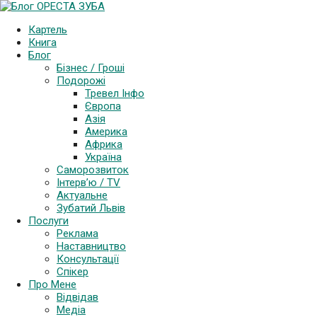
Картель
Книга
Блог
Бізнес / Гроші
Подорожі
Тревел Інфо
Європа
Азія
Америка
Африка
Україна
Саморозвиток
Інтерв’ю / TV
Актуальне
Зубатий Львів
Послуги
Реклама
Наставництво
Консультації
Спікер
Про Мене
Відвідав
Медіа