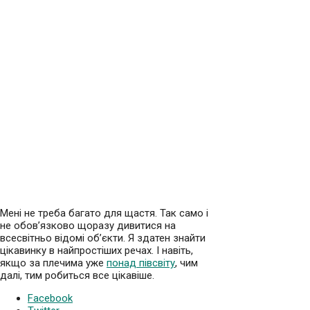
Мені не треба багато для щастя. Так само і
не обов’язково щоразу дивитися на
всесвітньо відомі об’єкти. Я здатен знайти
цікавинку в найпростіших речах. І навіть,
якщо за плечима уже
понад півсвіту
, чим
далі, тим робиться все цікавіше.
Facebook