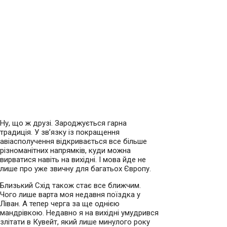
Ну, що ж друзі. Зароджується гарна
традиція. У зв’язку із покращення
авіасполучення відкривається все більше
різноманітних напрямків, куди можна
вирватися навіть на вихідні. І мова йде не
лише про уже звичну для багатьох Європу.
Близький Схід також стає все ближчим.
Чого лише варта моя недавня поїздка у
Ліван. А тепер черга за ще однією
мандрівкою. Недавно я на вихідні умудрився
злітати в Кувейт, який лише минулого року