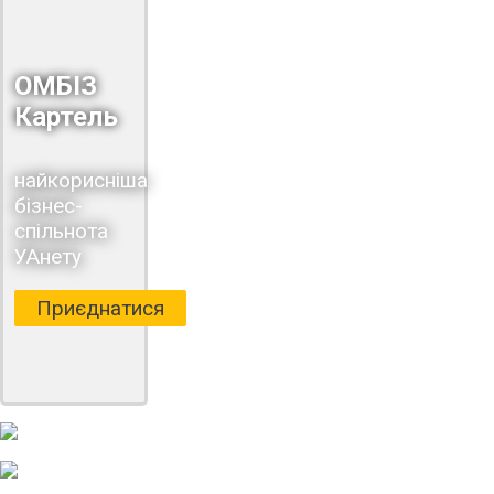
ОМБІЗ
Картель
найкорисніша
бізнес-
спільнота
УАнету
Приєднатися