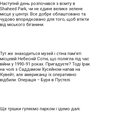
Наступнй день розпочався з візиту в
Shaheed Park, чи не єдине велике зелене
місце у центрі. Все добре облаштовано та
чудово впорядковано для того, щоб втікти
від міського біганини.
Тут же знаходиться музей і стіна пам’яті
місцевій Небесній Сотні, що полягла під час
війни у 1990-91 роках. Пригадуєте? Тоді Ірак
на чолі з Саддамом Хусейном напав на
Кувейт, але американці їх оперативно
відбили. Операція – Буря в Пустелі.
Ще трішки гуляємо парком і їдемо далі.