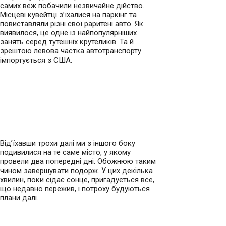
самих веж побачили незвичайне дійство.
Місцеві кувейтці з’їхалися на паркінг та
повиставляли різні свої раритені авто. Як
виявилося, це одне із найпопулярніших
занять серед тутешніх крутеликів. Та й
зрештою левова частка автотранспорту
імпортується з США.
Від’їхавши трохи далі ми з іншого боку
подивилися на те саме місто, у якому
провели два попередні дні. Обожнюю таким
чином завершувати подорж. У цих декілька
хвилин, поки сідає сонце, пригадується все,
що недавно пережив, і потроху будуються
плани далі.