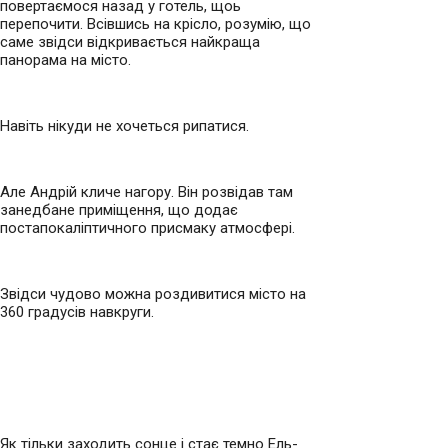
повертаємося назад у готель, щоь
перепочити. Всівшись на крісло, розумію, що
саме звідси відкривається найкраща
панорама на місто.
Навіть нікуди не хочеться рипатися.
Але Андрій кличе нагору. Він розвідав там
занедбане приміщення, що додає
постапокаліптичного присмаку атмосфері.
Звідси чудово можна роздивитися місто на
360 градусів навкруги.
Як тільки заходить сонце і стає темно Ель-