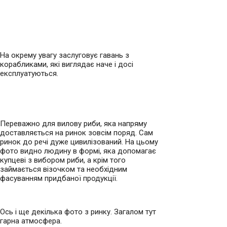
На окрему увагу заслуговує гавань з
корабликами, які виглядає наче і досі
експлуатуються.
Переважно для вилову риби, яка напряму
доставляється на ринок зовсім поряд. Сам
ринок до речі дуже цивилізований. На цьому
фото видно людину в формі, яка допомагає
купцеві з вибором риби, а крім того
займається візочком та необхідним
фасуванням придбаної продукції.
Ось і ще декілька фото з ринку. Загалом тут
гарна атмосфера.