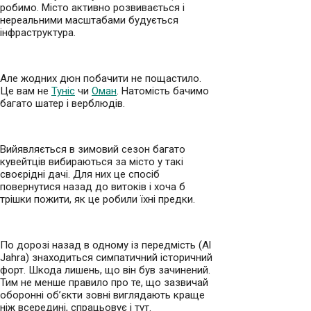
робимо. Місто активно розвивається і
нереальними масштабами будується
інфраструктура.
Але жодних дюн побачити не пощастило.
Це вам не
Туніс
чи
Оман
. Натомість бачимо
багато шатер і верблюдів.
Вийявляється в зимовий сезон багато
кувейтців вибираються за місто у такі
своєрідні дачі. Для них це спосіб
повернутися назад до витоків і хоча б
трішки пожити, як це робили їхні предки.
По дорозі назад в одному із передмість (Al
Jahra) знаходиться симпатичний історичний
форт. Шкода лишень, що він був зачинений.
Тим не менше правило про те, що зазвичай
оборонні об’єкти зовні виглядають краще
ніж всередині, спрацьовує і тут.