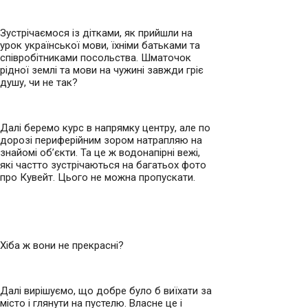
Зустрічаємося із дітками, як прийшли на
урок української мови, їхніми батьками та
співробітниками посольства. Шматочок
рідної землі та мови на чужині завжди гріє
душу, чи не так?
Далі беремо курс в напрямку центру, але по
дорозі периферійним зором натрапляю на
знайомі об’єкти. Та це ж водонапірні вежі,
які частто зустрічаються на багатьох фото
про Кувейт. Цього не можна пропускати.
Хіба ж вони не прекрасні?
Далі вирішуємо, що добре було б виїхати за
місто і глянути на пустелю. Власне це і