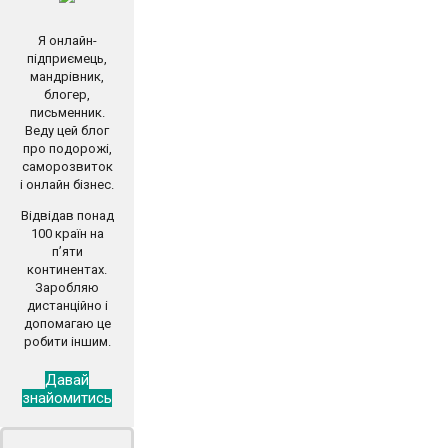
Я онлайн-
підприємець,
мандрівник,
блогер,
письменник.
Веду цей блог
про подорожі,
саморозвиток
і онлайн бізнес.
Відвідав понад
100 країн на
п’яти
континентах.
Заробляю
дистанційно і
допомагаю це
робити іншим.
Давай
знайомитись