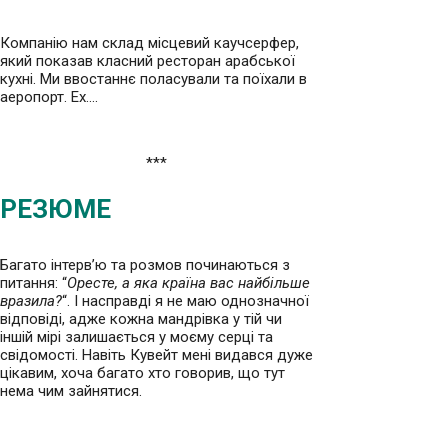
Компанію нам склад місцевий каучсерфер,
який показав класний ресторан арабської
кухні. Ми ввостаннє поласували та поїхали в
аеропорт. Ех….
***
РЕЗЮМЕ
Багато інтерв’ю та розмов починаються з
питання: “
Оресте, а яка країна вас найбільше
вразила?
“. І насправді я не маю однозначної
відповіді, адже кожна мандрівка у тій чи
іншій мірі залишається у моєму серці та
свідомості. Навіть Кувейт мені видався дуже
цікавим, хоча багато хто говорив, що тут
нема чим зайнятися.