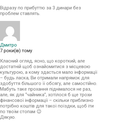
Відразу по прибуттю за 3 динари без
проблем ставлять.
Дмитро
7 роки(ів) тому
Класний огляд, ясно, що короткий, але
достатній щоб ознайомитися з місцевою
культурою, а кому здасться мало інформації
– будь ласка, Ви отримали напрямок для
здобуття більшого її обсягу, але самостійно.
Мабуть таке прохання піднімалося не раз,
але, як для “чайника”, хотілося б ще трохи
фінансової інформації – скільки приблизно
потрібно коштів для такої поїздки, щоб іти
по твоїм стопам 😉
Дякую.