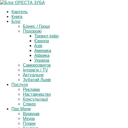
Картель
Книга
Блог
Бізнес / Гроші
Подорожі
Тревел Інфо
Європа
Азія
Америка
Африка
Україна
Саморозвиток
Інтерв’ю / TV
Актуальне
Зубатий Львів
Послуги
Реклама
Наставництво
Консультації
Спікер
Про Мене
Відвідав
Медіа