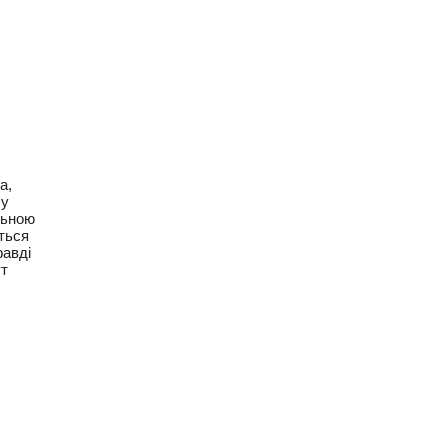
а,
 у
льною
ться
равді
ут