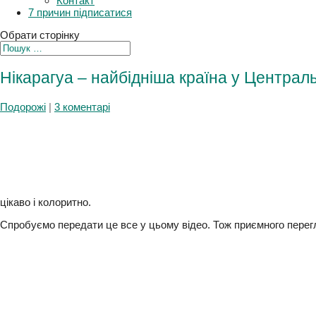
Плани
Контакт
7 причин підписатися
Обрати сторінку
Нікарагуа – найбідніша країна у Центра
Подорожі
|
3 коментарі
цікаво і колоритно.
Спробуємо передати це все у цьому відео. Тож приємного пере