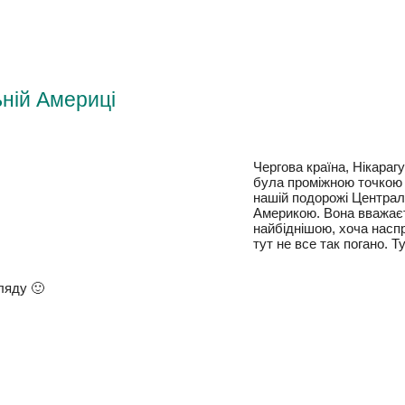
льній Америці
Чергова країна, Нікарагу
була проміжною точкою
нашій подорожі Центра
Америкою. Вона вважає
найбіднішою, хоча насп
тут не все так погано. Т
гляду 🙂