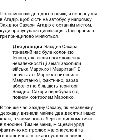
Позалипавши два дні на пляжі, я повернувся
в Агадір, щоб сісти на автобус у напрямку
Західної Сахари. Агадір є останнім містом,
куди просунулася цивілізація. Далі правила
гри принципово міняються.
Для довідки
: Західна Сахара
тривалий час була колонією
Іспанії, але після проголошення
незалежності ці землі захопили
війська Марокко і Мавританії. В
результаті, Марокко витіснило
Мавританію і, фактично, зараз
абсолютна більшість території
Західної Сахари перебуває під
повним контролем Марокко.
В той же час Західну Сахару, як незалежну
державу, визнали майже два десятки інших
країн, з якими вона зберігає дипломатичні
відносини. Тим не менш, місцевий уряд
фактично контролює малонаселені та
геополітично нецікаві пустельні землі