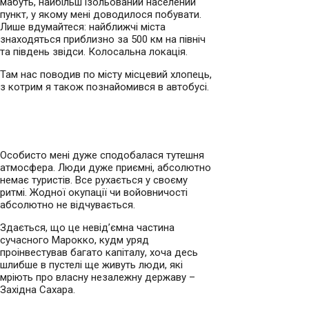
мабуть, найбільш ізольований населений
пункт, у якому мені доводилося побувати.
Лише вдумайтеся: найближчі міста
знаходяться приблизно за 500 км на північ
та південь звідси. Колосальна локація.
Там нас поводив по місту місцевий хлопець,
з котрим я також познайомився в автобусі.
Особисто мені дуже сподобалася тутешня
атмосфера. Люди дуже приємні, абсолютно
немає туристів. Все рухається у своєму
ритмі. Жодної окупації чи войовничості
абсолютно не відчувається.
Здається, що це невід’ємна частина
сучасного Марокко, кудм уряд
проінвестував багато капіталу, хоча десь
шлибше в пустелі ще живуть люди, які
мріють про власну незалежну державу –
Західна Сахара.