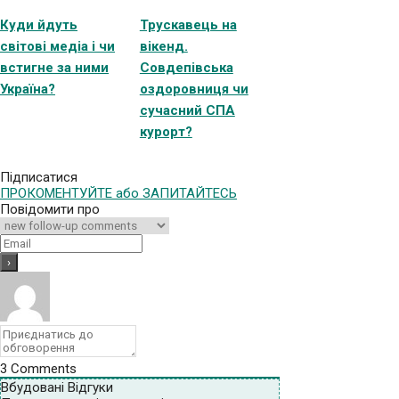
Куди йдуть
Трускавець на
світові медіа і чи
вікенд.
встигне за ними
Совдепівська
Україна?
оздоровниця чи
сучасний СПА
курорт?
Підписатися
ПРОКОМЕНТУЙТЕ або ЗАПИТАЙТЕСЬ
Повідомити про
3
Comments
Вбудовані Відгуки