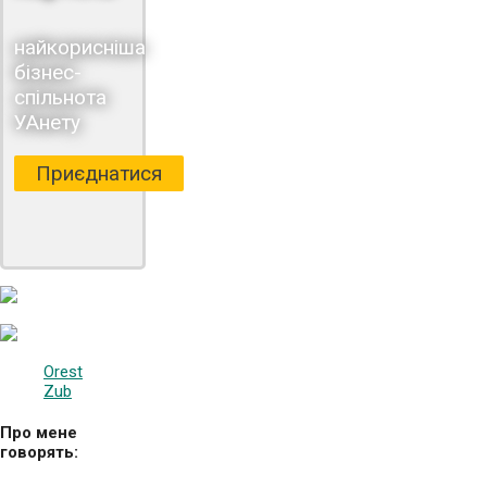
найкорисніша
бізнес-
спільнота
УАнету
Приєднатися
Orest
Zub
Про мене
говорять: