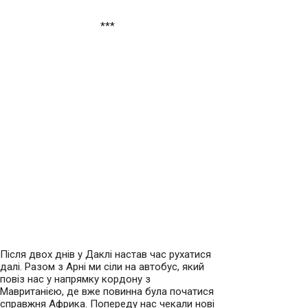
***
Після двох днів у Даклі настав час рухатися
далі. Разом з Арні ми сіли на автобус, який
повіз нас у напрямку кордону з
Мавританією, де вже повинна була початися
справжня Африка. Попереду нас чекали нові