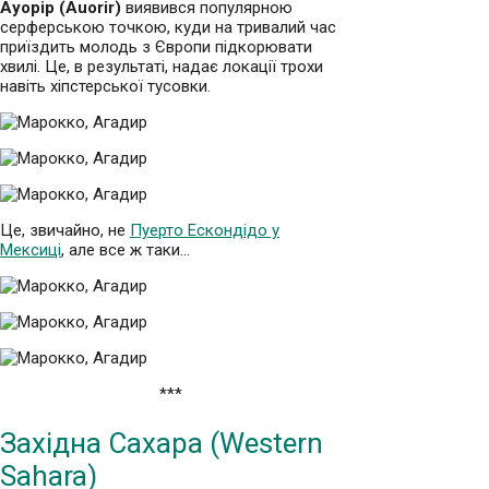
Ауорір (Auorir)
виявився популярною
серферською точкою, куди на тривалий час
приїздить молодь з Європи підкорювати
хвилі. Це, в результаті, надає локації трохи
навіть хіпстерської тусовки.
Це, звичайно, не
Пуерто Ескондідо у
Мексиці
, але все ж таки…
***
Західна Сахара (Western
Sahara)