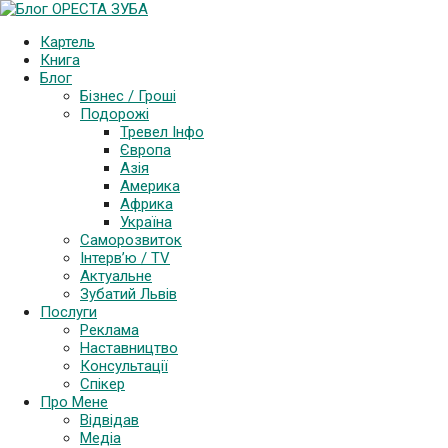
Картель
Книга
Блог
Бізнес / Гроші
Подорожі
Тревел Інфо
Європа
Азія
Америка
Африка
Україна
Саморозвиток
Інтерв’ю / TV
Актуальне
Зубатий Львів
Послуги
Реклама
Наставництво
Консультації
Спікер
Про Мене
Відвідав
Медіа