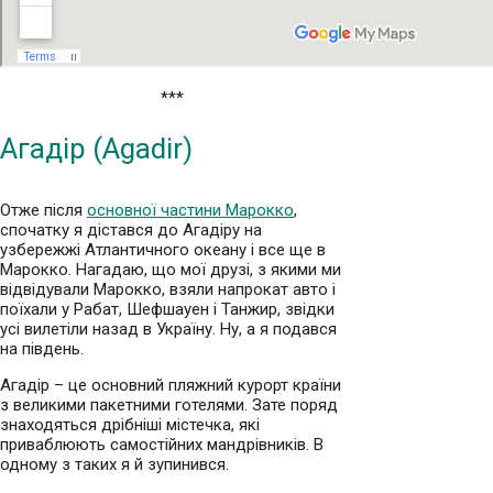
***
Агадір (Agadir)
Отже після
основної частини Марокко
,
спочатку я дістався до Агадіру на
узбережжі Атлантичного океану і все ще в
Марокко. Нагадаю, що мої друзі, з якими ми
відвідували Марокко, взяли напрокат авто і
поїхали у Рабат, Шефшауен і Танжир, звідки
усі вилетіли назад в Україну. Ну, а я подався
на південь.
Агадір – це основний пляжний курорт країни
з великими пакетними готелями. Зате поряд
знаходяться дрібніші містечка, які
приваблюють самостійних мандрівників. В
одному з таких я й зупинився.