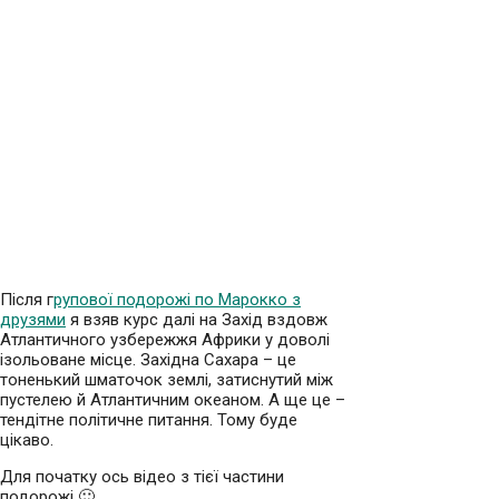
Після г
рупової подорожі по Марокко з
друзями
я взяв курс далі на Захід вздовж
Атлантичного узбережжя Африки у доволі
ізольоване місце. Західна Сахара – це
тоненький шматочок землі, затиснутий між
пустелею й Атлантичним океаном. А ще це –
тендітне політичне питання. Тому буде
цікаво.
Для початку ось відео з тієї частини
подорожі 🙂