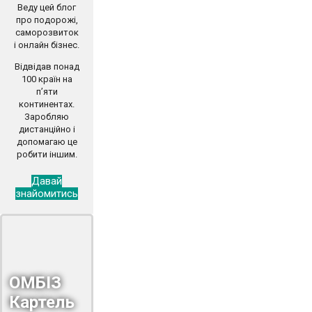
Веду цей блог
про подорожі,
саморозвиток
і онлайн бізнес.
Відвідав понад
100 країн на
п’яти
континентах.
Заробляю
дистанційно і
допомагаю це
робити іншим.
Давай
знайомитись
ОМБІЗ
Картель