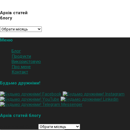
Архів статей
блогу
Меню
Блог
Продукти
Використовую
Про мене
Контакт
Будьмо дружніми!
Архів статей блогу
Архів статей блогу