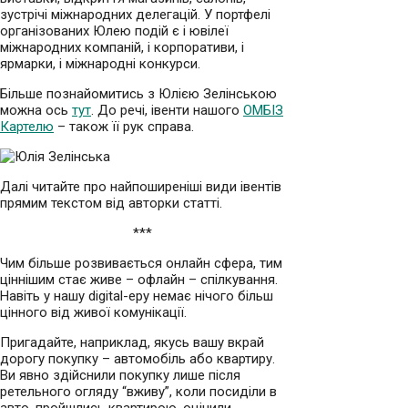
зустрічі міжнародних делегацій. У портфелі
організованих Юлею подій є і ювілеї
міжнародних компаній, і корпоративи, і
ярмарки, і міжнародні конкурси.
Більше познайомитись з Юлією Зелінською
можна ось
тут
. До речі, івенти нашого
ОМБІЗ
Картелю
– також її рук справа.
Далі читайте про найпоширеніші види івентів
прямим текстом від авторки статті.
***
Чим більше розвивається онлайн сфера, тим
ціннішим стає живе – офлайн – спілкування.
Навіть у нашу digital-еру немає нічого більш
цінного від живої комунікації.
Пригадайте, наприклад, якусь вашу вкрай
дорогу покупку – автомобіль або квартиру.
Ви явно здійснили покупку лише після
ретельного огляду “вживу”, коли посиділи в