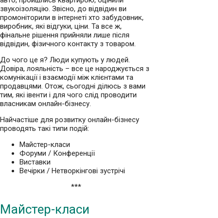
авто, пройшлись квартирою, оцінили
звукоізоляцію. Звісно, до відвідин ви
промоніторили в інтернеті хто забудовник,
виробник, які відгуки, ціни. Та все ж,
фінальне рішення прийняли лише після
відвідин, фізичного контакту з товаром.
До чого це я? Люди купують у людей.
Довіра, лояльність – все це народжується з
комунікації і взаємодії між клієнтами та
продавцями. Отож, сьогодні ділюсь з вами
тим, які івенти і для чого слід проводити
власникам онлайн-бізнесу.
Найчастіше для розвитку онлайн-бізнесу
проводять такі типи подій:
Майстер-класи
Форуми / Конференції
Виставки
Вечірки / Нетворкінгові зустрічі
***
Майстер-класи