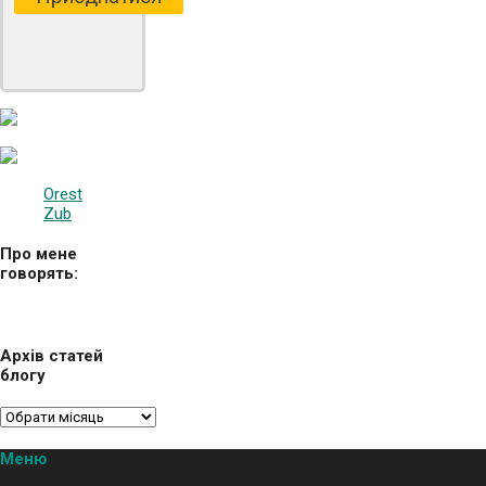
Orest
Zub
Про мене
говорять:
Архів статей
блогу
Меню