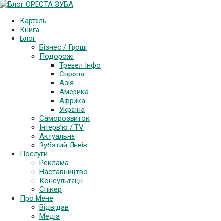
Картель
Книга
Блог
Бізнес / Гроші
Подорожі
Тревел Інфо
Європа
Азія
Америка
Африка
Україна
Саморозвиток
Інтерв’ю / TV
Актуальне
Зубатий Львів
Послуги
Реклама
Наставництво
Консультації
Спікер
Про Мене
Відвідав
Медіа