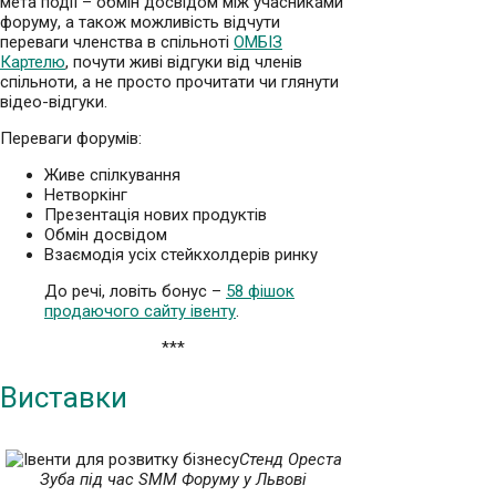
мета події – обмін досвідом між учасниками
форуму, а також можливість відчути
переваги членства в спільноті
ОМБІЗ
Картелю
, почути живі відгуки від членів
спільноти, а не просто прочитати чи глянути
відео-відгуки.
Переваги форумів:
Живе спілкування
Нетворкінг
Презентація нових продуктів
Обмін досвідом
Взаємодія усіх стейкхолдерів ринку
До речі, ловіть бонус –
58 фішок
продаючого сайту івенту
.
***
Виставки
Стенд Ореста
Зуба під час SMM Форуму у Львові