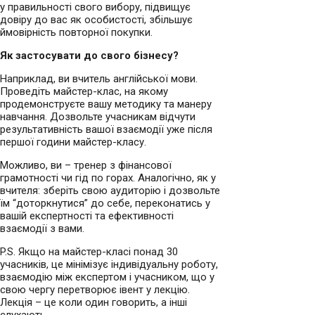
у правильності свого вибору, підвищує
довіру до вас як особистості, збільшує
ймовірність повторної покупки.
Як застосувати до свого бізнесу?
Наприклад, ви вчитель англійської мови.
Проведіть майстер-клас, на якому
продемонструєте вашу методику та манеру
навчання. Дозвольте учасникам відчути
результативність вашої взаємодії уже після
першої години майстер-класу.
Можливо, ви – тренер з фінансової
грамотності чи гід по горах. Аналогічно, як у
вчителя: зберіть свою аудиторію і дозвольте
їм “доторкнутися” до себе, переконатись у
вашій експертності та ефективності
взаємодії з вами.
P.S. Якщо на майстер-класі понад 30
учасників, це мінімізує індивідуальну роботу,
взаємодію між експертом і учасником, що у
свою чергу перетворює івент у лекцію.
Лекція – це коли один говорить, а інші
слухають.