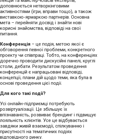
лекцій та майстер-класів експертів,
доповнюється нетворкінговими
активностями (ігри, вправи тощо), а також
виставкою-ярмаркою партнерів. Основна
мета – перейняти досвід і знайти нові
корисні знайомства, відповіді на свої
питання.
Конференція
– це подія, метою якої є
обговорення певної проблеми, конкретного
проекту чи співпраці. Тобто, на конференціях
доречно проводити дискусійні панелі, круглі
столи, дебати. Результатом проведення
конференцій є напрацьовані відповіді,
концепції, плани дій щодо теми, яка була в
основі проведення цієї події.
Для кого такі події?
Усі онлайн-підприємці потребують
розвіртуалізації. Це збільшує їх
впізнаваність, розвиває брендинг і підвищує
лояльність клієнтів. Усе це відбувається
завдяки живій взаємодії, спілкуванню і
присутності на тематичних подіях
відповідного ринку.