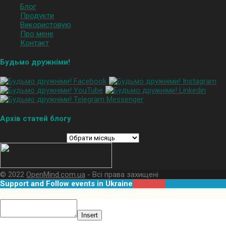
Блог
Продукти
Використовую
Про мене
Контакт
Будьмо дружніми!
Архів статей блогу
Архів статей блогу
© 2022
OpenMind.com.ua
- Всі права захищені
Support and Follow events in Ukraine
More Info
Insert