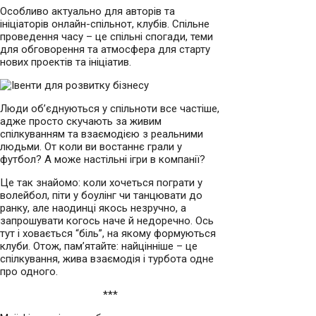
Особливо актуально для авторів та
ініціаторів онлайн-спільнот, клубів. Спільне
проведення часу – це спільні спогади, теми
для обговорення та атмосфера для старту
нових проектів та ініціатив.
Люди об’єднуються у спільноти все частіше,
адже просто скучають за живим
спілкуванням та взаємодією з реальними
людьми. От коли ви востаннє грали у
футбол? А може настільні ігри в компанії?
Це так знайомо: коли хочеться пограти у
волейбол, піти у боулінг чи танцювати до
ранку, але наодинці якось незручно, а
запрошувати когось наче й недоречно. Ось
тут і ховається “біль”, на якому формуються
клуби. Отож, пам’ятайте: найцінніше – це
спілкування, жива взаємодія і турбота одне
про одного.
***