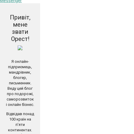
Привіт,
мене
звати
Орест!
Я онлайн-
підприємець,
мандрівник,
блогер,
письменник.
Веду цей блог
про подорожі,
саморозвиток
і онлайн бізнес.
Відвідав понад
100 країн на
п’яти
континентах.