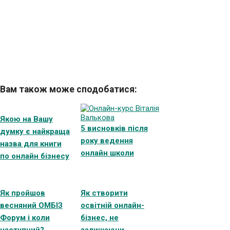
Вам також може сподобатися:
Якою на Вашу
5 висновків після
думку є найкраща
року ведення
назва для книги
онлайн школи
по онлайн бізнесу
Як пройшов
Як створити
весняний ОМБІЗ
освітній онлайн-
Форум і коли
бізнес, не
наступний?
залишаючи