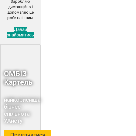
Заробляю
дистанційно і
допомагаю це
робити іншим.
Давай
знайомитись
ОМБІЗ
Картель
найкорисніша
бізнес-
спільнота
УАнету
Приєднатися