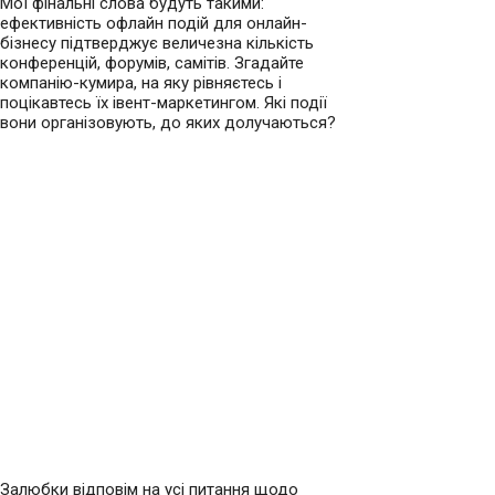
Мої фінальні слова будуть такими:
ефективність офлайн подій для онлайн-
бізнесу підтверджує величезна кількість
конференцій, форумів, самітів. Згадайте
компанію-кумира, на яку рівняєтесь і
поцікавтесь їх івент-маркетингом. Які події
вони організовують, до яких долучаються?
Залюбки відповім на усі питання щодо