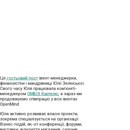
Це
гостьовий пост
івент-менеджерки,
фінансистки і мандрівниці Юлії Зелінської.
Свого часу Юля працювала ком’юніті-
менеджером
ОМБІЗ Картелю
, а зараз ми
продовжуємо співпрацю у всіх івентах
OpenMind.
Юля активно розвиває власні проекти,
зокрема спеціалізується на організації
бізнес-подій, як-от конференції, форуми,
виставки, відкриття магазинів, салонів,