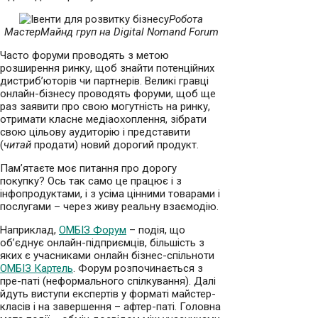
Робота
МастерМайнд груп на Digital Nomand Forum
Часто форуми проводять з метою
розширення ринку, щоб знайти потенційних
дистриб’юторів чи партнерів. Великі гравці
онлайн-бізнесу проводять форуми, щоб ще
раз заявити про свою могутність на ринку,
отримати класне медіаохоплення, зібрати
свою цільову аудиторію і представити
(
читай
продати) новий дорогий продукт.
Пам’ятаєте моє питання про дорогу
покупку? Ось так само це працює і з
інфопродуктами, і з усіма цінними товарами і
послугами – через живу реальну взаємодію.
Наприклад,
ОМБІЗ Форум
– подія, що
об’єднує онлайн-підприємців, більшість з
яких є учасниками онлайн бізнес-спільноти
ОМБІЗ Картель
. Форум розпочинається з
пре-паті (неформального спілкування). Далі
йдуть виступи експертів у форматі майстер-
класів і на завершення – афтер-паті. Головна