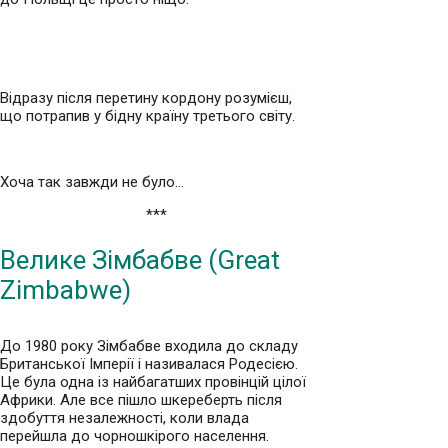
Відразу після перетину кордону розумієш,
що потрапив у бідну країну третього світу.
Хоча так завжди не було…
***
Велике Зімбабве (Great
Zimbabwe)
До 1980 року Зімбабве входила до складу
Британської Імперії і називалася Родесією.
Це була одна із найбагатших провінцій цілої
Африки. Але все пішло шкереберть після
здобуття незалежності, коли влада
перейшла до чорношкірого населення.