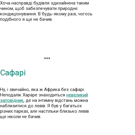
Хоча насправді будівля здизайнена таким
чином, щоб забезпечувати природнє
кондиціонування. В будь-якому разі, чогось
подібного я ще не бачив.
***
Сафарі
Ну, і звичайно, яка ж Африка без сафарі.
Неподалік Хараре знаходиться
невеликий
заповідник
, де на інтимну відстань можна
наблизитися до левів. Я був у багатьох
різних парках, але настільки близько левів
ще ніколи не бачив.