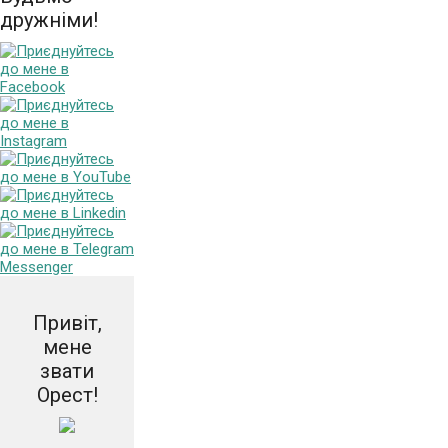
дружніми!
Привіт,
мене
звати
Орест!