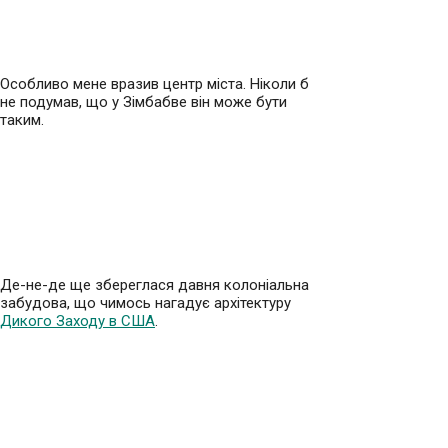
Особливо мене вразив центр міста. Ніколи б
не подумав, що у Зімбабве він може бути
таким.
Де-не-де ще збереглася давня колоніальна
забудова, що чимось нагадує архітектуру
Дикого Заходу в США
.