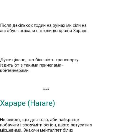
Після декількох годин на руїнах ми сіли на
автобус і поїхали в столицю країни Хараре.
Дуже цікаво, що більшість транспорту
їздить от з такими причепами-
контейнерами.
***
Хараре (Harare)
Не секрет, що для того, аби найкраще
побачити і зрозуміти регіон, варто затусити з
місцевими. Знаючи менталітет білих