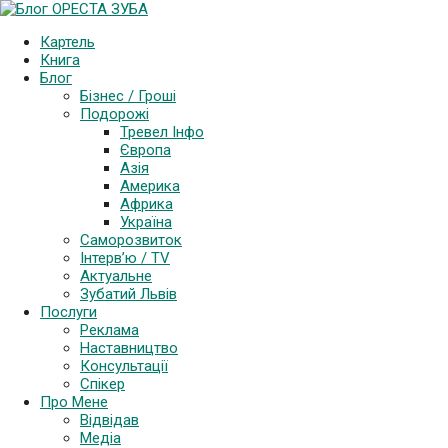
Картель
Книга
Блог
Бізнес / Гроші
Подорожі
Тревел Інфо
Європа
Азія
Америка
Африка
Україна
Саморозвиток
Інтерв’ю / TV
Актуальне
Зубатий Львів
Послуги
Реклама
Наставництво
Консультації
Спікер
Про Мене
Відвідав
Медіа