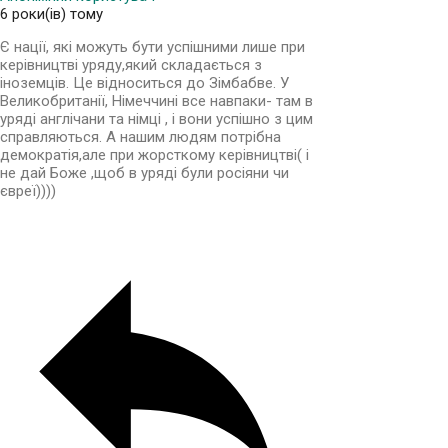
6 роки(ів) тому
Є нації, які можуть бути успішними лише при
керівництві уряду,який складається з
іноземців. Це відноситься до Зімбабве. У
Великобританії, Німеччині все навпаки- там в
уряді англічани та німці , і вони успішно з цим
справляються. А нашим людям потрібна
демократія,але при жорсткому керівництві( і
не дай Боже ,щоб в уряді були росіяни чи
євреї))))