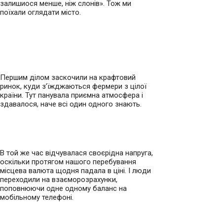
залишиося менше, ніж слонів». Тож ми
поїхали оглядати місто.
Першим ділом заскочили на крафтовий
ринок, куди з’їжджаються фермери з цілої
країни. Тут панувала приємна атмосфера і
здавалося, наче всі один одного знають.
В той же час відчувалася своєрідна напруга,
оскільки протягом нашого перебування
місцева валюта щодня падала в ціні. І люди
переходили на взаєморозрахунки,
поповнюючи одне одному баланс на
мобільному телефоні.