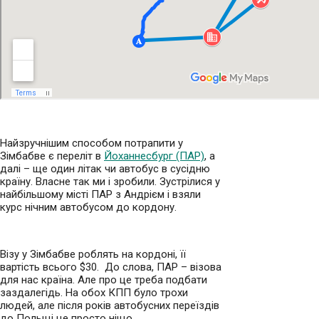
Найзручнішим способом потрапити у
Зімбабве є переліт в
Йоханнесбург (ПАР)
, а
далі – ще один літак чи автобус в сусідню
країну. Власне так ми і зробили. Зустрілися у
найбільшому місті ПАР з Андрієм і взяли
курс нічним автобусом до кордону.
Візу у Зімбабве роблять на кордоні, її
вартість всього
$30. До слова, ПАР – візова
для нас країна. Але про це треба подбати
заздалегідь. На обох КПП було трохи
людей, але після років автобусних переїздів
до Польщі це просто ніщо.