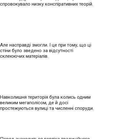
спровокувало низку конспіративних теорій.
Але насправді змогли. І це при тому, що ці
стіни було зведено за відсутності
склеюючих матеріалів.
Навколишня територія була колись одним
великим мегаполісом, де й досі
простежуються вулиці та численні споруди.
Поряд знаходиться репліка традиційного