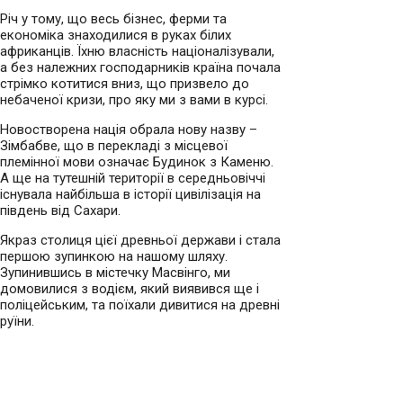
Річ у тому, що весь бізнес, ферми та
економіка знаходилися в руках білих
африканців. Їхню власність націоналізували,
а без належних господарників країна почала
стрімко котитися вниз, що призвело до
небаченої кризи, про яку ми з вами в курсі.
Новостворена нація обрала нову назву –
Зімбабве, що в перекладі з місцевої
племінної мови означає Будинок з Каменю.
А ще на тутешній території в середньовіччі
існувала найбільша в історії цивілізація на
південь від Сахари.
Якраз столиця цієї древньої держави і стала
першою зупинкою на нашому шляху.
Зупинившись в містечку Масвінго, ми
домовилися з водієм, який виявився ще і
поліцейським, та поїхали дивитися на древні
руїни.