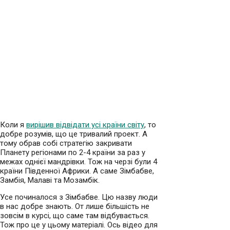
Коли я
вирішив відвідати усі країни світу
, то
добре розумів, що це тривалий проект. А
тому обрав собі стратегію закривати
Планету регіонами по 2-4 країни за раз у
межах однієї мандрівки. Тож на черзі були 4
країни Південної Африки. А саме Зімбабве,
Замбія, Малаві та Мозамбік.
Усе починалося з Зімбабве. Цю назву люди
в нас добре знають. От лише більшість не
зовсім в курсі, що саме там відбувається.
Тож про це у цьому матеріалі. Ось відео для