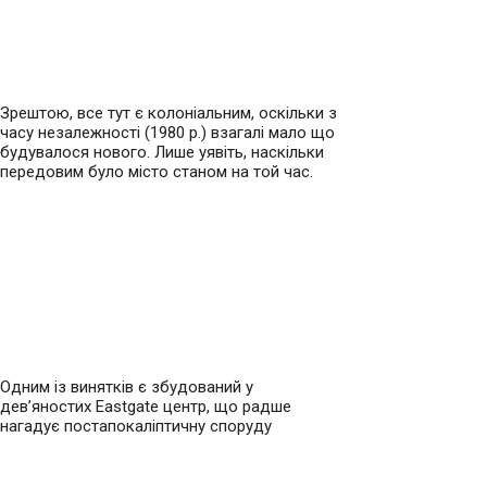
Зрештою, все тут є колоніальним, оскільки з
часу незалежності (1980 р.) взагалі мало що
будувалося нового. Лише уявіть, наскільки
передовим було місто станом на той час.
Одним із винятків є збудований у
дев’яностих Eastgate центр, що радше
нагадує постапокаліптичну споруду