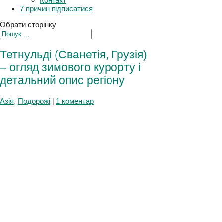
Плани
Контакт
7 причин підписатися
Обрати сторінку
Тетнульді (Сванетія, Грузія)
– огляд зимового курорту і
детальний опис регіону
Азія
,
Подорожі
|
1 коментар