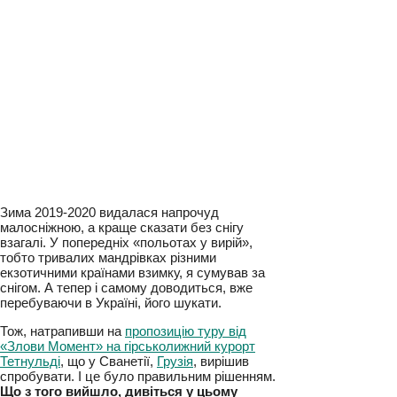
Зима 2019-2020 видалася напрочуд
малосніжною, а краще сказати без снігу
взагалі. У попередніх «польотах у вирій»,
тобто тривалих мандрівках різними
екзотичними країнами взимку, я сумував за
снігом. А тепер і самому доводиться, вже
перебуваючи в Україні, його шукати.
Тож, натрапивши на
пропозицію туру від
«Злови Момент» на гірськолижний курорт
Тетнульді
, що у Сванетії,
Грузія
, вирішив