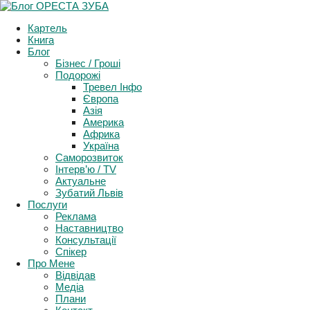
Support and Follow events in Ukraine
Картель
More Info
Книга
Блог
Бізнес / Гроші
Подорожі
Тревел Інфо
Європа
Азія
Америка
Африка
Україна
Саморозвиток
Інтерв’ю / TV
Актуальне
Зубатий Львів
Послуги
Реклама
Наставництво
Консультації
Спікер
Про Мене
Відвідав
Медіа