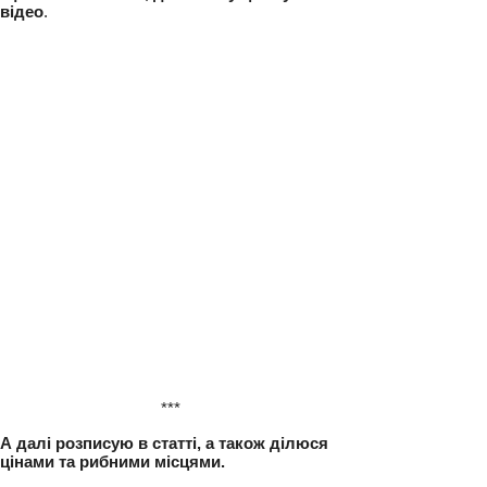
спробувати. І це було правильним рішенням.
Що з того вийшло, дивіться у цьому
відео
.
***