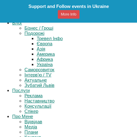
Support and Follow events in Ukraine
Картель
More Info
Книга
Блог
Бізнес / Гроші
Подорожі
Тревел Інфо
Європа
Азія
Америка
Африка
Україна
Саморозвиток
Інтерв’ю / TV
Актуальне
Зубатий Львів
Послуги
Реклама
Наставництво
Консультації
Спікер
Про Мене
Відвідав
Медіа
Плани