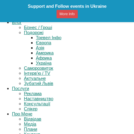
Support and Follow events in Ukraine
Картель
More Info
Книга
Блог
Бізнес / Гроші
Подорожі
Тревел Інфо
Європа
Азія
Америка
Африка
Україна
Саморозвиток
Інтерв’ю / TV
Актуальне
Зубатий Львів
Послуги
Реклама
Наставництво
Консультації
Спікер
Про Мене
Відвідав
Медіа