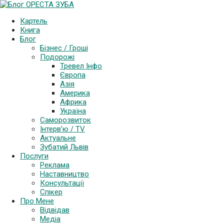
Картель
Книга
Блог
Бізнес / Гроші
Подорожі
Тревел Інфо
Європа
Азія
Америка
Африка
Україна
Саморозвиток
Інтерв’ю / TV
Актуальне
Зубатий Львів
Послуги
Реклама
Наставництво
Консультації
Спікер
Про Мене
Відвідав
Медіа