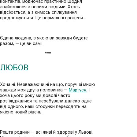
контактів. Водночас практично щодня
знайомлюся з новими людьми. Хтось
відсіюється, а з кимось спілкування
продовжується. Це нормальні процеси.
Єдина людина, з якою ви завжди будете
разом, — це ви самі.
***
ЛЮБОВ
Хоча ні. Незважаючи ні на що, поруч зі мною
завжди моя друга половинка —
Мартуся
. І
хоча цього року ми доволі часто
роз’їжджалися та перебували далеко одне
від одного, наші стосунки переходять на
якісно новий рівень.
Решта родини — всі живі й здорові у Львові.