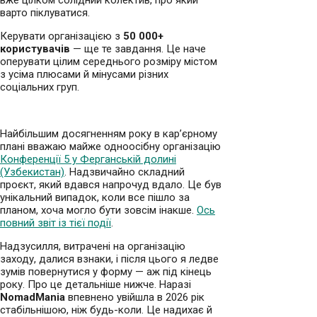
варто піклуватися.
Керувати організацією з
50 000+
користувачів
— ще те завдання. Це наче
оперувати цілим середнього розміру містом
з усіма плюсами й мінусами різних
соціальних груп.
Найбільшим досягненням року в кар’єрному
плані вважаю майже одноосібну організацію
Конференції 5 у Ферганській долині
(Узбекистан)
. Надзвичайно складний
проєкт, який вдався напрочуд вдало. Це був
унікальний випадок, коли все пішло за
планом, хоча могло бути зовсім інакше.
Ось
повний звіт із тієї події
.
Надзусилля, витрачені на організацію
заходу, далися взнаки, і після цього я ледве
зумів повернутися у форму — аж під кінець
року. Про це детальніше нижче. Наразі
NomadMania
впевнено увійшла в 2026 рік
стабільнішою, ніж будь-коли. Це надихає й