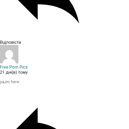
Відповісти
Free Porn Pics
21 дні(в) тому
ya,im here