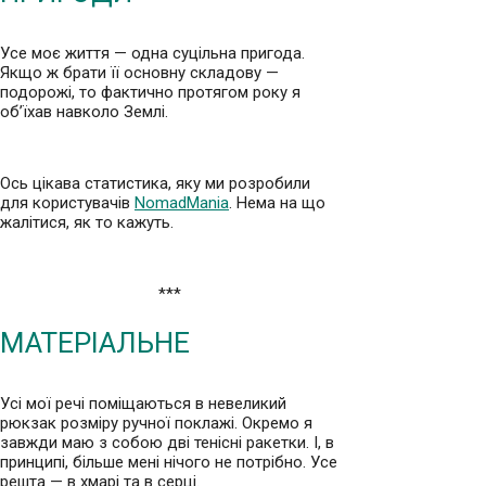
Усе моє життя — одна суцільна пригода.
Якщо ж брати її основну складову —
подорожі, то фактично протягом року я
об’їхав навколо Землі.
Ось цікава статистика, яку ми розробили
для користувачів
NomadMania
. Нема на що
жалітися, як то кажуть.
***
МАТЕРІАЛЬНЕ
Усі мої речі поміщаються в невеликий
рюкзак розміру ручної поклажі. Окремо я
завжди маю з собою дві тенісні ракетки. І, в
принципі, більше мені нічого не потрібно. Усе
решта — в хмарі та в серці.