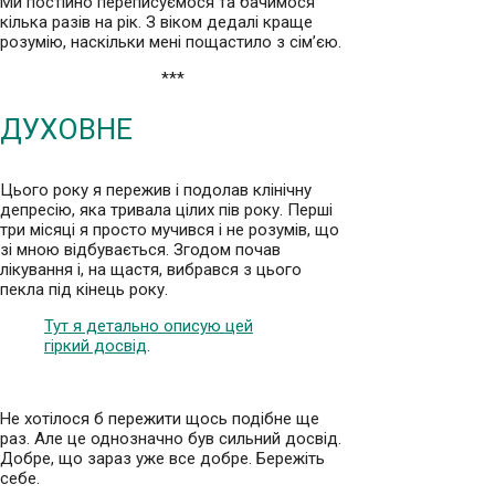
Ми постійно переписуємося та бачимося
кілька разів на рік. З віком дедалі краще
розумію, наскільки мені пощастило з сім’єю.
***
ДУХОВНЕ
Цього року я пережив і подолав клінічну
депресію, яка тривала цілих пів року. Перші
три місяці я просто мучився і не розумів, що
зі мною відбувається. Згодом почав
лікування і, на щастя, вибрався з цього
пекла під кінець року.
Тут я детально описую цей
гіркий досвід
.
Не хотілося б пережити щось подібне ще
раз. Але це однозначно був сильний досвід.
Добре, що зараз уже все добре. Бережіть
себе.