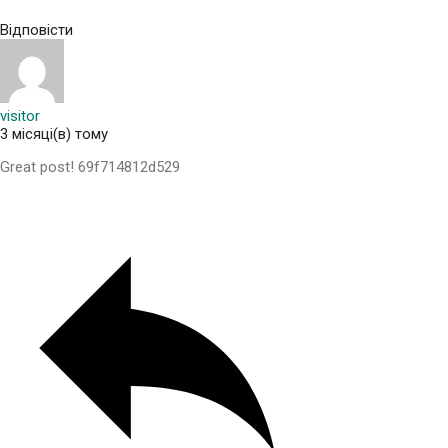
Відповісти
visitor
3 місяці(в) тому
Great post! 69f714812d529