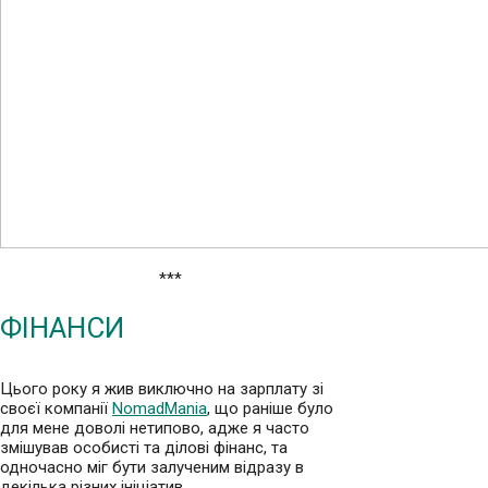
***
ФІНАНСИ
Цього року я жив виключно на зарплату зі
своєї компанії
NomadMania
, що раніше було
для мене доволі нетипово, адже я часто
змішував особисті та ділові фінанс, та
одночасно міг бути залученим відразу в
декілька різних ініціатив.