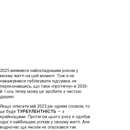
2025 виявився найскладнішим роком у
моєму житті на цей момент. Тож я не
наважувався публікувати підсумки, не
переконавшись, що таки «протягну» в 2026-
й. І ось тепер можу це зробити з чистою
душею.
Якщо описати мій 2025 рік одним словом, то
це буде
ТУРБУЛЕНТНІСТЬ
— з
крайнощами. Протягом цього року я здобув
одні з найбільших успіхів у своєму житті. Але
водночас ще ніколи не опускався так