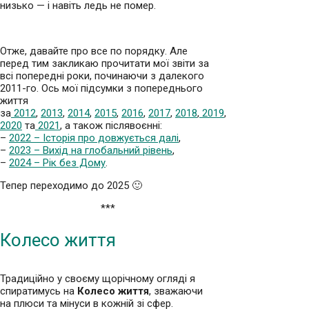
низько — і навіть ледь не помер.
Отже, давайте про все по порядку. Але
перед тим закликаю прочитати мої звіти за
всі попередні роки, починаючи з далекого
2011-го. Ось мої підсумки з попереднього
життя
за
2012
,
2013
,
2014
,
2015
,
2016
,
2017
,
2018
,
2019
,
2020
та
2021
, а також післявоєнні:
–
2022 – Історія про довжується далі
,
–
2023 – Вихід на глобальний рівень
,
–
2024 – Рік без Дому
.
Тепер переходимо до 2025 🙂
***
Колесо життя
Традиційно у своєму щорічному огляді я
спиратимусь на
Колесо життя
, зважаючи
на плюси та мінуси в кожній зі сфер.