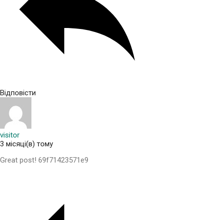
Відповісти
visitor
3 місяці(в) тому
Great post! 69f71423571e9