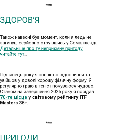
***
ЗДОРОВ’Я
Також навесні був момент, коли я ледь не
загинув, серйозно отруївшись у Сомаліленді.
Детальніше про ту неприємну пригоду
читайте тут
…
Під кінець року я повністю відновився та
увійшов у доволі хорошу фізичну форму. Я
регулярно граю в теніс і почуваюся чудово.
Станом на завершення 2025 року я посідав
70-те місце
у світовому рейтингу ITF
Masters 35+
.
***
ПРИГОДИ