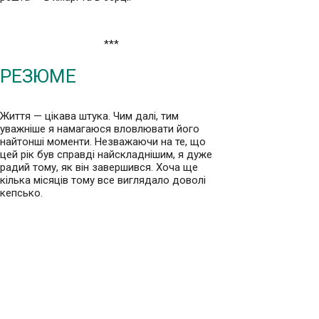
***
РЕЗЮМЕ
Життя — цікава штука. Чим далі, тим
уважніше я намагаюся вловлювати його
найтонші моменти. Незважаючи на те, що
цей рік був справді найскладнішим, я дуже
радий тому, як він завершився. Хоча ще
кілька місяців тому все виглядало доволі
кепсько.