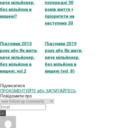
наче мільйонер,
попередні 30
без мільйона в
років життя +
кишені?
пріоритети на
наступних 30
Підсумки 2013
Підсумки 2019
року або Як жити,
року або Як жити,
наче мільйонер,
наче мільйонер,
без мільйона в
без мільйона в
кишені, vol.2
кишені (vol. 8)
Підписатися
ПРОКОМЕНТУЙТЕ або ЗАПИТАЙТЕСЬ
Повідомити про