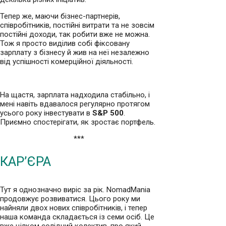
Тепер же, маючи бізнес-партнерів,
співробітників, постійні витрати та не зовсім
постійні доходи, так робити вже не можна.
Тож я просто виділив собі фіксовану
зарплату з бізнесу й жив на неї незалежно
від успішності комерційної діяльності.
На щастя, зарплата надходила стабільно, і
мені навіть вдавалося регулярно протягом
усього року інвестувати в
S&P 500
.
Приємно спостерігати, як зростає портфель.
***
КАР’ЄРА
Тут я однозначно виріс за рік. NomadMania
продовжує розвиватися. Цього року ми
найняли двох нових співробітників, і тепер
наша команда складається із семи осіб. Це
вже цілком солідний колектив, про який