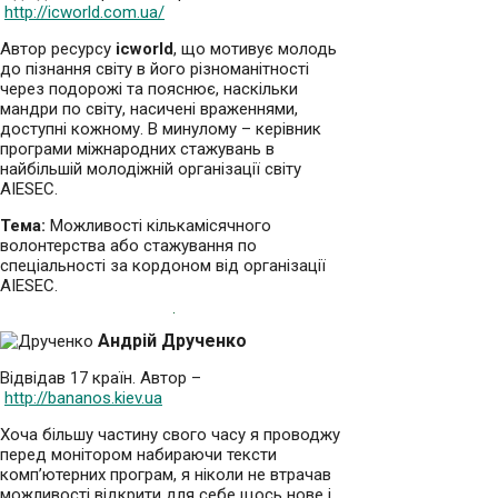
http://icworld.com.ua/
Автор ресурсу
icworld
, що мотивує молодь
до пізнання світу в його різноманітності
через подорожі та пояснює, наскільки
мандри по світу, насичені враженнями,
доступні кожному. В минулому – керівник
програми міжнародних стажувань в
найбільшій молодіжній організації світу
AIESEC.
Тема:
Можливості кількамісячного
волонтерства або стажування по
спеціальності за кордоном від організації
AIESEC.
Андрій Друченко
Відвідав 17 країн. Автор –
http://bananos.kiev.ua
Хоча більшу частину свого часу я проводжу
перед монітором набираючи тексти
комп’ютерних програм, я ніколи не втрачав
можливості відкрити для себе щось нове і