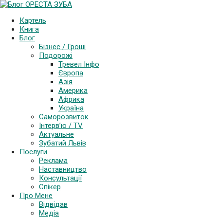
Картель
Книга
Блог
Бізнес / Гроші
Подорожі
Тревел Інфо
Європа
Азія
Америка
Африка
Україна
Саморозвиток
Інтерв’ю / TV
Актуальне
Зубатий Львів
Послуги
Реклама
Наставництво
Консультації
Спікер
Про Мене
Відвідав
Медіа