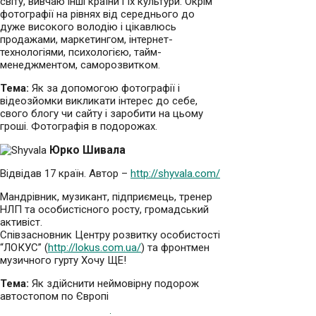
світу, вивчаю інші країни і їх культури. Окрім
фотографії на рівнях від середнього до
дуже високого володію і цікавлюсь
продажами, маркетингом, інтернет-
технологіями, психологією, тайм-
менеджментом, саморозвитком.
Тема:
Як за допомогою фотографії і
відеозйомки викликати інтерес до себе,
свого блогу чи сайту і заробити на цьому
гроші. Фотографія в подорожах.
Юрко Шивала
Відвідав 17 країн. Автор –
http://shyvala.com/
Мандрівник, музикант, підприємець, тренер
НЛП та особистісного роcту, громадський
активіст.
Співзасновник Центру розвитку особистості
“ЛОКУС” (
http://lokus.com.ua/
) та фронтмен
музичного гурту Хочу ЩЕ!
Тема:
Як здійснити неймовірну подорож
автостопом по Європі