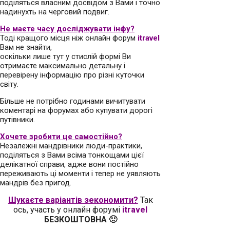
поділяться власним досвідом з Вами і точно
надинухть на черговий подвиг.
Не маєте часу досліджувати інфу?
Тоді кращого місця ніж онлайн форум
itravel
Вам не знайти,
оскільки лише тут у стислій формі Ви
отримаєте максимально детальну і
перевірену інформацію про різні куточки
світу.
Більше не потрібно годинами вичитувати
коментарі на форумах або купувати дорогі
путівники.
Хочете зробити це самостійно?
Незалежні мандрівники люди-практики,
поділяться з Вами всіма тонкощами цієї
делікатної справи, адже вони постійно
переживають ці моменти і тепер не уявляють
мандрів без пригод.
Шукаєте варіантів зекономити?
Так
ось, участь у онлайн форумі
itravel
БЕЗКОШТОВНА 🙂