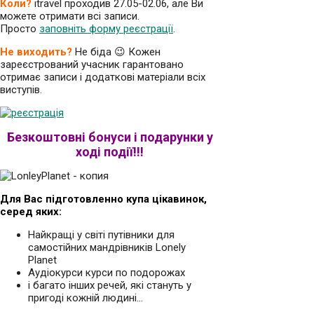
Коли?
itravel проходив 27.05-02.06, але Ви
можете отримати всі записи.
Просто
заповніть форму реєстрації
.
Не виходить?
Не біда 😉 Кожен
зареєстрований учасник гарантовано
отримає записи і додаткові матеріали всіх
виступів.
Безкоштовні бонуси і подарунки у
ході події!!!
Для Вас підготовленно купа цікавинок,
серед яких:
Найкращі у світі путівники для
самостійних мандрівників Lonely
Planet
Аудіокурси курси по подорожах
і багато інших речей, які стануть у
пригоді кожній людині…