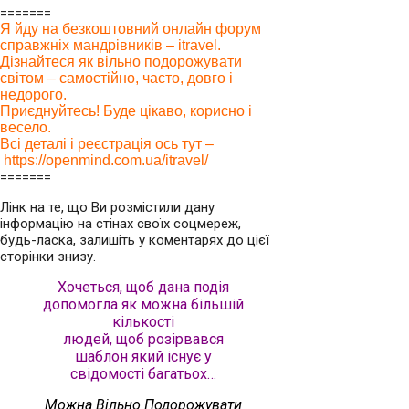
=======
Я йду на безкоштовний онлайн форум
справжніх мандрівників – itravel.
Дізнайтеся як вільно подорожувати
світом – самостійно, часто, довго і
недорого.
Приєднуйтесь! Буде цікаво, корисно і
весело.
Всі деталі і реєстрація ось тут –
https://openmind.com.ua/itravel/
=======
Лінк на те, що Ви розмістили дану
інформацію на стінах своїх соцмереж,
будь-ласка, залишіть у коментарях до цієї
сторінки знизу.
Хочеться, щоб дана подія
допомогла як можна більшій
кількості
людей,
щоб розірвався
шаблон який існує у
свідомості багатьох…
Можна Вільно Подорожувати