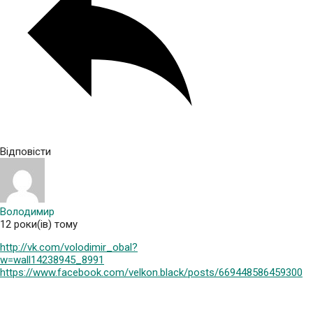
Відповісти
Володимир
12 роки(ів) тому
http://vk.com/volodimir_obal?
w=wall14238945_8991
https://www.facebook.com/velkon.black/posts/669448586459300