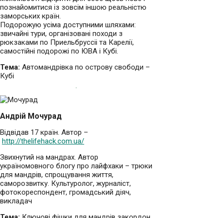
познайомитися із зовсім іншою реальністю
заморських країн.
Подорожую усiма доступними шляхами:
звичайні тури, організовані походи з
рюкзаками по Приельбруссіі та Карелії,
самостійні подорожі по ЮВА і Кубі.
Тема:
Автомандрівка по острову свободи –
Кубі
Андрій Мочурад
Відвідав 17 країн. Автор –
http://thelifehack.com.ua/
Звихнутий на мандрах. Автор
україномовного блогу про лайфхаки – трюки
для мандрів, спрощування життя,
саморозвитку. Культуролог, журналіст,
фотокореспондент, громадський діяч,
викладач
Тема:
Ключові фішки для мандрів закордон