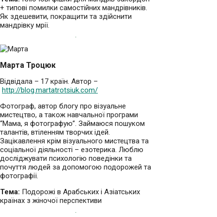
+ типові помилки самостійних мандрівників.
Як здешевити, покращити та здійснити
мандрівку мрії.
Марта Троцюк
Відвідала – 17 країн. Автор –
http://blog.martatrotsiuk.com/
Фотограф, автор блогу про візуальне
мистецтво, а також навчальної програми
“Мама, я фотографую”. Займаюся пошуком
талантів, втіленням творчих ідей.
Зацікавлення крім візуального мистецтва та
соціальної діяльності – езотерика. Люблю
досліджувати психологію поведінки та
почуття людей за допомогою подорожей та
фотографії.
Тема:
Подорожі в Арабських і Азіатських
країнах з жіночої перспективи