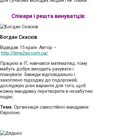
для сучасних молодих людей і не тільки…
Спікери і решта винуватців:
Богдан Скасків
Відвідав 15 країн. Автор –
http://time2go.com.ua/
Працюю в ІТ, навчався математиці, тому
мабуть добре виходить рахувати і
планувати. Завжди відповідально і
захоплено підходжу до подорожей,
досліджую різні варіанти для того, щоб
кожну мандрівку перетворити в незабутню
подію.
Тема:
Організація самостійної мандрівки
Європою.