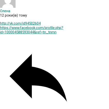
Олена
12 роки(ів) тому
http://vk.com/id94502604
https://www.facebook.com/profile.php?
id=100004588593044&ref=tn_tnmn