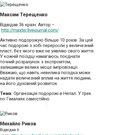
Максим Терещенко
Відвідав 36 країн. Автор –
http://maxter.livejournal.com/
Активно подорожую більше 10 років. За цей
час подорожі з хобі переросли у величезний
пласт, без якого вже не уявляю свого життя.
У кожній поїздці намагаюсь поєднати
точний розрахунок з експромтом,
залишивши велике місце імпровізації.
Вважаю, що навіть невелика поїздка може
надати величезний вплив на життя людини,
на його духовний розвиток.
Тема:
Організація подорожі в Непал. У трек
по Гімалаях самостійно
Михайло Риков
Відвідав 6