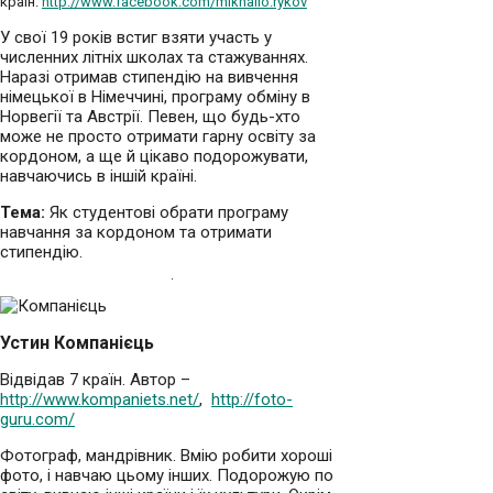
країн.
http://www.facebook.com/mikhailo.rykov
У свої 19 років встиг взяти участь у
численних літніх школах та стажуваннях.
Наразі отримав стипендію на вивчення
німецької в Німеччині, програму обміну в
Норвегії та Австрії. Певен, що будь-хто
може не просто отримати гарну освіту за
кордоном, а ще й цікаво подорожувати,
навчаючись в іншій країні.
Тема:
Як студентові обрати програму
навчання за кордоном та отримати
стипендію.
Устин Компанієць
Відвідав 7 країн. Автор –
http://www.kompaniets.net/
,
http://foto-
guru.com/
Фотограф, мандрівник. Вмію робити хороші
фото, і навчаю цьому інших. Подорожую по