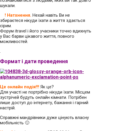
познайомитися з людьми, яких Ви так довго
шукали.
! Натхнення.
Нехай навіть Ви не
збираєтеся нікуди їхати а життя здається
сірим.
Форум іtravel і його учасники точно вдихнуть
у Вас барви цікавого життя, повного
можливостей.
.
Формат і дати проведення
Це онлайн подія!!!
Як це?
Для участі не портрібно нікуди їхати. Місцем
зустрічей будуть онлайн кімнати. Потрібен
лише доступ до інтернету, бажання і гарний
настрій.
Справжні мандрівники дуже цінують власну
мобільність 🙂