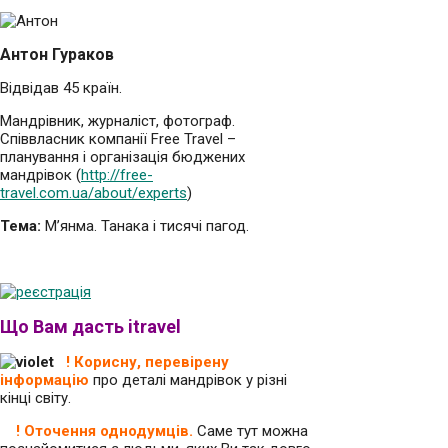
Антон Гураков
Відвідав 45 країн.
Мандрівник, журналіст, фотограф.
Співвласник компанії Free Travel –
планування і організація бюджених
мандрівок (
http://free-
travel.com.ua/about/experts
)
Тема:
М’янма. Танака і тисячі пагод.
Що Вам дасть itravel
! Корисну, перевірену
інформацію
про деталі мандрівок у різні
кінці світу.
! Оточення однодумців.
Саме тут можна