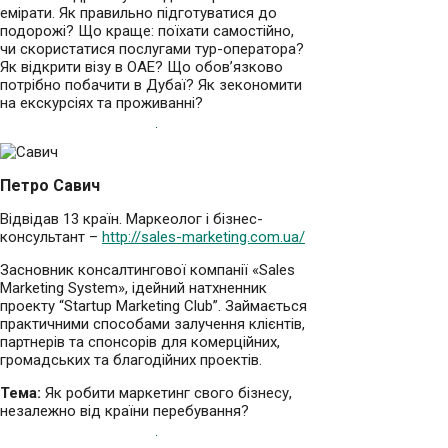
емірати. Як правильно підготуватися до
подорожі? Що краще: поїхати самостійно,
чи скористатися послугами тур-оператора?
Як відкрити візу в ОАЕ? Що обов’язково
потрібно побачити в Дубаї? Як зекономити
на екскурсіях та проживанні?
Петро Савич
Відвідав 13 країн. Маркеолог і бізнес-
консультант –
http://sales-marketing.com.ua/
Засновник консалтингової компанії «Sales
Marketing System», ідейний натхненник
проекту “Startup Marketing Club”. Займається
практичними способами залучення клієнтів,
партнерів та спонсорів для комерційних,
громадських та благодійних проектів.
Тема:
Як робити маркетинг свого бізнесу,
незалежно від країни перебування?