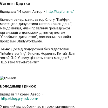
Євгенія Дядько
Відвідала 14 країн. Автор –
http://kayfun.me/
бізнес-тренер, к.е.н., автор блогу “Кайфун:
мистецтво дивуватися життю кожен день”,
мандрівниця, член правління громадської
організації з допомоги дітям-аутистам
“Особливе дитинство”, засновник он-лайн
програми StudyWorldwide.
Тема:
Досвід подорожей без підготовки
“Intuitive surfing”: Японія, Норвегія, Китай. Для
чого? Як? У чому цінність таких мандрів?
Що таке travel-гранти?
Володимир Гринюк
Відвідав 17 країн. Автор –
http://blog.gryniuk.com/
У вільний від роботи час я трохи мандрівник,