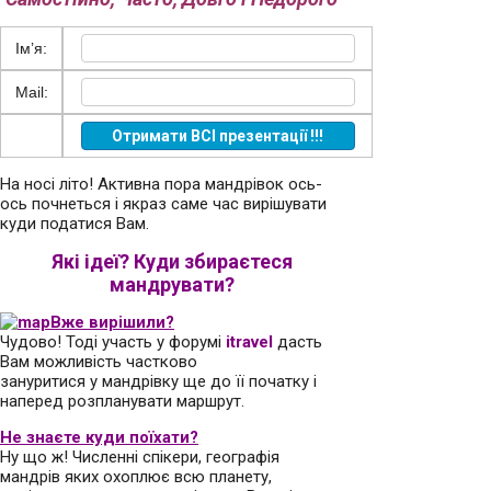
Ім’я:
Mail:
На носі літо! Активна пора мандрівок ось-
ось почнеться і якраз саме час вирішувати
куди податися Вам.
Які ідеї? Куди збираєтеся
мандрувати?
Вже вирішили?
Чудово! Тоді участь у форумі
itravel
дасть
Вам можливість частково
зануритися у мандрівку ще до її початку і
наперед розпланувати маршрут.
Не знаєте куди поїхати?
Ну що ж! Численні спікери, географія
мандрів яких охоплює всю планету,