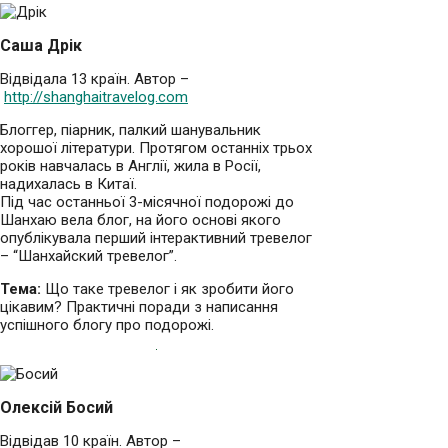
Саша Дрік
Відвідала 13 країн. Автор –
http://shanghaitravelog.com
Блоггер, піарник, палкий шанувальник
хорошої літератури. Протягом останніх трьох
років навчалась в Англії, жила в Росії,
надихалась в Китаї.
Під час останньої 3-місячної подорожі до
Шанхаю вела блог, на його основі якого
опублікувала перший інтерактивний тревелог
– “Шанхайский тревелог”.
Тема:
Що таке тревелог і як зробити його
цікавим? Практичні поради з написання
успішного блогу про подорожі.
Олексій Босий
Відвідав 10 країн. Автор –