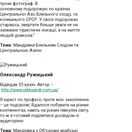
трохи фотограф. В
основному подорожую по країнах
Центральної Азії, Близького сходу, та
колишнього СРСР. У своїх подорожах
стараюсь звертати більше уваги не на
заїжжені туристичні локації, а на життя
людей довкола.”
Тема:
Мандрівки Близьким Сходом та
Центральною Азією.
Олександр Ружицький
Відвідав 25 країн. Автор –
http://www.oleksandr.com.ua/
Я юрист по професії, проте моє захоплення
– це подорожі. Вдалося побувати на різних
континентах, навіть на різних півкулях світу,
то ж я готовий поділитися досвідом із
аудиторією
Тема:
Мандрівка у Об’єднані арабські