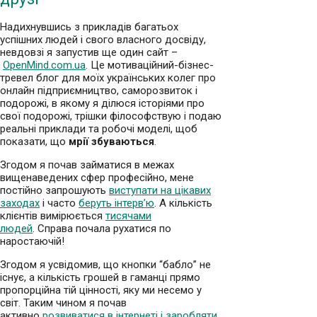
Надихнувшись з прикладів багатьох
успішних людей і свого власного досвіду,
невдовзі я запустив ще один сайт –
OpenMind.com.ua
. Це мотиваційний-бізнес-
тревел блог для моїх українських колег про
онлайн підприємництво, саморозвиток і
подорожі, в якому я ділюся історіями про
свої подорожі, трішки філософствую і подаю
реальні приклади та робочі моделі, щоб
показати, що
мрії збуваються
.
Згодом я почав займатися в межах
вищенаведених сфер професійно, мене
постійно запрошують
виступати на цікавих
заходах
і часто
беруть інтерв’ю
. А кількість
клієнтів вимірюється
тисячами
людей
. Справа почала рухатися по
наростаючій!
Згодом я усвідомив, що кнопки “бабло” не
існує, а кількість грошей в гаманці прямо
пропорційна тій цінності, яку ми несемо у
світ. Таким чином я почав
активно
розвиватися в інтернеті і заробляти