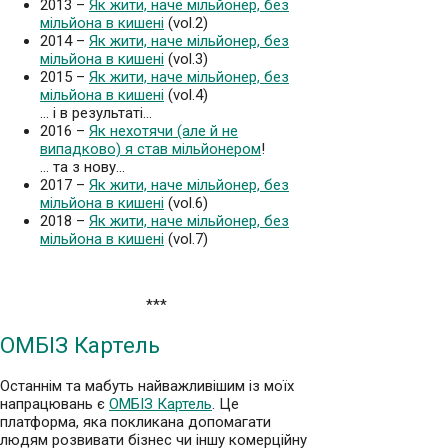
2013 –
Як жити, наче мільйонер, без
мільйона в кишені
(vol.2)
2014 –
Як жити, наче мільйонер, без
мільйона в кишені
(vol.3)
2015 –
Як жити, наче мільйонер, без
мільйона в кишені
(vol.4)
… і в результаті…
2016 –
Як нехотячи (але й не
випадково) я став мільйонером
!
… та з нову…
2017 –
Як жити, наче мільйонер, без
мільйона в кишені
(vol.6)
2018 –
Як жити, наче мільйонер, без
мільйона в кишені
(vol.7)
***
ОМБІЗ Картель
Останнім та мабуть найважливішим із моїх
напрацювань є
ОМБІЗ Картель
. Це
платформа, яка покликана допомагати
людям розвивати бізнес чи іншу комерційну