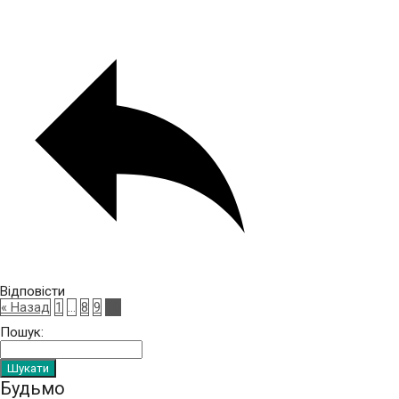
Відповісти
« Назад
1
…
8
9
10
Пошук:
Будьмо