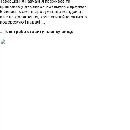
завершення навчання проживав та
працював у декількох іноземних державах.
В якийсь момент зрозумів, що мандри це
вже не досягнення, хоча звичайно активно
подорожую і надалі …
…Тож треба ставити планку вище