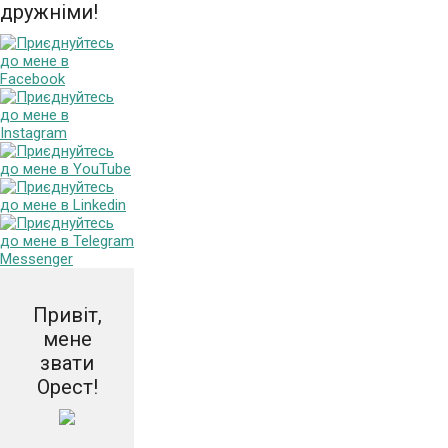
дружніми!
Привіт,
мене
звати
Орест!