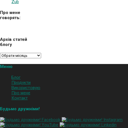
Zub
Про мене
говорять:
Архів статей
блогу
Меню
Блог
Продукти
Використовую
Про мене
Контакт
Будьмо дружніми!