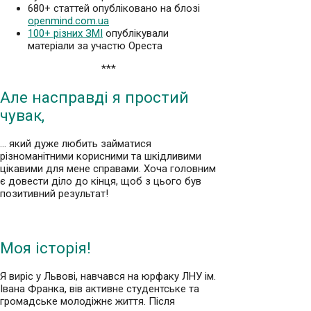
680+ статтей опубліковано на блозі
openmind.com.ua
100+ різних ЗМІ
опублікували
матеріали за участю Ореста
***
Але насправді я простий
чувак,
… який дуже любить займатися
різноманітними корисними та шкідливими
цікавими для мене справами. Хоча головним
є довести діло до кінця, щоб з цього був
позитивний результат!
Моя історія!
Я виріс у Львові, навчався на юрфаку ЛНУ ім.
Івана Франка, вів активне студентське та
громадське молодіжнє життя. Після