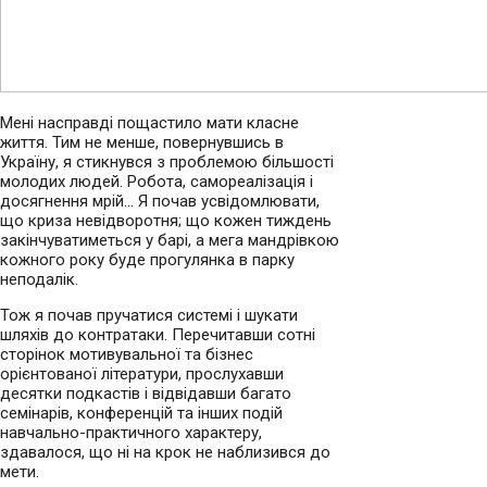
Мені насправді пощастило мати класне
життя. Тим не менше, повернувшись в
Україну, я стикнувся з проблемою більшості
молодих людей. Робота, самореалізація і
досягнення мрій… Я почав усвідомлювати,
що криза невідворотня; що кожен тиждень
закінчуватиметься у барі, а мега мандрівкою
кожного року буде прогулянка в парку
неподалік.
Тож я почав пручатися системі і шукати
шляхів до контратаки. Перечитавши сотні
сторінок мотивувальної та бізнес
орієнтованої літератури, прослухавши
десятки подкастів і відвідавши багато
семінарів, конференцій та інших подій
навчально-практичного характеру,
здавалося, що ні на крок не наблизився до
мети.