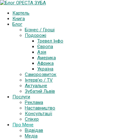
Картель
Книга
Блог
Бізнес / Гроші
Подорожі
Тревел Інфо
Європа
Азія
Америка
Африка
Україна
Саморозвиток
Інтерв’ю / TV
Актуальне
Зубатий Львів
Послуги
Реклама
Наставництво
Консультації
Спікер
Про Мене
Відвідав
Медіа