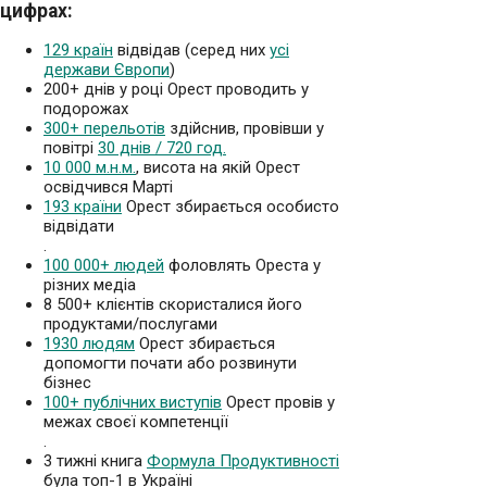
цифрах:
129 країн
відвідав (серед них
усі
держави Європи
)
200+ днів у році Орест проводить у
подорожах
300+ перельотів
здійснив, провівши у
повітрі
30 днів / 720 год.
10 000 м.н.м.
, висота на якій Орест
освідчився Марті
193 країни
Орест збирається особисто
відвідати
.
100 000+ людей
фоловлять Ореста у
різних медіа
8 500+ клієнтів скористалися його
продуктами/послугами
1930 людям
Орест збирається
допомогти почати або розвинути
бізнес
100+ публічних виступів
Орест провів у
межах своєї компетенції
.
3 тижні книга
Формула Продуктивності
була топ-1 в Україні