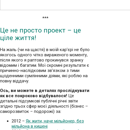
***
Це не просто проект – це
ціле життя!
На жаль (чи на щастя) в моїй кар’єрі не було
якогось одного чітко вираженого моменту,
після якого я раптово прокинувся зранку
відомим і багатим. Мої скромні результати є
причинно-наслідковим зв’язком з тими
щоденними сумлінними діями, які роблю на
повну віддачу.
Ось, ви можете в деталях прослідкувати
як все покроково відбувалося!
Це
детальні підсумкові публічні річні звіти
згідно трьох сфер моєї діяльності (бізнес –
саморозвиток – подорожі) за:
2012 –
Як жити, наче мільйонер, без
мільйона в кишені