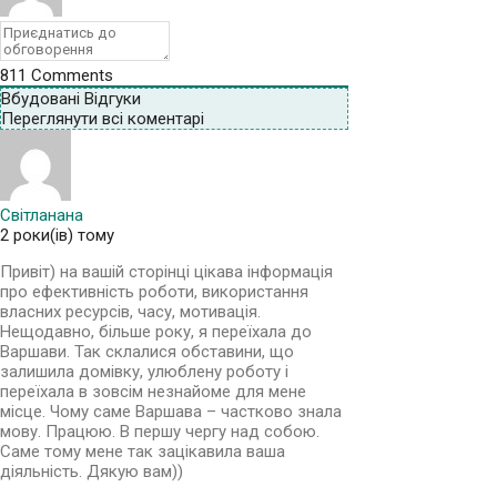
811
Comments
Вбудовані Відгуки
Переглянути всі коментарі
Світланана
2 роки(ів) тому
Привіт) на вашій сторінці цікава інформація
про ефективність роботи, використання
власних ресурсів, часу, мотивація.
Нещодавно, більше року, я переїхала до
Варшави. Так склалися обставини, що
залишила домівку, улюблену роботу і
переїхала в зовсім незнайоме для мене
місце. Чому саме Варшава – частково знала
мову. Працюю. В першу чергу над собою.
Саме тому мене так зацікавила ваша
діяльність. Дякую вам))