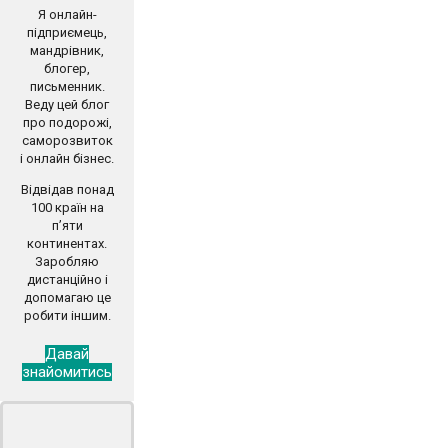
Я онлайн-
підприємець,
мандрівник,
блогер,
письменник.
Веду цей блог
про подорожі,
саморозвиток
і онлайн бізнес.
Відвідав понад
100 країн на
п’яти
континентах.
Заробляю
дистанційно і
допомагаю це
робити іншим.
Давай
знайомитись