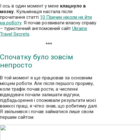
І ось в один момент у мене
клацнуло в
мозку.
Кульмінація настала після
прочитання статті
10 Причин ніколи не йти
на роботу
. Я почав розвивати власну справу
– туристичний англомовний сайт
Ukraine
Travel Secrets
.
***
Спочатку було зовсім
непросто
В той момент я ще працював за основним
місцем роботи. Але після першого прориву,
коли трафік почав рости, а численні
відвідувачі почали залишати відгуки,
підбадьорення і споживали результати моєї
важкої праці, я чітко знав, що робитиму далі.
Я звільнився і почав займатися лише своїм
першим сайтом.