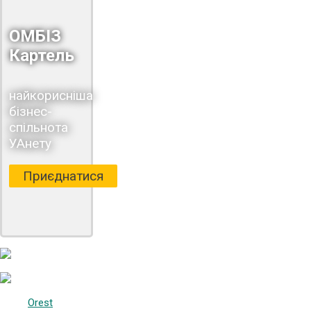
ОМБІЗ
Картель
найкорисніша
бізнес-
спільнота
УАнету
Приєднатися
Orest