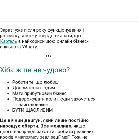
Зараз, уже після року функціонування і
розвитку, я можу твердо сказати, що
Картель
є найкориснішою онлайн бізнес-
спільнота УАнету.
***
Хіба ж це не чудово?
Робити те, що любиш
Допомагати людям
Мати прибутковий бізнес
Подорожувати коли і куди захочеться
… і найголовніше…
БУТИ ЩАСЛИВИМ
Це вічний двигун, який лише постійно
нарощує оберти
.
Все можливо
, якщо
цього насправді захотіти і робити реальних
кроків у напрямку реалізації мрії. Тож, не