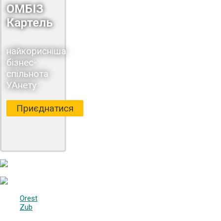
ОМБІЗ
Картель
найкорисніша
бізнес-
спільнота
УАнету
Приєднатися
Orest
Zub