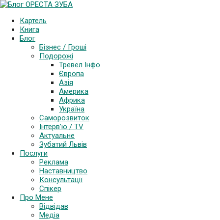
Картель
Книга
Блог
Бізнес / Гроші
Подорожі
Тревел Інфо
Європа
Азія
Америка
Африка
Україна
Саморозвиток
Інтерв’ю / TV
Актуальне
Зубатий Львів
Послуги
Реклама
Наставництво
Консультації
Спікер
Про Мене
Відвідав
Медіа