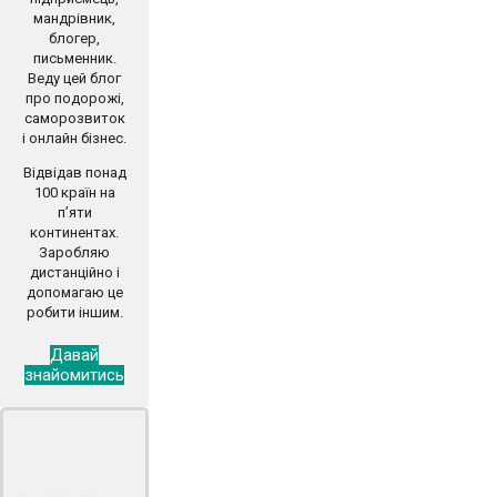
мандрівник,
блогер,
письменник.
Веду цей блог
про подорожі,
саморозвиток
і онлайн бізнес.
Відвідав понад
100 країн на
п’яти
континентах.
Заробляю
дистанційно і
допомагаю це
робити іншим.
Давай
знайомитись