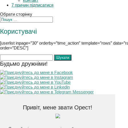
Плани
Контакт
7 причин підписатися
Обрати сторінку
Користувачі
[userlist inpage=”30″ orderby=”time_action” template=”rows” data=”
order=”DESC”]
Пошук:
Будьмо дружніми!
Привіт, мене звати Орест!