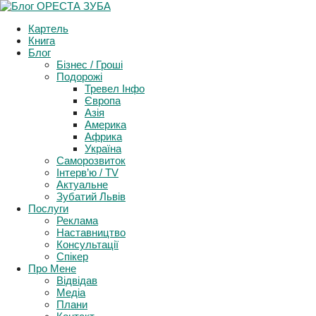
Картель
Книга
Блог
Бізнес / Гроші
Подорожі
Тревел Інфо
Європа
Азія
Америка
Африка
Україна
Саморозвиток
Інтерв’ю / TV
Актуальне
Зубатий Львів
Послуги
Реклама
Наставництво
Консультації
Спікер
Про Мене
Відвідав
Медіа